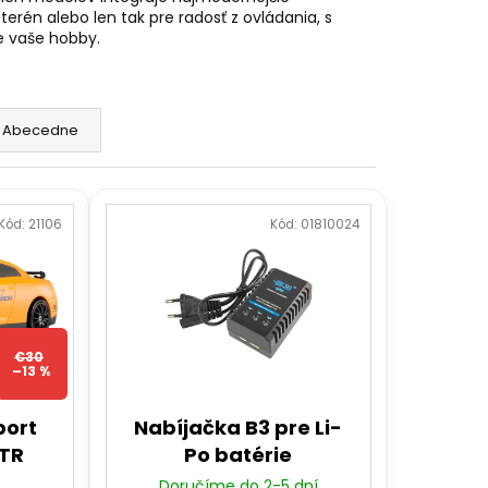
DANÝ JCB TRAKTOR
erén alebo len tak pre radosť z ovládania, s
2,4GHZ
e vaše hobby.
Abecedne
Kód:
21106
Kód:
01810024
€30
–13 %
port
Nabíjačka B3 pre Li-
RTR
Po batérie
Doručíme do 2-5 dní