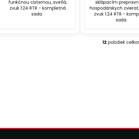
funkčnou cisternou, svetlá,
sklápacím preprav
zvuk 1:24 RTR - kompletná
hospodárskych zvierat,
sada.
zvuk 1:24 RTR - kom
sada.
12
položiek celk
O
v
l
á
d
a
c
i
e
p
r
v
k
y