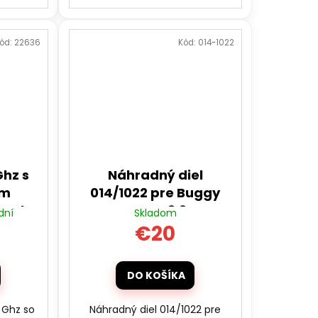
ód:
22636
Kód:
014-1022
Ghz s
Náhradný diel
om
014/1022 pre Buggy
 zvuk
EAGLE 3.3
dní
Skladom
€20
DO KOŠÍKA
 Ghz so
Náhradný diel 014/1022 pre