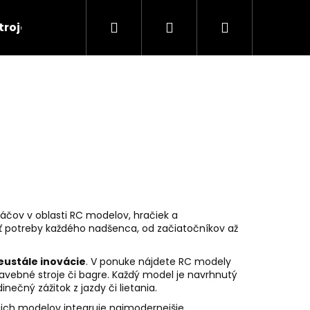
Hľadať
Prihlásenie
Nákupný
troje
RC Tanky
Lode
RC Roboty
košík
áčov v oblasti RC modelov, hračiek a
ť potreby každého nadšenca, od začiatočníkov až
neustále inovácie
. V ponuke nájdete RC modely
stavebné stroje či bagre. Každý model je navrhnutý
Nasledujúce
nečný zážitok z jazdy či lietania.
ojich modelov integruje najmodernejšie