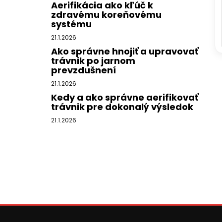
Aerifikácia ako kľúč k
zdravému koreňovému
systému
21.1.2026
Ako správne hnojiť a upravovať
trávnik po jarnom
prevzdušnení
21.1.2026
Kedy a ako správne aerifikovať
trávnik pre dokonalý výsledok
21.1.2026
Z