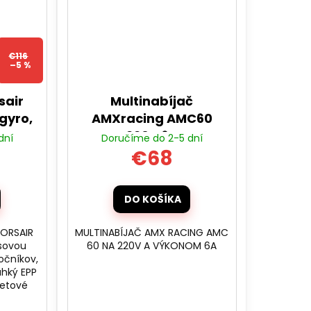
€116
–5 %
sair
Multinabíjač
gyro,
AMXracing AMC60
220V 6A
dní
Doručíme do 2-5 dní
€68
DO KOŠÍKA
ORSAIR
MULTINABÍJAČ AMX RACING AMC
osovou
60 NA 220V A VÝKONOM 6A
točníkov,
ahký EPP
letové