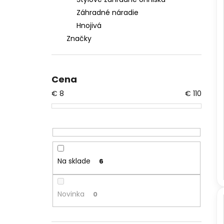
Záhradné náradie
Hnojivá
Značky
Cena
€
8
€
110
Na sklade
6
Novinka
0