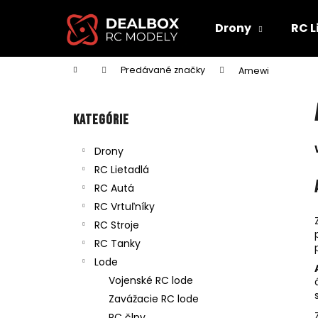
K
Prejsť
na
o
Drony
RC L
obsah
Späť
Späť
š
do
do
í
Domov
Predávané značky
Amewi
obchodu
obchodu
k
B
o
Preskočiť
Kategórie
č
kategórie
n
Drony
ý
RC Lietadlá
p
RC Autá
a
RC Vrtuľníky
n
RC Stroje
e
RC Tanky
l
Lode
Vojenské RC lode
Zavážacie RC lode
RC člny