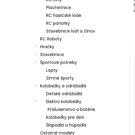
RC DRIFTOVACIE AUTO HB-DRIFT CAR
A01
Plachetnice
€26
RC hasičské lode
Pôvodne:
€30
RC ponorky
Stavebnice lodí a člnov
RC Roboty
Hračky
Stavebnice
Športové potreby
i
Lopty
i
Zimné športy
Kolobežky a odrážadlá
Detské odrážadlá
Elektro kolobežky
Príslušenstvo a batérie
Kolobežky pre deti
Šlapadlá a húpadlá
Ostatné modely