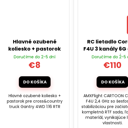
Hlavné ozubené
RC lietadlo Cor
koliesko + pastorok
F4U 3 kanály 6G 
RTF sada
Doručíme do 2-5 dní
Doručíme do 2-5 
€8
€110
DO KOŠÍKA
DO KOŠÍKA
Hlavné ozubené koliesko +
AMXFlight CARTOON C
pastorok pre cross&country
F4U 2,4 GHz so šesť
truck Gantry 4WD 1:16 RTR
stabilizáciou pre začia
kompletná RTF sada, ľ
materíál, vynikajúce 
vlastnosti.