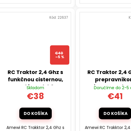
Kód:
22637
K
€40
–5 %
RC Traktor 2,4 Ghz s
RC Traktor 2,4 
funkčnou cisternou,
prepravník
svetlá, zvuk 1:24
zvierat, svetla,
Skladom
Doručíme do 2-5 
1:24
€38
€41
DO KOŠÍKA
DO KOŠÍKA
Amewi RC Trakktor 2,4 Ghz s
Amewi RC Trakktor 2,4