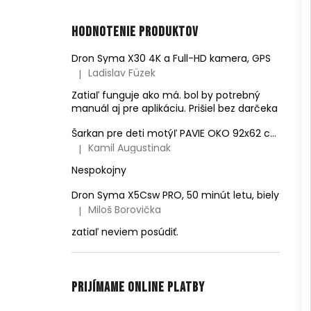
Hodnotenie produktov
Dron Syma X30 4K a Full-HD kamera, GPS
Ladislav Füzek
|
Hodnotenie produktu je 4 z 5 hviezdičiek.
Zatiaľ funguje ako má. bol by potrebný
manuál aj pre aplikáciu. Prišiel bez darčeka
Šarkan pre deti motýľ PAVIE OKO 92x62 cm
Kamil Augustinak
|
Hodnotenie produktu je 5 z 5 hviezdičiek.
Nespokojny
Dron Syma X5Csw PRO, 50 minút letu, biely
Miloš Borovička
|
Hodnotenie produktu je 5 z 5 hviezdičiek.
zatiaľ neviem posúdiť.
Prijímame online platby