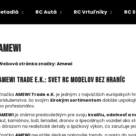
ietadlá
RC Autá
RC Vrtuľníky
RC S
Čo potrebujete nájsť?
Amewi
HĽADAŤ
Webová stránka značky:
Amewi
AMEWI Trade e.K.: Svet RC modelov bez hraníc
Odporúčame
Značka
AMEWI Trade e.K.
je jedným z najväčších európskych hr
príslušenstva. So svojím
širokým sortimentom
dokáže uspokoji
po profesionálov.
AMEWI
je známa predovšetkým pre svoju
kvalitu, odolnosť a 
áut, kamiónov, lodí, lietadiel, dronov a špeciálnych vozidiel ako 
s dôrazom na realistické detaily a špičkový výkon, čo zaručuje jedi
Značka
AMEWI
neustále sleduje najnovšie trendy, a preto do sv