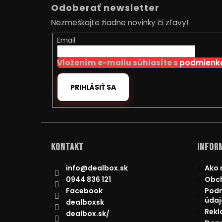
á
Odoberať newsletter
p
Nezmeškajte žiadne novinky či zľavy!
ä
t
Email
i
Vložením e-mailu súhlasíte s
podmienka
e
PRIHLÁSIŤ SA
Kontakt
Inform
info
@
dealbox.sk
Ako 
0944 836 121
Obc
Facebook
Podm
údaj
dealboxsk
Rekl
dealbox.sk/