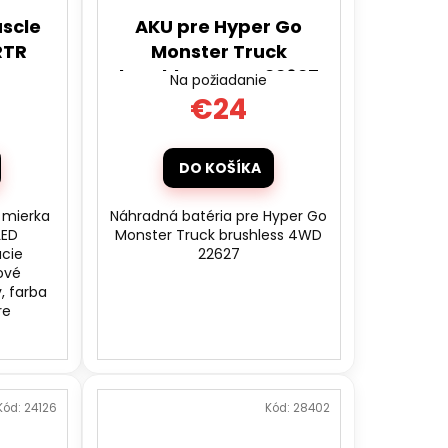
uscle
AKU pre Hyper Go
RTR
Monster Truck
brushless 4WD 22627
Na požiadanie
€24
DO KOŠÍKA
 mierka
Náhradná batéria pre Hyper Go
LED
Monster Truck brushless 4WD
acie
22627
ové
, farba
re
Kód:
24126
Kód:
28402