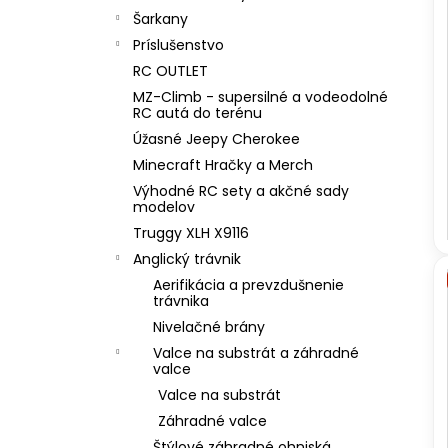
Šarkany
Príslušenstvo
RC OUTLET
MZ-Climb - supersilné a vodeodolné
RC autá do terénu
Úžasné Jeepy Cherokee
Minecraft Hračky a Merch
Výhodné RC sety a akčné sady
modelov
Truggy XLH X9116
Anglický trávnik
Aerifikácia a prevzdušnenie
trávnika
Nivelačné brány
Valce na substrát a záhradné
valce
Valce na substrát
Záhradné valce
Štýlové záhradné ohniská