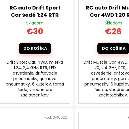
RC auto Drift Sport
RC auto Drift M
Car šedé 1:24 RTR
Car 4WD 1:20 
čierne
Skladom
Skladom
€30
€26
DO KOŠÍKA
DO KOŠÍKA
Drift Sport Car, 4WD, mierka
Drift Muscle Car, 4WD,
1:24, 2,4 GHz, RTR, LED
1:20, 2,4 GHz, RTR, 
osvetlenie, driftovacie
osvetlenie, driftov
pneumatiky, gumové
pneumatiky, gum
pneumatiky, 6 kužeľov, farba
pneumatiky, 6 kužeľov
šedá, vhodné pre
čierna, vhodné p
začiatočníkov.
začiatočníkov.
Kód:
0146022