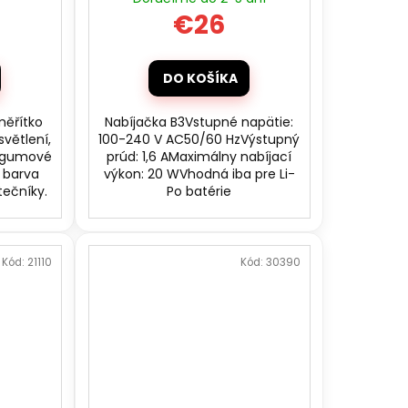
€26
DO KOŠÍKA
měřítko
Nabíjačka B3Vstupné napätie:
světlení,
100-240 V AC50/60 HzVýstupný
, gumové
prúd: 1,6 AMaximálny nabíjací
 barva
výkon: 20 WVhodná iba pre Li-
tečníky.
Po batérie
Kód:
21110
Kód:
30390