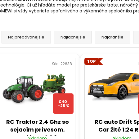
RC DRIFTOVACIE AUTO HB-DRIFT CAR
DIAĽKOVO OVLÁ
technológie. Či už hľadáte model pre pretekárske trate, náročný t
A05
BAGER 1:20 RTR 
AMEWI si vždy vyberiete spoľahlivého a výkonného spoločníka pr
€26
€59
Pôvodne:
€40
Pôvodne:
€66
R
a
Najpredávanejšie
Najlacnejšie
Najdrahšie
d
e
V
n
TOP
ý
Kód:
22638
p
e
p
s
r
p
o
€40
r
–25 %
d
o
u
d
RC Traktor 2,4 Ghz so
RC auto Drift S
k
u
sejacím prívesom,
Car žlté 1:24 
t
k
svetlá, zvuk 1:24
Skladom
Skladom