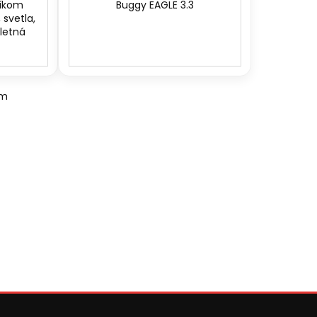
níkom
Buggy EAGLE 3.3
 svetla,
pletná
om