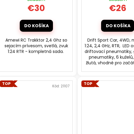
o
t
€30
€26
v
o
v
DO KOŠÍKA
DO KOŠÍKA
Amewi RC Trakktor 2,4 Ghz so
Drift Sport Car, 4WD, 
sejacím prívesom, svetlá, zvuk
1:24, 2,4 GHz, RTR, LED o
1:24 RTR - kompletná sada.
driftovací pneumatiky
pneumatiky, 6 kuželů,
žlutá, vhodné pro začá
TOP
TOP
Kód:
21107