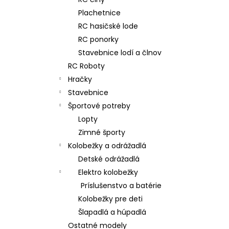
RC DRIFTOVACIE AUTO HB-DRIFT CAR
A01
Plachetnice
€26
RC hasičské lode
Pôvodne:
€30
RC ponorky
Stavebnice lodí a člnov
RC Roboty
Hračky
Stavebnice
Športové potreby
Lopty
Zimné športy
Kolobežky a odrážadlá
Detské odrážadlá
Elektro kolobežky
Príslušenstvo a batérie
Kolobežky pre deti
Šlapadlá a húpadlá
Ostatné modely