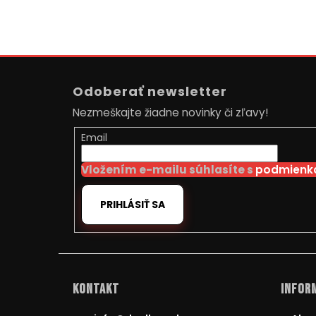
Z
á
Odoberať newsletter
p
Nezmeškajte žiadne novinky či zľavy!
ä
t
Email
i
Vložením e-mailu súhlasíte s
podmienka
e
PRIHLÁSIŤ SA
Kontakt
Inform