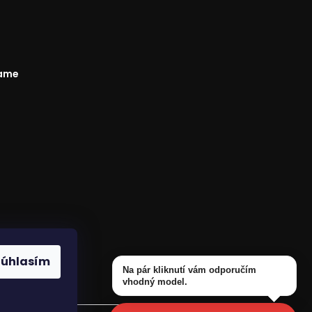
rame
odmienky
Súhlasím
Na pár kliknutí vám odporučím
vhodný model.