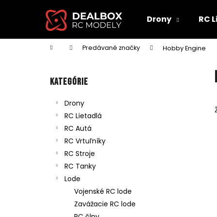
K
Prejsť
na
o
Drony
RC L
obsah
Späť
Späť
š
do
do
í
Domov
Predávané značky
Hobby Engine
obchodu
obchodu
k
B
o
Preskočiť
Kategórie
č
kategórie
n
Drony
ý
RC Lietadlá
p
RC Autá
a
RC Vrtuľníky
n
RC Stroje
e
RC Tanky
l
Lode
Vojenské RC lode
Zavážacie RC lode
RC člny