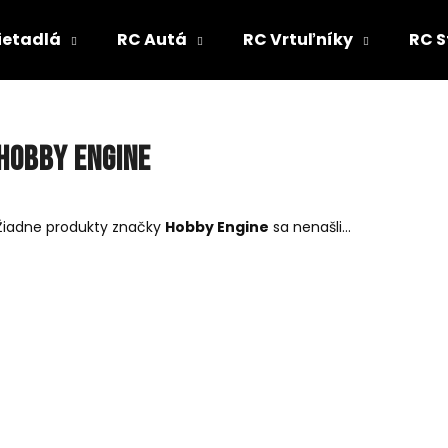
ietadlá
RC Autá
RC Vrtuľníky
RC S
Čo potrebujete nájsť?
Hobby Engine
HĽADAŤ
Žiadne produkty značky
Hobby Engine
sa nenašli...
Odporúčame