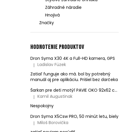
Záhradné náradie
Hnojivá
Značky
Hodnotenie produktov
Dron Syma X30 4K a Full-HD kamera, GPS
Ladislav Füzek
|
Hodnotenie produktu je 4 z 5 hviezdičiek.
Zatiaľ funguje ako má. bol by potrebný
manuál aj pre aplikáciu. Prišiel bez darčeka
Šarkan pre deti motýľ PAVIE OKO 92x62 cm
Kamil Augustinak
|
Hodnotenie produktu je 5 z 5 hviezdičiek.
Nespokojny
Dron Syma X5Csw PRO, 50 minút letu, biely
Miloš Borovička
|
Hodnotenie produktu je 5 z 5 hviezdičiek.