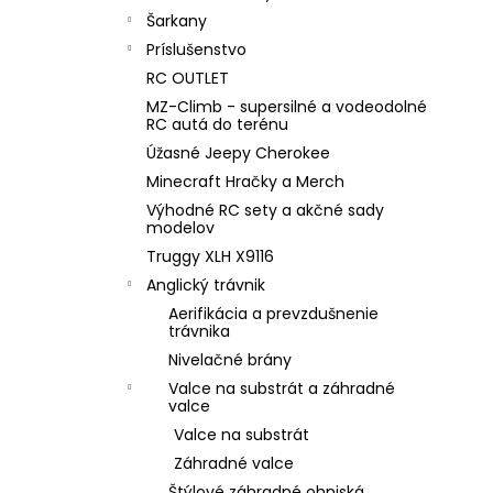
Šarkany
Príslušenstvo
RC OUTLET
MZ-Climb - supersilné a vodeodolné
RC autá do terénu
Úžasné Jeepy Cherokee
Minecraft Hračky a Merch
Výhodné RC sety a akčné sady
modelov
Truggy XLH X9116
Anglický trávnik
Aerifikácia a prevzdušnenie
trávnika
Nivelačné brány
Valce na substrát a záhradné
valce
Valce na substrát
Záhradné valce
Štýlové záhradné ohniská