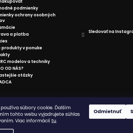
nakupovať
hodné podmienky
ienky ochrany osobných
ov
amácie
Sledovať na Instag
ava a platba
ies
 produkty v ponuke
akty
 RC modelov a techniky
O OD NÁS?
astejšie otázky
RADCA
ácie
Doprava a platba
Najnižšia cena na trhu
Obchodné p
používa súbory cookie. Ďalším
Odmietnuť
ím tohto webu vyjadrujete súhlas
vaním. Viac informácií
tu
.