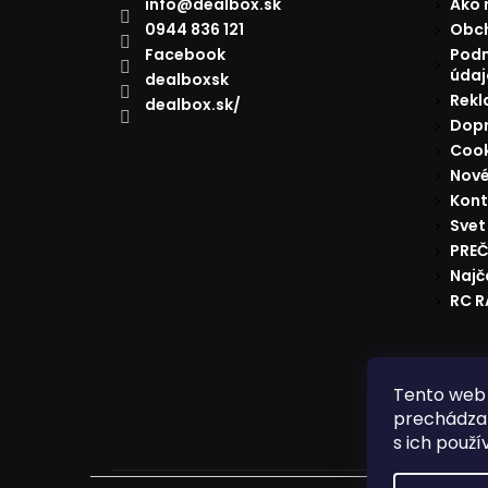
info
@
dealbox.sk
Ako 
0944 836 121
Obc
Facebook
Podm
údaj
dealboxsk
Rekl
dealbox.sk/
Dopr
Cook
Nové
Kont
Svet
PREČ
Najč
RC 
Reklam
Tento web 
prechádzan
s ich použí