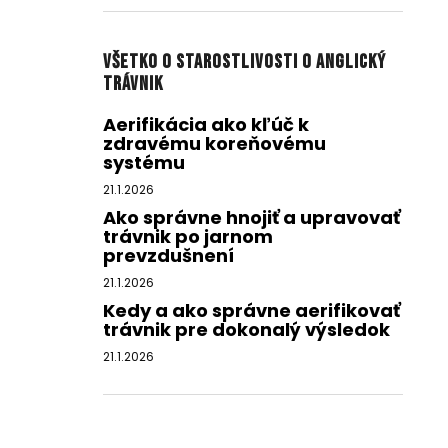
Všetko o starostlivosti o anglický
trávnik
Aerifikácia ako kľúč k
zdravému koreňovému
systému
21.1.2026
Ako správne hnojiť a upravovať
trávnik po jarnom
prevzdušnení
21.1.2026
Kedy a ako správne aerifikovať
trávnik pre dokonalý výsledok
21.1.2026