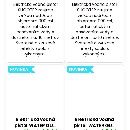
Elektrická vodná pištoľ
Elektrická vodná pištoľ
SHOOTER zaujme
SHOOTER zaujme
veľkou nádržou s
veľkou nádržou s
objemom 900 ml,
objemom 900 ml,
automatickým
automatickým
nasávaním vody a
nasávaním vody a
dostrelom až 10 metrov.
dostrelom až 10 metrov.
Svetelné a zvukové
Svetelné a zvukové
efekty spolu s
efekty spolu s
výkonným...
výkonným...
NOVINKA
NOVINKA
Elektrická vodná
Elektrická vodná
pištoľ WATER GUN
pištoľ WATER GUN