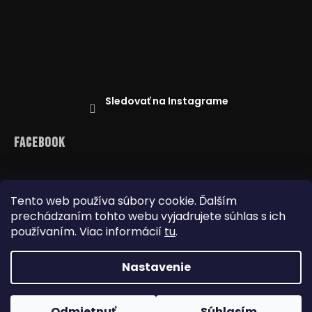
Sledovať na Instagrame
Facebook
Tento web používa súbory cookie. Ďalším
prechádzaním tohto webu vyjadrujete súhlas s ich
Reklamácie
Doprava a platba
používaním. Viac informácií
tu
.
Najnižšia cena na trhu
Obchodné podmienky
Nastavenie
Copyright 2026
www.dealbox.sk
. Všetky práva
Odmietnuť
Súhlasím