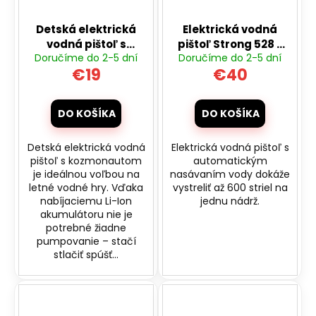
Detská elektrická
Elektrická vodná
vodná pištoľ s
pištoľ Strong 528 s
Doručíme do 2-5 dní
Doručíme do 2-5 dní
kozmonautom
automatickým
€19
€40
nasávaním ružová
DO KOŠÍKA
DO KOŠÍKA
Detská elektrická vodná
Elektrická vodná pištoľ s
pištoľ s kozmonautom
automatickým
je ideálnou voľbou na
nasávaním vody dokáže
letné vodné hry. Vďaka
vystreliť až 600 striel na
nabíjaciemu Li-Ion
jednu nádrž.
akumulátoru nie je
potrebné žiadne
pumpovanie – stačí
stlačiť spúšť...