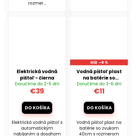
rozmer...
€12
–8 %
Elektrická vodná
Vodná pištoľ plast
pištoľ - čierna
na batérie so
Doručíme do 2-5 dní
Doručíme do 3-6 dní
zvukom 40cm
€39
€11
DO KOŠÍKA
DO KOŠÍKA
Elektrická vodná pištoľ s
Vodná pištoľ plast na
automatickým
batérie so zvukom
nabíjaním a dosahom
40cm s rozmerom