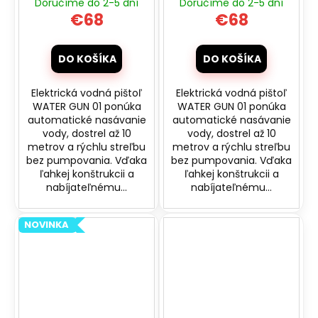
Doručíme do 2-5 dní
Doručíme do 2-5 dní
01 s automatickým
01 s automatickým
€68
€68
nasávaním - šedá
nasávaním -
modrá
DO KOŠÍKA
DO KOŠÍKA
Elektrická vodná pištoľ
Elektrická vodná pištoľ
WATER GUN 01 ponúka
WATER GUN 01 ponúka
automatické nasávanie
automatické nasávanie
vody, dostrel až 10
vody, dostrel až 10
metrov a rýchlu streľbu
metrov a rýchlu streľbu
bez pumpovania. Vďaka
bez pumpovania. Vďaka
ľahkej konštrukcii a
ľahkej konštrukcii a
nabíjateľnému...
nabíjateľnému...
NOVINKA