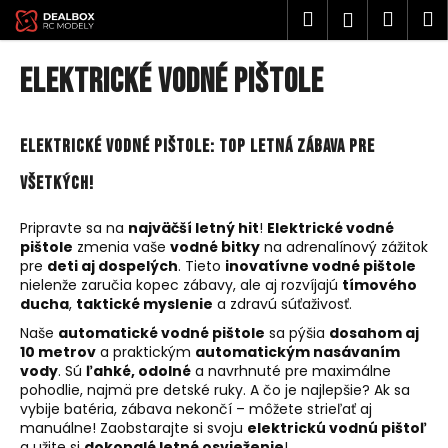
K
Prejsť
Hľadať
Náku
M
Prihlásen
na
o
obsah
Späť
Späť
košík
š
Elektrické vodné pištole
í
Č
k
o
Elektrické vodné pištole: Top letná zábava pre
p
všetkých!
o
t
Pripravte sa na
najväčší letný hit
!
Elektrické vodné
r
pištole
zmenia vaše
vodné bitky
na adrenalínový zážitok
e
pre
deti aj dospelých
. Tieto
inovatívne vodné pištole
nielenže zaručia kopec zábavy, ale aj rozvíjajú
tímového
b
ducha
,
taktické myslenie
a zdravú súťaživosť.
u
Naše
automatické vodné pištole
sa pýšia
dosahom aj
j
10 metrov
a praktickým
automatickým nasávaním
e
vody
. Sú
ľahké, odolné
a navrhnuté pre maximálne
pohodlie, najmä pre detské ruky. A čo je najlepšie? Ak sa
t
vybije batéria, zábava nekončí – môžete strieľať aj
e
manuálne! Zaobstarajte si svoju
elektrickú vodnú pištoľ
n
a užite si
dokonalé letné osvieženie
!