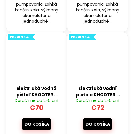
pumpovania. Ľahká
pumpovania. Ľahká
konštrukcia, výkonný
konštrukcia, výkonný
akumulátor a
akumulátor a
jednoduché...
jednoduché...
NOVINKA
NOVINKA
Elektrická vodná
Elektrická vodní
pištoľ SHOOTER s
pistole SHOOTER s
Doručíme do 2-5 dní
Doručíme do 2-5 dní
automatickým
automatickým
€70
€72
nasávaním vody -
nasáváním vody -
biela
šedá
DO KOŠÍKA
DO KOŠÍKA