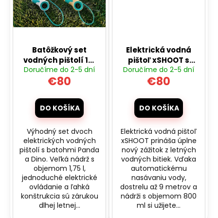
Batôžkový set
Elektrická vodná
vodných pištolí 1+1
pištoľ xSHOOT s
Doručíme do 2-5 dní
Doručíme do 2-5 dní
zadarmo
automatickým
€80
€80
nasávaním - biela
DO KOŠÍKA
DO KOŠÍKA
Výhodný set dvoch
Elektrická vodná pištoľ
elektrických vodných
xSHOOT prináša úplne
pištolí s batohmi Panda
nový zážitok z letných
a Dino. Veľká nádrž s
vodných bitiek. Vďaka
objemom 1,75 l,
automatickému
jednoduché elektrické
nasávaniu vody,
ovládanie a ľahká
dostrelu až 9 metrov a
konštrukcia sú zárukou
nádrži s objemom 800
dlhej letnej...
ml si užijete...