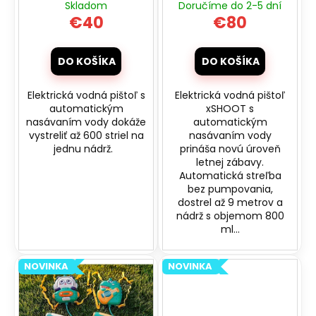
Skladom
Doručíme do 2-5 dní
automatickým
automatickým
v
u
€40
€80
nasávaním
nasáváním - šedá
k
oranžová
t
DO KOŠÍKA
DO KOŠÍKA
o
v
Elektrická vodná pištoľ s
Elektrická vodná pištoľ
automatickým
xSHOOT s
nasávaním vody dokáže
automatickým
vystreliť až 600 striel na
nasávaním vody
jednu nádrž.
prináša novú úroveň
letnej zábavy.
Automatická streľba
bez pumpovania,
dostrel až 9 metrov a
nádrž s objemom 800
ml...
NOVINKA
NOVINKA