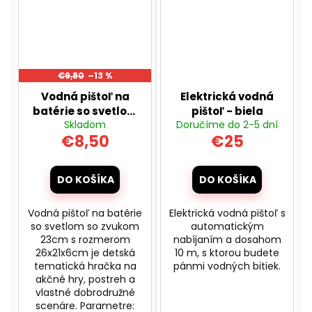
€9,80
–13 %
Vodná pištoľ na
Elektrická vodná
batérie so svetlom
pištoľ - biela
Skladom
Doručíme do 2-5 dní
so zvukom 23cm 2
€8,50
€25
farby
DO KOŠÍKA
DO KOŠÍKA
Vodná pištoľ na batérie
Elektrická vodná pištoľ s
so svetlom so zvukom
automatickým
23cm s rozmerom
nabíjaním a dosahom
26x21x6cm je detská
10 m, s ktorou budete
tematická hračka na
pánmi vodných bitiek.
akčné hry, postreh a
vlastné dobrodružné
scenáre. Parametre: