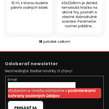
10 m, s ktorou budete
43x22x8cm je detská
pánmi vodných bitiek.
tematická hračka na
akčné hry, postreh a
vlastné dobrodružné
scenáre. Parametre:
rozmer približne...
16
položiek celkom
O
v
Z
l
á
á
Odoberať newsletter
d
p
a
Nezmeškajte žiadne novinky či zľavy!
ä
c
t
Email
i
i
e
Vložením e-mailu súhlasíte s
podmienkami
e
p
ochrany osobných údajov
r
v
PRIHLÁSIŤ SA
k