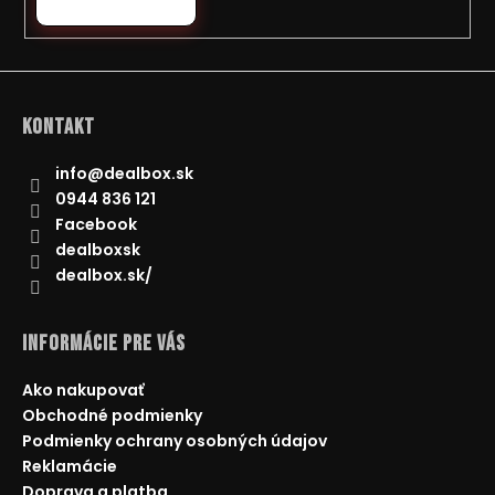
y
v
ý
p
i
Kontakt
s
u
info
@
dealbox.sk
0944 836 121
Facebook
dealboxsk
dealbox.sk/
Informácie pre Vás
Ako nakupovať
Obchodné podmienky
Podmienky ochrany osobných údajov
Reklamácie
Doprava a platba