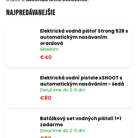
á
Najpredávanejšie
j
s
ť
Elektrická vodná pištoľ Strong 528 s
automatickým nasávaním
?
oranžová
Skladom
€40
HĽADAŤ
Elektrická vodní pistole xSHOOT s
automatickým nasáváním - šedá
Doručíme do 2-5 dní
O
€80
d
p
o
Batôžkový set vodných pištolí 1+1
r
zadarmo
Doručíme do 2-5 dní
ú