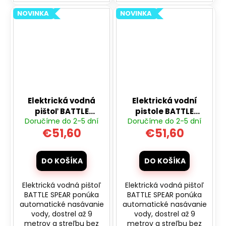
NOVINKA
NOVINKA
Elektrická vodná
Elektrická vodní
pištoľ BATTLE
pistole BATTLE
Doručíme do 2-5 dní
Doručíme do 2-5 dní
SPEAR s
SPEAR s
€51,60
€51,60
automatickým
automatickým
nasávaním - biela
nasáváním -
fialová
DO KOŠÍKA
DO KOŠÍKA
Elektrická vodná pištoľ
Elektrická vodná pištoľ
BATTLE SPEAR ponúka
BATTLE SPEAR ponúka
automatické nasávanie
automatické nasávanie
vody, dostrel až 9
vody, dostrel až 9
metrov a streľbu bez
metrov a streľbu bez