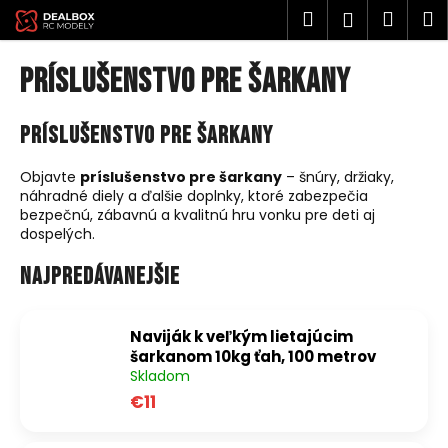
K
Prejsť
Hľadať
Náku
M
Prihlásen
na
o
obsah
Späť
Späť
košík
š
Príslušenstvo pre šarkany
í
Č
k
Príslušenstvo pre šarkany
o
p
Objavte
príslušenstvo pre šarkany
– šnúry, držiaky,
o
náhradné diely a ďalšie doplnky, ktoré zabezpečia
t
bezpečnú, zábavnú a kvalitnú hru vonku pre deti aj
dospelých.
r
e
Najpredávanejšie
b
u
Naviják k veľkým lietajúcim
j
šarkanom 10kg ťah, 100 metrov
e
Skladom
t
€11
e
n