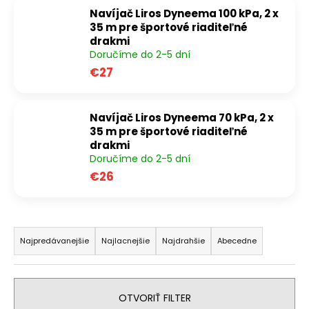
Navíjač Liros Dyneema 100 kPa, 2 x
á
35 m pre športové riaditeľné
j
drakmi
s
Doručíme do 2-5 dní
ť
€27
?
Navíjač Liros Dyneema 70 kPa, 2 x
35 m pre športové riaditeľné
drakmi
HĽADAŤ
Doručíme do 2-5 dní
€26
O
R
d
a
Najpredávanejšie
Najlacnejšie
Najdrahšie
Abecedne
p
d
o
e
r
ú
n
OTVORIŤ FILTER