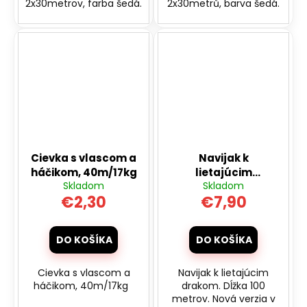
2x30metrov, farba šedá.
2x30metrů, barva šedá.
Cievka s vlascom a
Navijak k
háčikom, 40m/17kg
lietajúcim
Skladom
Skladom
šarkanom 100
€2,30
€7,90
metrov v
kartónovom obale
DO KOŠÍKA
DO KOŠÍKA
Cievka s vlascom a
Navijak k lietajúcim
háčikom, 40m/17kg
drakom. Dĺžka 100
metrov. Nová verzia v