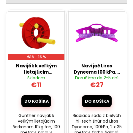
č
i
a
e
V
m
p
e
ý
r
p
o
i
AUTO
d
NA
s
DIAĽKOVÉ
u
p
OVLÁDANIE
k
MZ-
€13
–15 %
r
CLIMB-
t
Naviják k veľkým
Navíjač Liros
o
XXL
o
lietajúcim
Dyneema 100 kPa, 2
48CM,
d
ORANŽOVÁ
Skladom
Doručíme do 2-5 dní
šarkanom 10kg ťah,
x 35 m pre športové
v
u
€11
€27
100 metrov
riaditeľné drakmi
€89,50
k
Pôvodne:
€110
t
DO KOŠÍKA
DO KOŠÍKA
o
v
Günther navijak k
Riadiaca sada z bielych
veľkým lietajúcim
hi-tech šnúr od Liros
šarkanom 10kg ťah, 100
Dyneema, 100kPa, 2 x 35
metrov, novo v
metrov, farba fialová.