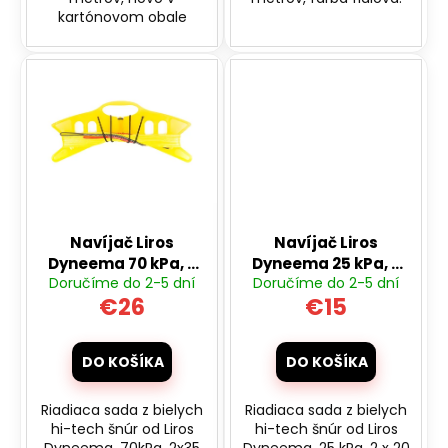
kartónovom obale
Navíjač Liros
Navíjač Liros
Dyneema 70 kPa, 2
Dyneema 25 kPa, 2
Doručíme do 2-5 dní
Doručíme do 2-5 dní
x 35 m pre športové
x 20 m pre športové
€26
€15
riaditeľné drakmi
riaditeľné drakmi
DO KOŠÍKA
DO KOŠÍKA
Riadiaca sada z bielych
Riadiaca sada z bielych
hi-tech šnúr od Liros
hi-tech šnúr od Liros
Dyneema, 70kPa, 2x35
Dyneema, 25 kPa, 2 x 20