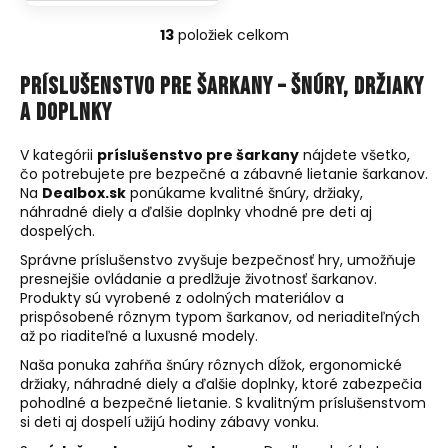
13
položiek celkom
O
v
Príslušenstvo pre šarkany – šnúry, držiaky
l
a doplnky
á
d
a
V kategórii
príslušenstvo pre šarkany
nájdete všetko,
čo potrebujete pre bezpečné a zábavné lietanie šarkanov.
c
Na
Dealbox.sk
ponúkame kvalitné šnúry, držiaky,
i
náhradné diely a ďalšie doplnky vhodné pre deti aj
e
dospelých.
p
Správne príslušenstvo zvyšuje bezpečnosť hry, umožňuje
r
presnejšie ovládanie a predlžuje životnosť šarkanov.
v
Produkty sú vyrobené z odolných materiálov a
k
prispôsobené rôznym typom šarkanov, od neriaditeľných
y
až po riaditeľné a luxusné modely.
v
Naša ponuka zahŕňa šnúry rôznych dĺžok, ergonomické
ý
držiaky, náhradné diely a ďalšie doplnky, ktoré zabezpečia
p
pohodlné a bezpečné lietanie. S kvalitným príslušenstvom
i
si deti aj dospelí užijú hodiny zábavy vonku.
s