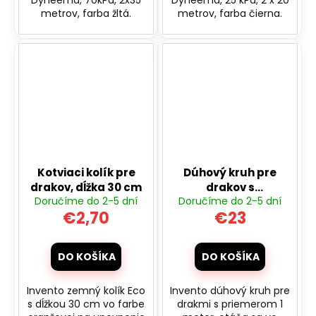
metrov, farba žltá.
metrov, farba čierna.
Kotviaci kolík pre
Dúhový kruh pre
drakov, dĺžka 30 cm
drakov s
Doručíme do 2-5 dní
Doručíme do 2-5 dní
priemerom 1 meter
€2,70
€23
DO KOŠÍKA
DO KOŠÍKA
Invento zemný kolík Eco
Invento dúhový kruh pre
s dĺžkou 30 cm vo farbe
drakmi s priemerom 1