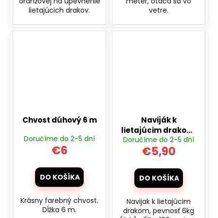
oranžovej na upevnenie
meter, otáča sa vo
lietajúcich drakov.
vetre.
Chvost dúhový 6 m
Naviják k
lietajúcim drakom,
Doručíme do 2-5 dní
Doručíme do 2-5 dní
100m
€6
€5,90
DO KOŠÍKA
DO KOŠÍKA
Krásny farebný chvost.
Navijak k lietajúcim
Dĺžka 6 m.
drakom, pevnosť 6kg