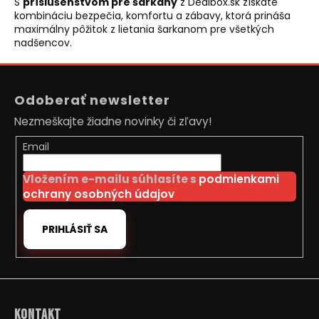
S
príslušenstvom pre šarkany
z Dealbox.sk získate
u
kombináciu bezpečia, komfortu a zábavy, ktorá prináša
maximálny pôžitok z lietania šarkanom pre všetkých
nadšencov.
Z
á
Odoberať newsletter
p
Nezmeškajte žiadne novinky či zľavy!
ä
t
Email
i
Vložením e-mailu súhlasíte s
podmienkami
e
ochrany osobných údajov
PRIHLÁSIŤ SA
Kontakt