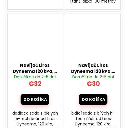
(ťah), dĺžka 100 metrov.
Navíjač Liros
Navíjač Liros
Dyneema 120 kPa, 2
Dyneema 120 kPa, 2
Doručíme do 2-5 dní
Doručíme do 2-5 dní
x 30 m pre športové
x 30 m pre športové
€32
€30
riaditeľné šarkany
riaditeľné šarkany
DO KOŠÍKA
DO KOŠÍKA
Riadiaca sada z bielych
Řídící sada z bílých hi-
hi-tech šnúr od Liros
tech šňůr od Liros
Dyneema, 120 kPa,
Dyneema, 120 kPa,