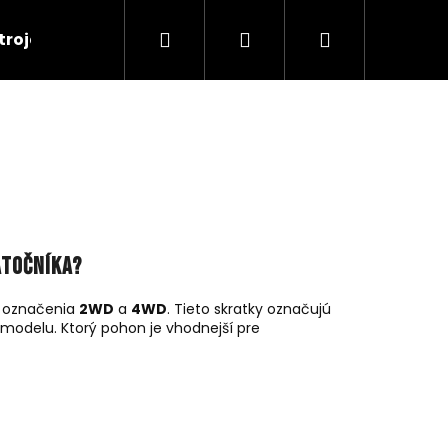
Hľadať
Prihlásenie
Nákupný
troje
RC Tanky
Lode
RC Roboty
košík
atočníka?
a označenia
2WD
a
4WD
. Tieto skratky označujú
 modelu. Ktorý pohon je vhodnejší pre
Nasledujúce