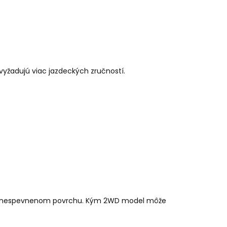
vyžadujú viac jazdeckých zručností.
de na nespevnenom povrchu. Kým 2WD model môže