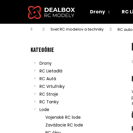
K
Prejsť
na
o
Drony
RC L
obsah
Späť
Späť
š
do
do
í
Domov
Svet RC modelov a techniky
RC auto
obchodu
obchodu
k
B
o
Preskočiť
Kategórie
č
kategórie
n
Drony
ý
RC Lietadlá
p
RC Autá
a
RC Vrtuľníky
n
RC Stroje
e
RC Tanky
l
Lode
Vojenské RC lode
Zavážacie RC lode
RC člny