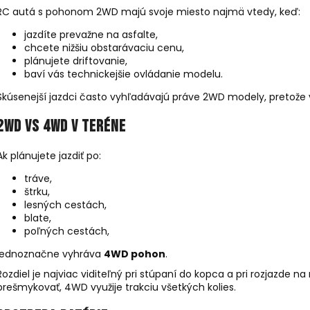
RC autá s pohonom 2WD majú svoje miesto najmä vtedy, keď:
jazdíte prevažne na asfalte,
chcete nižšiu obstarávaciu cenu,
plánujete driftovanie,
baví vás technickejšie ovládanie modelu.
Skúsenejší jazdci často vyhľadávajú práve 2WD modely, pretože 
2WD vs 4WD v teréne
Ak plánujete jazdiť po:
tráve,
štrku,
lesných cestách,
blate,
poľných cestách,
jednoznačne vyhráva
4WD pohon
.
Rozdiel je najviac viditeľný pri stúpaní do kopca a pri rozjaz
prešmykovať, 4WD využije trakciu všetkých kolies.