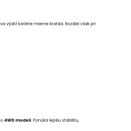
a výdrž batérie mierne kratšia. Rozdiel však pri
po
4WD modeli
. Ponúka lepšiu stabilitu,