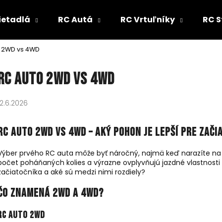
ietadlá
RC Autá
RC Vrtuľníky
RC S
 2WD vs 4WD
Čo potrebujete nájsť?
RC auto 2WD vs 4WD
HĽADAŤ
12.6.2026
RC auto 2WD vs 4WD – Aký pohon je lepší pre zači
Odporúčame
Výber prvého RC auta môže byť náročný, najmä keď narazíte n
počet poháňaných kolies a výrazne ovplyvňujú jazdné vlastnosti
začiatočníka a aké sú medzi nimi rozdiely?
Čo znamená 2WD a 4WD?
RC auto 2WD