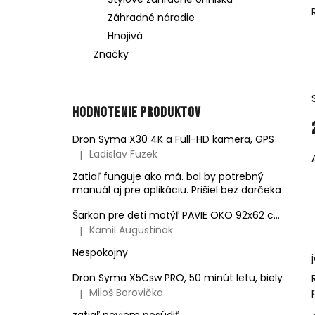
Záhradné náradie
Hnojivá
Značky
Hodnotenie produktov
Dron Syma X30 4K a Full-HD kamera, GPS
Ladislav Füzek
|
Hodnotenie produktu je 4 z 5 hviezdičiek.
Zatiaľ funguje ako má. bol by potrebný
manuál aj pre aplikáciu. Prišiel bez darčeka
Šarkan pre deti motýľ PAVIE OKO 92x62 cm
Kamil Augustinak
|
Hodnotenie produktu je 5 z 5 hviezdičiek.
Nespokojny
Dron Syma X5Csw PRO, 50 minút letu, biely
Miloš Borovička
|
Hodnotenie produktu je 5 z 5 hviezdičiek.