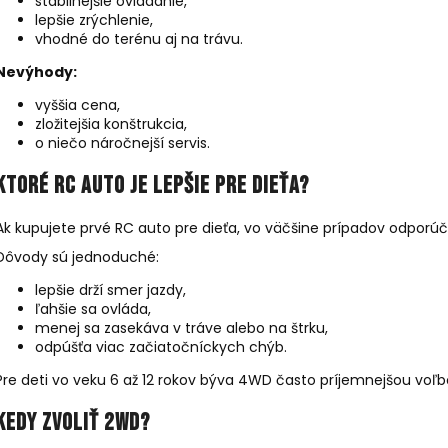
stabilnejšie ovládanie,
lepšie zrýchlenie,
vhodné do terénu aj na trávu.
Nevýhody:
vyššia cena,
zložitejšia konštrukcia,
o niečo náročnejší servis.
Ktoré RC auto je lepšie pre dieťa?
Ak kupujete prvé RC auto pre dieťa, vo väčšine prípadov odpor
Dôvody sú jednoduché:
lepšie drží smer jazdy,
ľahšie sa ovláda,
menej sa zasekáva v tráve alebo na štrku,
odpúšťa viac začiatočníckych chýb.
Pre deti vo veku 6 až 12 rokov býva 4WD často príjemnejšou voľbou
Kedy zvoliť 2WD?