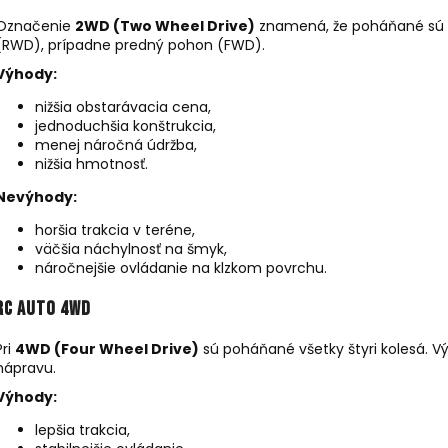
RC DRIFTOVACIE AUTO HB-DRIFT CAR
DIAĽKOVO OVLÁ
A05
BAGER 1:20 RTR 
Označenie
2WD (Two Wheel Drive)
znamená, že poháňané sú ib
(RWD), prípadne predný pohon (FWD).
€26
€59
Pôvodne:
€40
Pôvodne:
€66
Výhody:
nižšia obstarávacia cena,
jednoduchšia konštrukcia,
menej náročná údržba,
nižšia hmotnosť.
Nevýhody:
horšia trakcia v teréne,
väčšia náchylnosť na šmyk,
náročnejšie ovládanie na klzkom povrchu.
RC auto 4WD
Pri
4WD (Four Wheel Drive)
sú poháňané všetky štyri kolesá. V
nápravu.
Výhody:
lepšia trakcia,