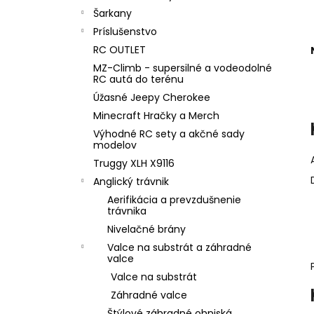
Šarkany
Príslušenstvo
RC OUTLET
MZ-Climb - supersilné a vodeodolné
RC autá do terénu
Úžasné Jeepy Cherokee
Minecraft Hračky a Merch
Výhodné RC sety a akčné sady
modelov
Truggy XLH X9116
Anglický trávnik
Aerifikácia a prevzdušnenie
trávnika
Nivelačné brány
Valce na substrát a záhradné
valce
Valce na substrát
Záhradné valce
Štýlové záhradné ohniská