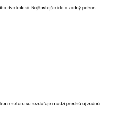
DANÝ JCB TRAKTOR
2,4GHZ
a dve kolesá. Najčastejšie ide o zadný pohon
ýkon motora sa rozdeľuje medzi prednú aj zadnú