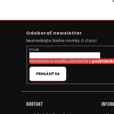
Z
á
Odoberať newsletter
p
Nezmeškajte žiadne novinky či zľavy!
ä
t
Email
i
Vložením e-mailu súhlasíte s
podmienka
e
PRIHLÁSIŤ SA
Kontakt
Inform