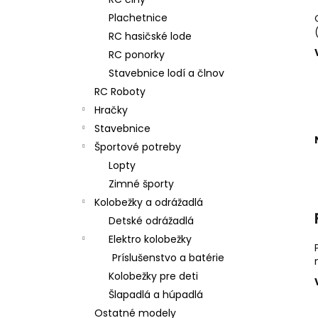
RC DRIFTOVACIE AUTO HB-DRIFT CAR
A01
Plachetnice
€26
RC hasičské lode
Pôvodne:
€30
RC ponorky
Stavebnice lodí a člnov
RC Roboty
Hračky
Stavebnice
Športové potreby
Lopty
Zimné športy
Kolobežky a odrážadlá
Detské odrážadlá
Elektro kolobežky
Príslušenstvo a batérie
Kolobežky pre deti
Šlapadlá a húpadlá
Ostatné modely