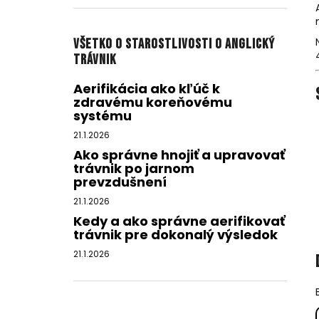
Všetko o starostlivosti o anglický
trávnik
Aerifikácia ako kľúč k
zdravému koreňovému
systému
21.1.2026
Ako správne hnojiť a upravovať
trávnik po jarnom
prevzdušnení
21.1.2026
Kedy a ako správne aerifikovať
trávnik pre dokonalý výsledok
21.1.2026