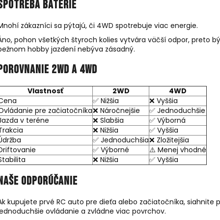
Spotreba batérie
Mnohí zákazníci sa pýtajú, či 4WD spotrebuje viac energie.
Áno, pohon všetkých štyroch kolies vytvára väčší odpor, preto býv
bežnom hobby jazdení nebýva zásadný.
Porovnanie 2WD a 4WD
Vlastnosť
2WD
4WD
Cena
✅ Nižšia
❌ Vyššia
Ovládanie pre začiatočníka
❌ Náročnejšie
✅ Jednoduchšie
Jazda v teréne
❌ Slabšia
✅ Výborná
Trakcia
❌ Nižšia
✅ Vyššia
Údržba
✅ Jednoduchšia
❌ Zložitejšia
Driftovanie
✅ Výborné
⚠️ Menej vhodné
Stabilita
❌ Nižšia
✅ Vyššia
Naše odporúčanie
Ak kupujete prvé RC auto pre dieťa alebo začiatočníka, siahnite 
jednoduchšie ovládanie a zvládne viac povrchov.