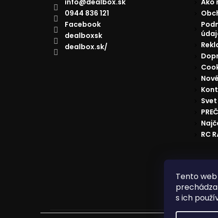
info
@
dealbox.sk
Ako 
0944 836 121
Obc
Facebook
Podm
údaj
dealboxsk
Rekl
dealbox.sk/
Dopr
Cook
Nové
Kont
Svet
PREČ
Najč
RC 
Reklam
Tento web 
prechádzan
s ich použí