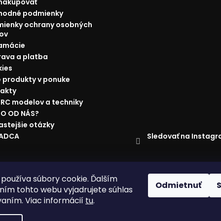
nakupovať
hodné podmienky
ienky ochrany osobných
ov
amácie
ava a platba
ies
 produkty v ponuke
akty
 RC modelov a techniky
O OD NÁS?
astejšie otázky
Sledovať na Instag
RADCA
ácie
Doprava a platba
Najnižšia cena na trhu
Obchodné p
používa súbory cookie. Ďalším
Odmietnuť
ím tohto webu vyjadrujete súhlas
vaním. Viac informácií
tu
.