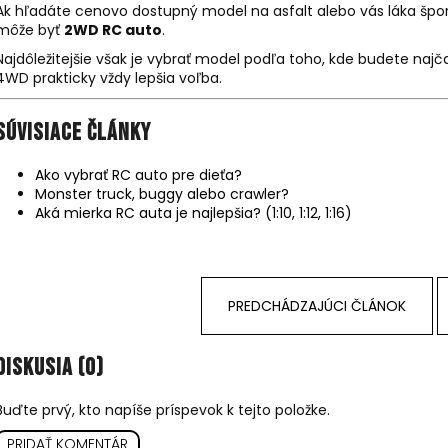
Ak hľadáte cenovo dostupný model na asfalt alebo vás láka špor
môže byť
2WD RC auto
.
Najdôležitejšie však je vybrať model podľa toho, kde budete najčas
4WD prakticky vždy lepšia voľba.
Súvisiace články
Ako vybrať RC auto pre dieťa?
Monster truck, buggy alebo crawler?
Aká mierka RC auta je najlepšia? (1:10, 1:12, 1:16)
PREDCHÁDZAJÚCI ČLÁNOK
Diskusia (0)
Buďte prvý, kto napíše príspevok k tejto položke.
PRIDAŤ KOMENTÁR