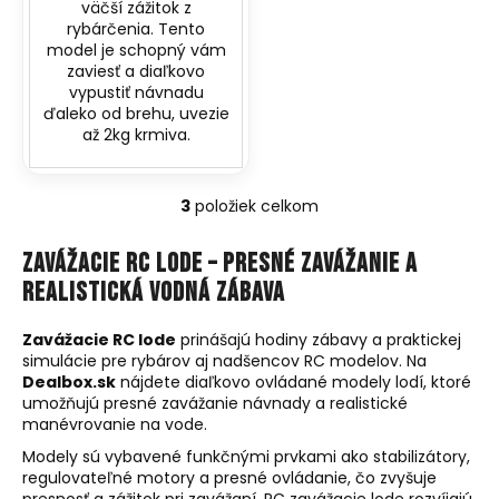
väčší zážitok z
rybárčenia. Tento
model je schopný vám
zaviesť a diaľkovo
vypustiť návnadu
ďaleko od brehu, uvezie
až 2kg krmiva.
3
položiek celkom
O
v
Zavážacie RC lode – presné zavážanie a
l
realistická vodná zábava
á
d
a
Zavážacie RC lode
prinášajú hodiny zábavy a praktickej
simulácie pre rybárov aj nadšencov RC modelov. Na
c
Dealbox.sk
nájdete diaľkovo ovládané modely lodí, ktoré
i
umožňujú presné zavážanie návnady a realistické
e
manévrovanie na vode.
p
Modely sú vybavené funkčnými prvkami ako stabilizátory,
r
regulovateľné motory a presné ovládanie, čo zvyšuje
v
presnosť a zážitok pri zavážaní. RC zavážacie lode rozvíjajú