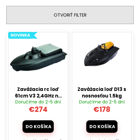
č
e
a
n
m
OTVORIŤ FILTER
e
i
e
V
NOVINKA
p
RC
ý
DRIFTOVACIE
r
p
AUTO
o
HB-
i
DRIFT
d
s
CAR
u
A05
p
k
€26
r
Pôvodne:
t
Zavážacia rc loď
Zavážacia loď D13 s
o
€40
o
61cm V3 2,4GHz na
nosnosťou 1.5kg
d
Doručíme do 2-5 dní
Doručíme do 2-5 dní
2kg krmiva RTR
v
u
€274
€178
sklápacia
k
t
DO KOŠÍKA
DO KOŠÍKA
o
v