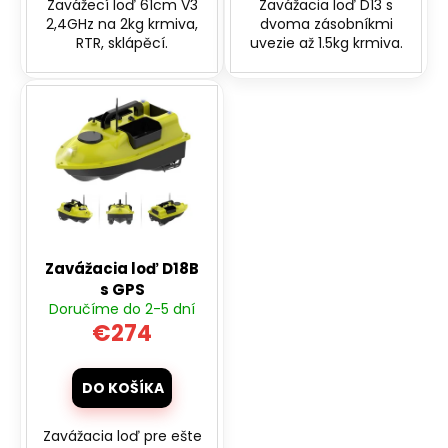
Zavážecí loď 61cm V3
Zavážacia loď D13 s
2,4GHz na 2kg krmiva,
dvoma zásobníkmi
RTR, sklápěcí.
uvezie až 1.5kg krmiva.
Zavážacia loď D18B
s GPS
Doručíme do 2-5 dní
€274
DO KOŠÍKA
Zavážacia loď pre ešte