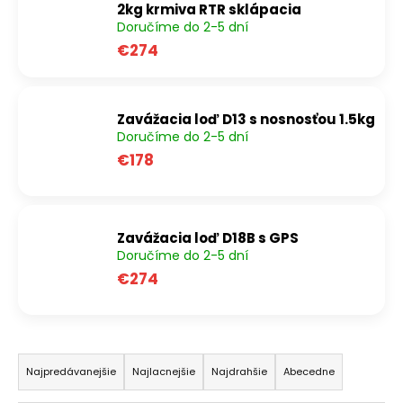
2kg krmiva RTR sklápacia
á
Doručíme do 2-5 dní
j
€274
s
ť
?
Zavážacia loď D13 s nosnosťou 1.5kg
Doručíme do 2-5 dní
€178
HĽADAŤ
Zavážacia loď D18B s GPS
Doručíme do 2-5 dní
€274
O
d
p
o
R
r
a
Najpredávanejšie
Najlacnejšie
Najdrahšie
Abecedne
ú
d