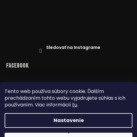
Sledovať na Instagrame
Facebook
Tento web používa súbory cookie. Ďalším
prechádzaním tohto webu vyjadrujete súhlas s ich
Reklamácie
Doprava a platba
používaním. Viac informácií
tu
.
Najnižšia cena na trhu
Obchodné podmienky
Nastavenie
Copyright 2026
www.dealbox.sk
. Všetky práva