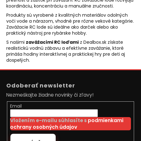
k
koordináciu, koncentráciu a manuálne zručnosti.
y
Produkty sú vyrobené z kvalitných materiálov odolných
v
voči vode a nárazom, vhodné pre rôzne vekové kategórie.
ý
Zavážacie RC lode sú ideálne ako darček alebo ako
p
praktický nástroj pre rybárske hobby.
i
S našimi
zavážacími RC loďami
z Dealbox.sk získate
s
realistickú vodnú zábavu a efektívne zavážanie, ktoré
u
prináša hodiny interaktívnej a praktickej hry pre deti aj
dospelých.
Z
á
Odoberať newsletter
p
Nezmeškajte žiadne novinky či zľavy!
ä
t
Email
i
Vložením e-mailu súhlasíte s
podmienkami
e
ochrany osobných údajov