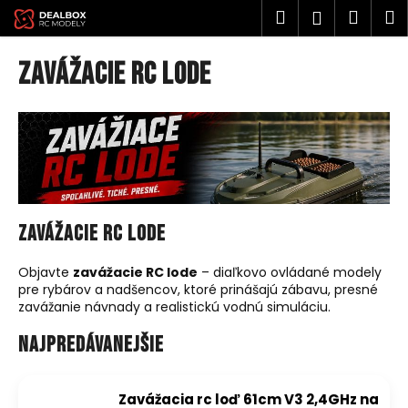
K
Prejsť
Hľadať
Náku
M
Prihlásen
na
o
obsah
Späť
Späť
košík
š
Zavážacie RC lode
í
Č
k
o
p
o
t
r
Zavážacie RC lode
e
b
Objavte
zavážacie RC lode
– diaľkovo ovládané modely
u
pre rybárov a nadšencov, ktoré prinášajú zábavu, presné
zavážanie návnady a realistickú vodnú simuláciu.
j
e
Najpredávanejšie
t
e
Zavážacia rc loď 61cm V3 2,4GHz na
n