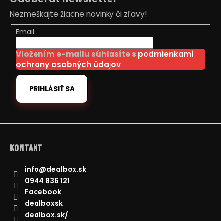
p
Nezmeškajte žiadne novinky či zľavy!
ä
t
Email
i
Vložením e-mailu súhlasíte s
podmienkami
e
ochrany osobných údajov
PRIHLÁSIŤ SA
Kontakt
info
@
dealbox.sk
0944 836 121
Facebook
dealboxsk
dealbox.sk/