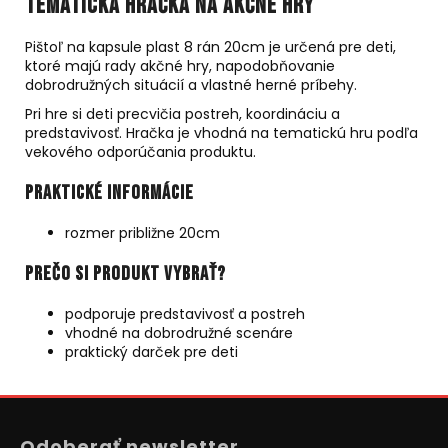
Tematická hračka na akčné hry
Pištoľ na kapsule plast 8 rán 20cm je určená pre deti,
ktoré majú rady akčné hry, napodobňovanie
dobrodružných situácií a vlastné herné príbehy.
Pri hre si deti precvičia postreh, koordináciu a
predstavivosť. Hračka je vhodná na tematickú hru podľa
vekového odporúčania produktu.
Praktické informácie
rozmer približne 20cm
Prečo si produkt vybrať?
podporuje predstavivosť a postreh
vhodné na dobrodružné scenáre
praktický darček pre deti
Z
á
Odoberať newsletter