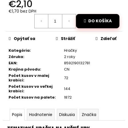
č
€2,10
a
€1,70 bez DPH
m
Jednotková
e
DO KOŠÍKA
cena:
RC
Opýtať sa
Strážiť
Zdieľať
DRIFTOVACIE
AUTO
HB-
Kategória
:
Hračky
DRIFT
Záruka
:
2 roky
CAR
EAN
:
8592190132781
A01
Krajina pôvodu
:
CN
€26
Počet kusov v malej
Pôvodne:
72
krabici
:
€30
Počet kusov vo veľkej
144
krabici
:
Počet kusov na palete
:
1872
Popis
Hodnotenie
Diskusia
Značka