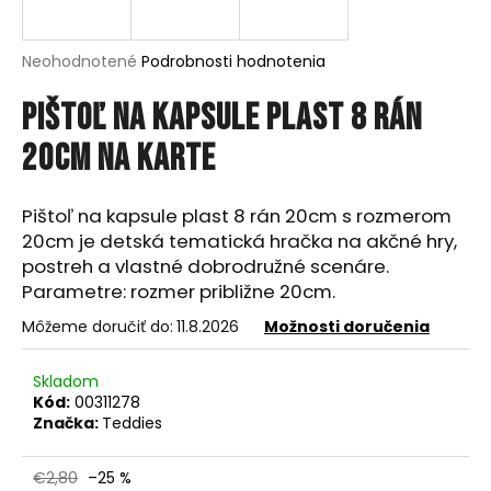
á
j
Priemerné
Neohodnotené
Podrobnosti hodnotenia
s
hodnotenie
produktu
Pištoľ na kapsule plast 8 rán
ť
je
?
0,0
20cm na karte
z
5
hviezdičiek.
Pištoľ na kapsule plast 8 rán 20cm s rozmerom
20cm je detská tematická hračka na akčné hry,
HĽADAŤ
postreh a vlastné dobrodružné scenáre.
Parametre: rozmer približne 20cm.
Môžeme doručiť do:
11.8.2026
Možnosti doručenia
O
d
Skladom
p
Kód:
00311278
o
Značka:
Teddies
r
ú
€2,80
–25 %