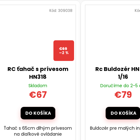
Kód:
309038
Kó
€69
–2 %
RC ťahač s prívesom
Rc Buldozér H
HN318
1/16
Skladom
Doručíme do 2-5 
€67
€79
DO KOŠÍKA
DO KOŠÍKA
Ťahač s 65cm dlhým prívesom
Buldozér pre malých in
na diaľkové ovládanie