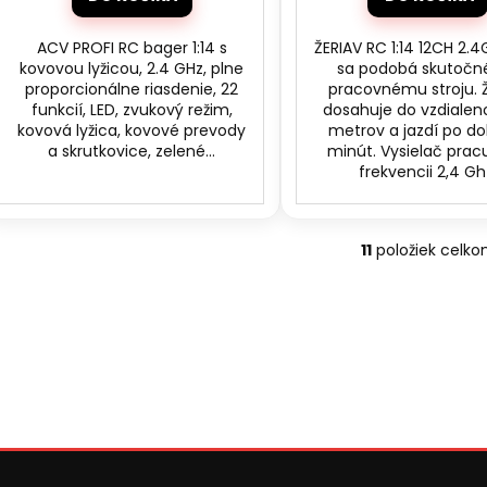
ACV PROFI RC bager 1:14 s
ŽERIAV RC 1:14 12CH 2.
kovovou lyžicou, 2.4 GHz, plne
sa podobá skutoč
proporcionálne riasdenie, 22
pracovnému stroju. 
funkcií, LED, zvukový režim,
dosahuje do vzdialeno
kovová lyžica, kovové prevody
metrov a jazdí po d
a skrutkovice, zelené...
minút. Vysielač prac
frekvencii 2,4 Gh
11
položiek celk
O
v
l
á
d
a
c
i
e
p