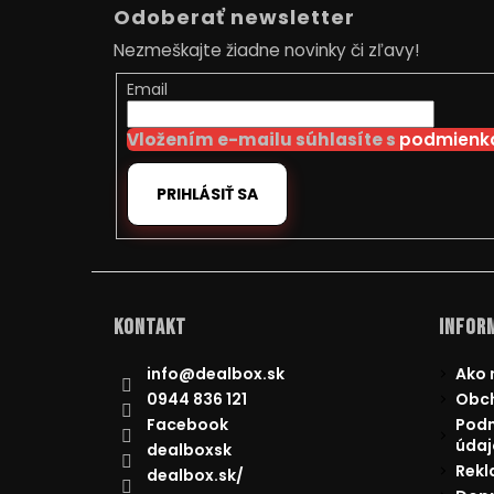
á
Odoberať newsletter
p
Nezmeškajte žiadne novinky či zľavy!
ä
t
Email
i
Vložením e-mailu súhlasíte s
podmienka
e
PRIHLÁSIŤ SA
Kontakt
Inform
info
@
dealbox.sk
Ako 
0944 836 121
Obc
Facebook
Podm
údaj
dealboxsk
Rekl
dealbox.sk/