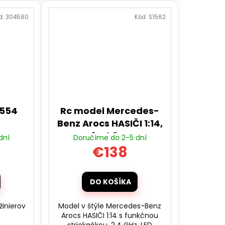
d:
304580
Kód:
S1562
N554
Rc model Mercedes-
Benz Arocs HASIČI 1:14,
s funkčnou
dní
Doručíme do 2-5 dní
striekačkou, LED,
€138
zvuky, RTR
DO KOŠÍKA
žinierov
Model v štýle Mercedes-Benz
Arocs HASIČI 1:14 s funkčnou
striekačkou, 2.4 GHz, LED