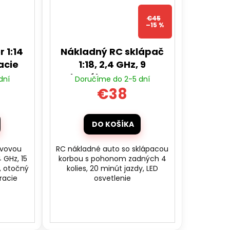
€45
–15 %
 1:14
Nákladný RC sklápač
acie
1:18, 2,4 GHz, 9
kanálov, LED, RTR
dní
Doručíme do 2-5 dní
€38
DO KOŠÍKA
ovovou
RC nákladné auto so sklápacou
4 GHz, 15
korbou s pohonom zadných 4
, otočný
kolies, 20 minút jazdy, LED
racie
osvetlenie