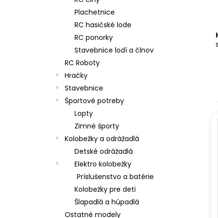
RC DRIFTOVACIE AUTO HB-DRIFT CAR
A01
Plachetnice
€26
RC hasičské lode
Pôvodne:
€30
RC ponorky
Stavebnice lodí a člnov
RC Roboty
Hračky
Stavebnice
Športové potreby
Lopty
Zimné športy
i
Kolobežky a odrážadlá
Detské odrážadlá
i
Elektro kolobežky
Príslušenstvo a batérie
Kolobežky pre deti
Šlapadlá a húpadlá
Ostatné modely