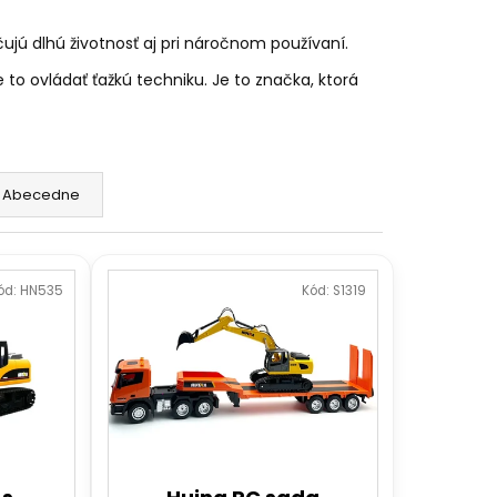
DANÝ JCB TRAKTOR
2,4GHZ
ujú dlhú životnosť aj pri náročnom používaní.
e to ovládať ťažkú techniku. Je to značka, ktorá
Abecedne
ód:
HN535
Kód:
S1319