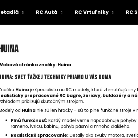
ietadlá
RC Autá
RC Vrtuľníky
RC S
Čo potrebujete nájsť?
Huina
HĽADAŤ
Webová stránka značky:
Huina
Huina: Svet ťažkej techniky priamo u vás doma
Odporúčame
Značka
Huina
je špecialista na RC modely, ktoré zhmotňujú sny 
realisticky prepracované RC bagre, žeriavy, buldozéry a n
vzhľadom približujú skutočným strojom.
Modely od
Huina
nie sú len hračky – sú to plne funkčné stroje v 
Plnú funkčnosť:
Každý model verne napodobňuje pohyby s
rameno, lyžicu, kabínu, pohyb pásmi a mnoho ďalšieho.
Realistické spracovanie:
Detaily ako zvuky motora, svetl