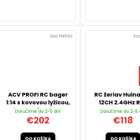
Kód:
FM1593
Kó
ACV PROFI RC bager
RC žeriav Huina
1:14 s kovovou lyžicou,
12CH 2.4GHz 
skrutkové pohony,
Doručíme do 2-5 dní
Doručíme do 2-5 
proporcionálne, 22
€202
€118
funkcií, LED, RTR
DO KOŠÍKA
DO KOŠÍKA