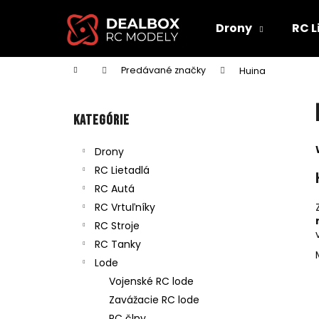
K
Prejsť
na
o
Drony
RC L
obsah
Späť
Späť
š
do
do
í
Domov
Predávané značky
Huina
obchodu
obchodu
k
B
o
Preskočiť
Kategórie
č
kategórie
n
Drony
ý
RC Lietadlá
p
RC Autá
a
RC Vrtuľníky
n
RC Stroje
e
RC Tanky
l
Lode
Vojenské RC lode
Zavážacie RC lode
RC člny