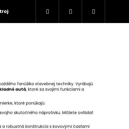
Hľadať
Prihlásenie
Nákupný
troje
RC Tanky
Lode
RC Roboty
košík
každého fanúšika stavebnej techniky. Vyrábajú
ákladné autá
, ktoré sa svojimi funkciami a
mierke, ktoré ponúkajú:
vojho skutočného náprotivku. Môžete ovládať
Nasledujúce
á a robustná konštrukcia s kovovými časťami