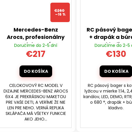
€260
–16 %
Mercedes-Benz
RC pásový bager
Arocs, profesionálny
+ drapák a búr
celokovový
kladivo
Doručíme do 2-5 dní
Doručíme do 2-5 
proporcionálny RC
€217
€130
sklápač, nosnosť až
3,5 kg,
DO KOŠÍKA
DO KOŠÍKA
CELOKOVOVÝ RC MODEL V
RC pásový bager s k
DIZAJNE MERCEDES-BENZ AROCS
lyžicou v mierke 1:14, 2,
6X4 JE PREKRÁSNOU MAKETOU
kanálov, LED, DEMO, RTR
PRE VAŠE DETI, A VERÍME ŽE NIE
o 680 °, drapák + bú
LEN PRE NEHO. VERNÁ REPLIKA
kladivo.
SKLÁPAČA MÁ VŠETKY FUNKCIE
AKO JEHO...