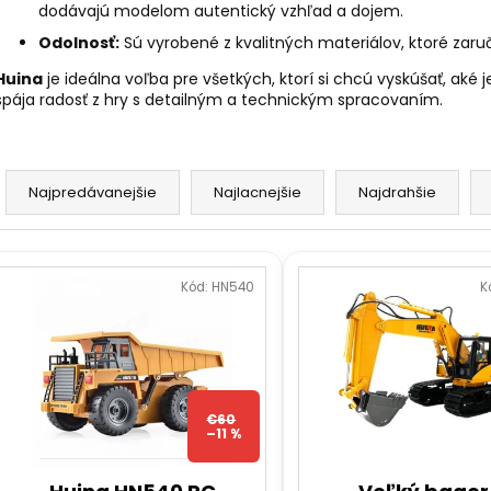
RC DRIFTOVACIE AUTO HB-DRIFT CAR
DIAĽKOVO OVLÁ
dodávajú modelom autentický vzhľad a dojem.
A05
BAGER 1:20 RTR 
Odolnosť:
Sú vyrobené z kvalitných materiálov, ktoré zaruč
€26
€59
Pôvodne:
€40
Pôvodne:
€66
Huina
je ideálna voľba pre všetkých, ktorí si chcú vyskúšať, aké j
spája radosť z hry s detailným a technickým spracovaním.
R
a
Najpredávanejšie
Najlacnejšie
Najdrahšie
d
e
V
n
ý
Kód:
HN540
K
p
e
p
s
r
p
o
€60
r
–11 %
d
o
u