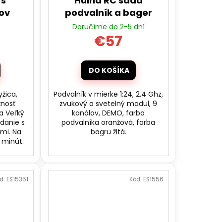
 s
Huina RC sada
cov
podvalník a bager
1:24
Doručíme do 2-5 dní
€57
DO KOŠÍKA
yžica,
Podvalník v mierke 1:24, 2,4 Ghz,
žnosť
zvukový a svetelný modul, 9
a Veľký
kanálov, DEMO, farba
ádanie s
podvalníka oranžová, farba
smi. Na
bagru žltá.
0 minút.
d:
ES15351
Kód:
ES1556