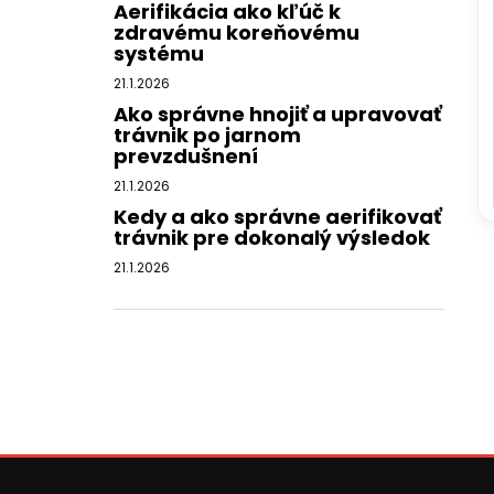
Aerifikácia ako kľúč k
zdravému koreňovému
systému
21.1.2026
Ako správne hnojiť a upravovať
trávnik po jarnom
prevzdušnení
21.1.2026
Kedy a ako správne aerifikovať
trávnik pre dokonalý výsledok
21.1.2026
Z