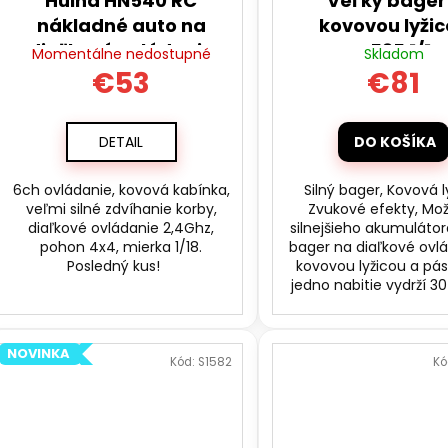
d
Huina HN540 RC
Veľký bager
k
u
nákladné auto na
kovovou lyži
t
k
diaľkové ovládanie
HN535 1/14
Momentálne nedostupné
Skladom
o
4x4
t
€53
€81
v
o
v
DETAIL
DO KOŠÍKA
6ch ovládanie, kovová kabínka,
Silný bager, Kovová l
veľmi silné zdvíhanie korby,
Zvukové efekty, Mo
diaľkové ovládanie 2,4Ghz,
silnejšieho akumulátor
pohon 4x4, mierka 1/18.
bager na diaľkové ovl
Posledný kus!
kovovou lyžicou a pá
jedno nabitie vydrží 3
NOVINKA
Kód:
S1582
Kó