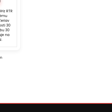
4GHz RTR
nému
Žeriav
sti 30
obu 30
uje na
z.
om