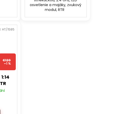
osvetlenie a majáky, zvukový
modul, RTR
d:
HT/1585
€120
–1 %
 1:14
RTR
dní