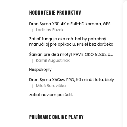
Hodnotenie produktov
Dron Syma X30 4K a Full-HD kamera, GPS
Ladislav Füzek
|
Hodnotenie produktu je 4 z 5 hviezdičiek.
Zatiaľ funguje ako má. bol by potrebný
manuál aj pre aplikáciu. Prišiel bez darčeka
Šarkan pre deti motýľ PAVIE OKO 92x62 cm
Kamil Augustinak
|
Hodnotenie produktu je 5 z 5 hviezdičiek.
Nespokojny
Dron Syma X5Csw PRO, 50 minút letu, biely
Miloš Borovička
|
Hodnotenie produktu je 5 z 5 hviezdičiek.
zatiaľ neviem posúdiť.
Prijímame online platby