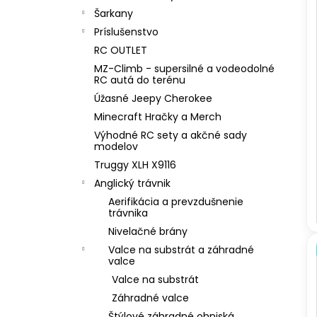
Šarkany
Príslušenstvo
RC OUTLET
MZ-Climb - supersilné a vodeodolné
RC autá do terénu
Úžasné Jeepy Cherokee
Minecraft Hračky a Merch
Výhodné RC sety a akčné sady
modelov
Truggy XLH X9116
Anglický trávnik
Aerifikácia a prevzdušnenie
trávnika
Nivelačné brány
Valce na substrát a záhradné
valce
Valce na substrát
Záhradné valce
Štýlové záhradné ohniská