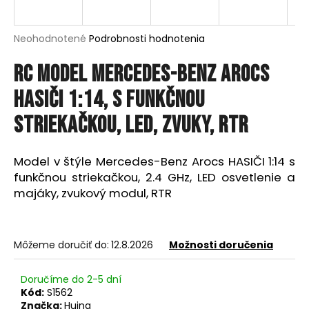
á
j
Priemerné
Neohodnotené
Podrobnosti hodnotenia
s
hodnotenie
produktu
Rc model Mercedes-Benz Arocs
ť
je
?
0,0
HASIČI 1:14, s funkčnou
z
5
striekačkou, LED, zvuky, RTR
hviezdičiek.
HĽADAŤ
Model v štýle Mercedes-Benz Arocs HASIČI 1:14 s
funkčnou striekačkou, 2.4 GHz, LED osvetlenie a
majáky, zvukový modul, RTR
O
d
Môžeme doručiť do:
12.8.2026
Možnosti doručenia
p
o
r
Doručíme do 2-5 dní
Kód:
S1562
ú
Značka:
Huina