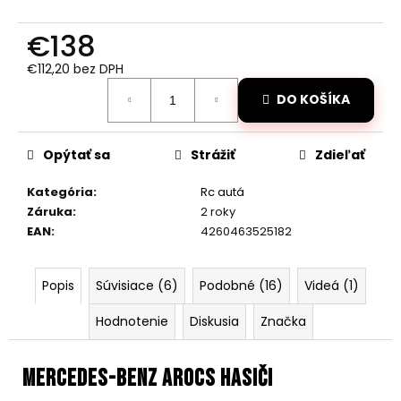
č
a
€138
m
e
€112,20 bez DPH
Jednotková
DO KOŠÍKA
cena:
DIAĽKOVO
OVLÁDANÝ
JCB
Opýtať sa
Strážiť
Zdieľať
TRAKTOR
BAGER
1:20
Kategória
:
Rc autá
RTR
Záruka
:
2 roky
2,4GHZ
EAN
:
4260463525182
€59
Pôvodne:
€66
Popis
Súvisiace (6)
Podobné (16)
Videá (1)
Hodnotenie
Diskusia
Značka
Mercedes-Benz Arocs HASIČI