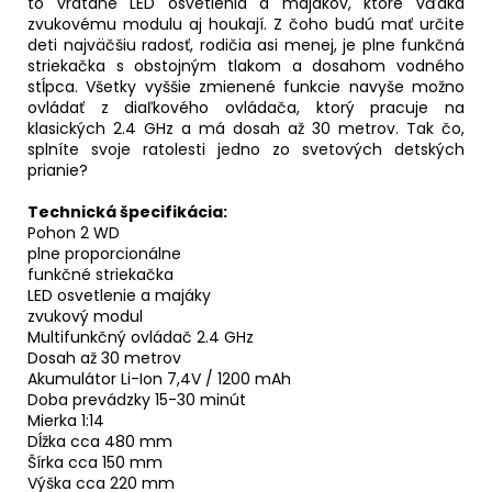
to vrátane LED osvetlenia a majákov, ktoré vďaka
zvukovému modulu aj houkají. Z čoho budú mať určite
deti najväčšiu radosť, rodičia asi menej, je plne funkčná
striekačka s obstojným tlakom a dosahom vodného
stĺpca. Všetky vyššie zmienené funkcie navyše možno
ovládať z diaľkového ovládača, ktorý pracuje na
klasických 2.4 GHz a má dosah až 30 metrov. Tak čo,
splníte svoje ratolesti jedno zo svetových detských
prianie?
Technická špecifikácia:
Pohon 2 WD
plne proporcionálne
funkčné striekačka
LED osvetlenie a majáky
zvukový modul
Multifunkčný ovládač 2.4 GHz
Dosah až 30 metrov
Akumulátor Li-Ion 7,4V / 1200 mAh
Doba prevádzky 15-30 minút
Mierka 1:14
Dĺžka cca 480 mm
Šírka cca 150 mm
Výška cca 220 mm