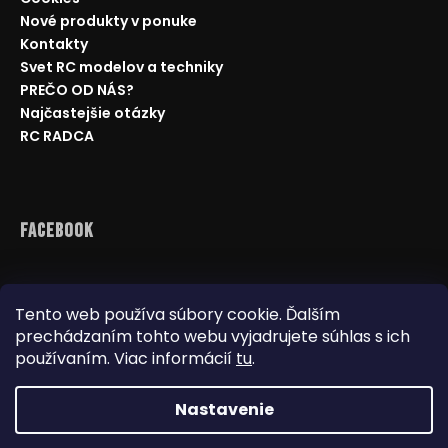
Nové produkty v ponuke
Kontakty
Svet RC modelov a techniky
PREČO OD NÁS?
Najčastejšie otázky
RC RADCA
Facebook
Tento web používa súbory cookie. Ďalším
prechádzaním tohto webu vyjadrujete súhlas s ich
Reklamácie
Doprava a platba
používaním. Viac informácií
tu
.
Najnižšia cena na trhu
Obchodné podmienky
Nastavenie
Na pár kliknutí vám odporučím
vhodný model.