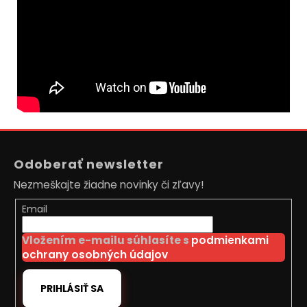
Z
á
Odoberať newsletter
p
Nezmeškajte žiadne novinky či zľavy!
ä
t
Email
i
Vložením e-mailu súhlasíte s
podmienkami
e
ochrany osobných údajov
PRIHLÁSIŤ SA