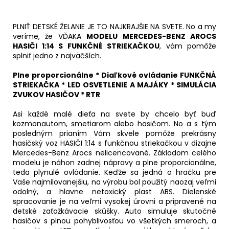
PLNIŤ DETSKÉ ŽELANIE JE TO NAJKRAJŠIE NA SVETE. No a my
veríme, že VĎAKA
MODELU MERCEDES-BENZ AROCS
HASIČI 1:14 S FUNKČNÉ STRIEKAČKOU
, vám pomôže
splniť jedno z najväčších.
Plne proporcionálne * Diaľkové ovládanie FUNKČNÁ
STRIEKAČKA * LED OSVETLENIE A MAJÁKY * SIMULÁCIA
ZVUKOV HASIČOV * RTR
Asi každé malé dieťa na svete by chcelo byť buď
kozmonautom, smetiarom alebo hasičom. No a s tým
posledným prianím Vám skvele pomôže prekrásny
hasičský voz HASIČI 1:14 s funkčnou striekačkou v dizajne
Mercedes-Benz Arocs nelicencované. Základom celého
modelu je náhon zadnej nápravy a plne proporcionálne,
teda plynulé ovládanie. Keďže sa jedná o hračku pre
Vaše najmilovanejšiu, na výrobu bol použitý naozaj veľmi
odolný, a hlavne netoxický plast ABS. Dielenské
spracovanie je na veľmi vysokej úrovni a pripravené na
detské zaťažkávacie skúšky. Auto simuluje skutočné
hasičov s plnou pohyblivosťou vo všetkých smeroch, a