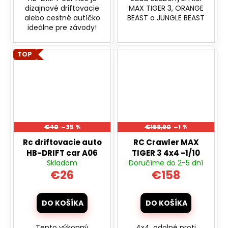
dizajnové driftovacie
MAX TIGER 3, ORANGE
alebo cestné autíčko
BEAST a JUNGLE BEAST
ideálne pre závody!
TOP
€40
–35 %
€159,90
–1 %
Rc driftovacie auto
RC Crawler MAX
HB-DRIFT car A06
TIGER 3 4x4 -1/10
Skladom
Doručíme do 2-5 dní
€26
€158
DO KOŠÍKA
DO KOŠÍKA
Tento výkonný
4x4, odolné proti