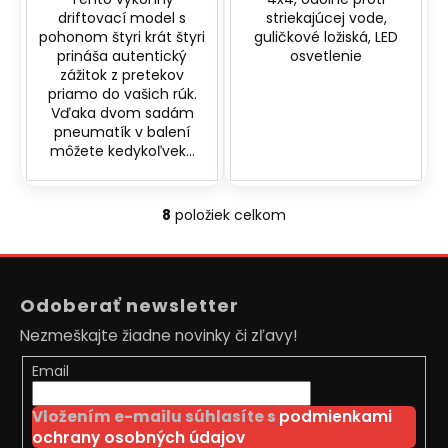
driftovací model s
striekajúcej vode,
pohonom štyri krát štyri
guličkové ložiská, LED
prináša autentický
osvetlenie
zážitok z pretekov
priamo do vašich rúk.
Vďaka dvom sadám
pneumatík v balení
môžete kedykoľvek...
8
položiek celkom
O
v
Z
l
á
á
Odoberať newsletter
d
p
a
Nezmeškajte žiadne novinky či zľavy!
ä
c
t
Email
i
i
e
Vložením e-mailu súhlasíte s
podmienkami
e
p
ochrany osobných údajov
r