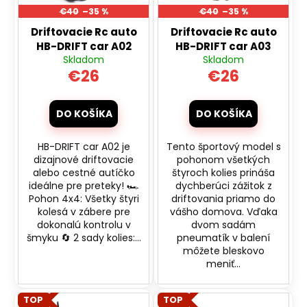
o
€40
–35 %
€40
–35 %
r
á
d
Driftovacie Rc auto
Driftovacie Rc auto
o
j
u
HB-DRIFT car A02
HB-DRIFT car A03
d
s
Skladom
Skladom
k
u
ť
€26
€26
t
k
?
o
t
DO KOŠÍKA
DO KOŠÍKA
v
o
v
HB-DRIFT car A02 je
Tento športový model s
HĽADAŤ
dizajnové driftovacie
pohonom všetkých
alebo cestné autíčko
štyroch kolies prináša
ideálne pre preteky! 🏎️
dychberúci zážitok z
Pohon 4x4: Všetky štyri
driftovania priamo do
kolesá v zábere pre
vášho domova. Vďaka
O
dokonalú kontrolu v
dvom sadám
d
šmyku 🔄 2 sady kolies:...
pneumatík v balení
p
môžete bleskovo
o
meniť...
r
ú
TOP
TOP