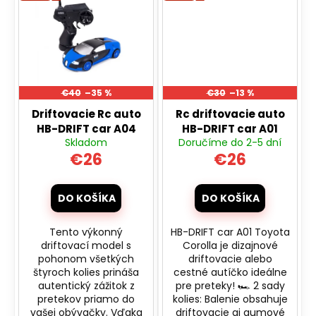
č
a
m
e
PIŠTOĽ
€40
–35 %
€30
–13 %
NA
KAPSULE
Driftovacie Rc auto
Rc driftovacie auto
PLAST
HB-DRIFT car A04
HB-DRIFT car A01
8
Skladom
Doručíme do 2-5 dní
RÁN
€26
€26
20CM
NA
KARTE
DO KOŠÍKA
DO KOŠÍKA
€2,10
Pôvodne:
€2,80
Tento výkonný
HB-DRIFT car A01 Toyota
driftovací model s
Corolla je dizajnové
pohonom všetkých
driftovacie alebo
štyroch kolies prináša
cestné autíčko ideálne
autentický zážitok z
pre preteky! 🏎️ 2 sady
pretekov priamo do
kolies: Balenie obsahuje
vašej obývačky. Vďaka
driftovacie aj gumové