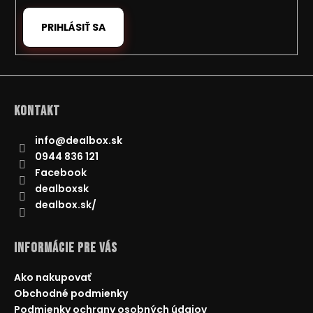
v
PRIHLÁSIŤ SA
k
y
v
ý
p
i
Kontakt
s
u
info
@
dealbox.sk
0944 836 121
Facebook
dealboxsk
dealbox.sk/
Informácie pre Vás
Ako nakupovať
Obchodné podmienky
Podmienky ochrany osobných údajov