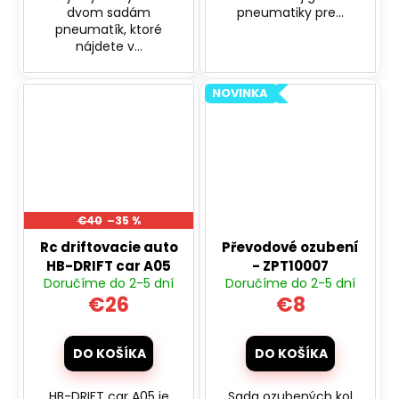
dvom sadám
pneumatiky pre...
pneumatík, ktoré
nájdete v...
NOVINKA
€40
–35 %
Rc driftovacie auto
Převodové ozubení
HB-DRIFT car A05
- ZPT10007
Doručíme do 2-5 dní
Doručíme do 2-5 dní
€26
€8
DO KOŠÍKA
DO KOŠÍKA
HB-DRIFT car A05 je
Sada ozubených kol