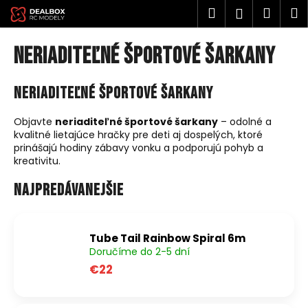
K
Prejsť
Hľadať
Náku
M
Prihlásen
na
o
obsah
Späť
Späť
košík
š
Neriaditeľné športové šarkany
í
Č
k
Neriaditeľné športové šarkany
o
p
Objavte
neriaditeľné športové šarkany
– odolné a
o
kvalitné lietajúce hračky pre deti aj dospelých, ktoré
t
prinášajú hodiny zábavy vonku a podporujú pohyb a
kreativitu.
r
e
Najpredávanejšie
b
u
j
Tube Tail Rainbow Spiral 6m
e
Doručíme do 2-5 dní
€22
t
e
n