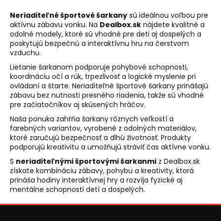
d
a
Neriaditeľné športové šarkany
sú ideálnou voľbou pre
aktívnu zábavu vonku. Na
Dealbox.sk
nájdete kvalitné a
c
odolné modely, ktoré sú vhodné pre deti aj dospelých a
i
poskytujú bezpečnú a interaktívnu hru na čerstvom
e
vzduchu.
p
Lietanie šarkanom podporuje pohybové schopnosti,
r
koordináciu očí a rúk, trpezlivosť a logické myslenie pri
v
ovládaní a štarte. Neriaditeľné športové šarkany prinášajú
k
zábavu bez nutnosti presného riadenia, takže sú vhodné
y
pre začiatočníkov aj skúsených hráčov.
v
Naša ponuka zahŕňa šarkany rôznych veľkostí a
ý
farebných variantov, vyrobené z odolných materiálov,
p
ktoré zaručujú bezpečnosť a dlhú životnosť. Produkty
i
podporujú kreativitu a umožňujú stráviť čas aktívne vonku.
s
S
neriaditeľnými športovými šarkanmi
z Dealbox.sk
u
získate kombináciu zábavy, pohybu a kreativity, ktorá
prináša hodiny interaktívnej hry a rozvíja fyzické aj
mentálne schopnosti detí a dospelých.
Z