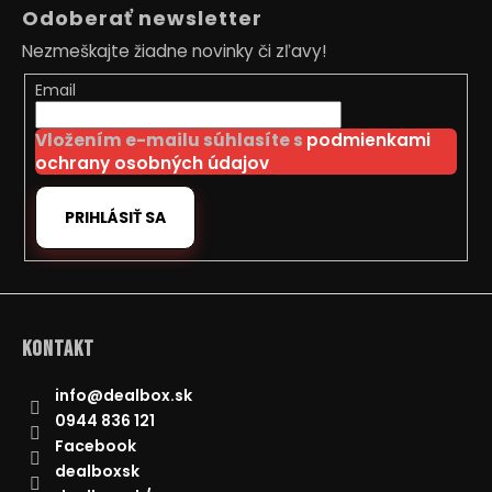
á
Odoberať newsletter
p
Nezmeškajte žiadne novinky či zľavy!
ä
t
Email
i
Vložením e-mailu súhlasíte s
podmienkami
e
ochrany osobných údajov
PRIHLÁSIŤ SA
Kontakt
info
@
dealbox.sk
0944 836 121
Facebook
dealboxsk