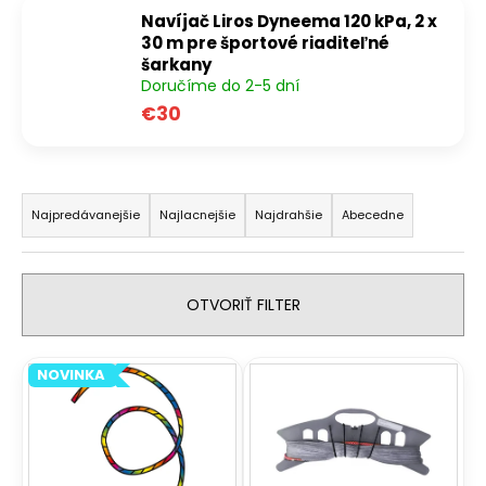
Navíjač Liros Dyneema 120 kPa, 2 x
á
30 m pre športové riaditeľné
j
šarkany
s
Doručíme do 2-5 dní
ť
€30
?
R
a
Najpredávanejšie
Najlacnejšie
Najdrahšie
Abecedne
d
HĽADAŤ
e
n
OTVORIŤ FILTER
i
O
e
V
d
NOVINKA
p
p
ý
r
o
p
r
o
i
ú
d
s