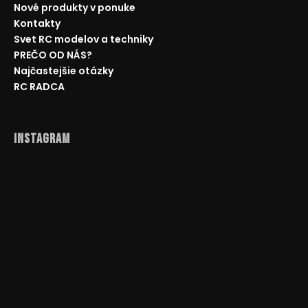
č
Nové produkty v ponuke
a
Kontakty
m
Svet RC modelov a techniky
e
PREČO OD NÁS?
Najčastejšie otázky
AUTO
RC RADCA
NA
DIAĽKOVÉ
OVLÁDANIE
MZ-
Instagram
CLIMB-
XXL
48CM,
ORANŽOVÁ
€89,50
Pôvodne:
€110