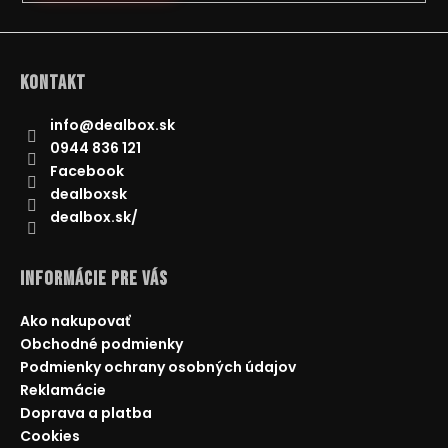
á
j
s
Kontakt
ť
?
info
@
dealbox.sk
0944 836 121
Facebook
dealboxsk
dealbox.sk/
HĽADAŤ
Informácie pre Vás
O
Ako nakupovať
d
Obchodné podmienky
p
Podmienky ochrany osobných údajov
o
Reklamácie
r
Doprava a platba
ú
Cookies