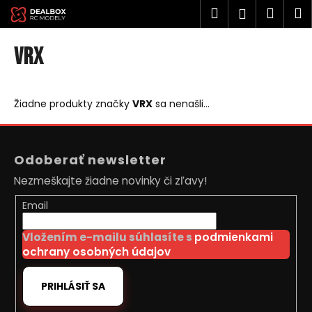
K
Prejsť
Hľadať
Náku
M
Prihlásen
na
o
obsah
Späť
Späť
košík
š
VRX
í
Č
k
o
Žiadne produkty značky
VRX
sa nenašli...
p
o
Z
t
á
Odoberať newsletter
r
p
Nezmeškajte žiadne novinky či zľavy!
e
ä
b
t
Email
u
i
j
Vložením e-mailu súhlasíte s
podmienkami
e
ochrany osobných údajov
e
t
PRIHLÁSIŤ SA
e
n