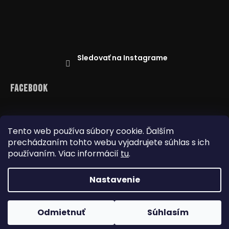
Sledovať na Instagrame
Facebook
Tento web používa súbory cookie. Ďalším
prechádzaním tohto webu vyjadrujete súhlas s ich
Reklamácie
Doprava a platba
používaním. Viac informácií
tu
.
Najnižšia cena na trhu
Obchodné podmienky
Nastavenie
Copyright 2026
www.dealbox.sk
. Všetky práva
Odmietnuť
Súhlasím
vyhradené.
Upraviť nastavenie cookies