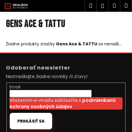
K
Prejsť
Hľadať
Náku
M
Prihlásen
na
o
obsah
Späť
Späť
košík
š
Gens Ace & TATTU
í
Č
k
o
Žiadne produkty značky
Gens Ace & TATTU
sa nenašli...
p
o
Z
t
á
Odoberať newsletter
r
p
Nezmeškajte žiadne novinky či zľavy!
e
ä
b
t
Email
u
i
j
Vložením e-mailu súhlasíte s
podmienkami
e
ochrany osobných údajov
e
t
PRIHLÁSIŤ SA
e
n