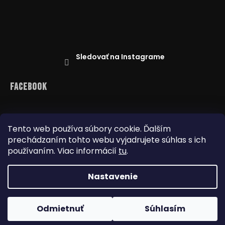
Sledovať na Instagrame
Facebook
Tento web používa súbory cookie. Ďalším
prechádzaním tohto webu vyjadrujete súhlas s ich
Reklamácie
Doprava a platba
používaním. Viac informácií
tu
.
Najnižšia cena na trhu
Obchodné podmienky
Nastavenie
Copyright 2026
www.dealbox.sk
. Všetky práva
Odmietnuť
Súhlasím
vyhradené.
Upraviť nastavenie cookies