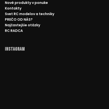
č
Nové produkty v ponuke
a
Kontakty
m
Svet RC modelov a techniky
e
PREČO OD NÁS?
Najčastejšie otázky
AUTO
RC RADCA
NA
DIAĽKOVÉ
OVLÁDANIE
MZ-
Instagram
CLIMB-
XXL
48CM,
ORANŽOVÁ
€89,50
Pôvodne:
€110