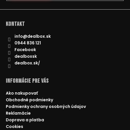
á
j
s
Kontakt
ť
?
info
@
dealbox.sk
0944 836 121
Facebook
dealboxsk
dealbox.sk/
HĽADAŤ
Informácie pre Vás
O
Ako nakupovať
d
Obchodné podmienky
p
Podmienky ochrany osobných údajov
o
Reklamácie
r
Doprava a platba
ú
Cookies