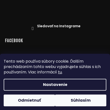
Sledovať na Instagrame
Facebook
Tento web používa súbory cookie. Ďalším
prechádzaním tohto webu vyjadrujete súhlas s ich
Reklamácie
Doprava a platba
Najnižšia cena na trhu
Obchodné podmienky
používaním. Viac informácií
tu
.
Nastavenie
Copyright 2026
www.dealbox.sk
. Všetky práva
Odmietnuť
Súhlasím
vyhradené.
Upraviť nastavenie cookies