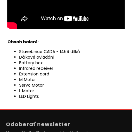
Obsah balení:
Stavebnice CADA - 1469 dílků
Dálkové ovládání
Battery box
Infrared receiver
Extension cord
M Motor
Servo Motor
L Motor
LED Lights
Z
á
Odoberať newsletter
p