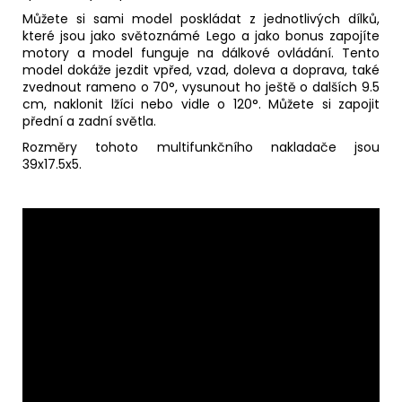
Můžete si sami model poskládat z jednotlivých dílků,
které jsou jako světoznámé Lego a jako bonus zapojíte
motory a model funguje na dálkové ovládání. Tento
model dokáže jezdit vpřed, vzad, doleva a doprava, také
zvednout rameno o 70°, vysunout ho ještě o dalších 9.5
cm, naklonit lžíci nebo vidle o 120°. Můžete si zapojit
přední a zadní světla.
Rozměry tohoto multifunkčního nakladače jsou
39x17.5x5.