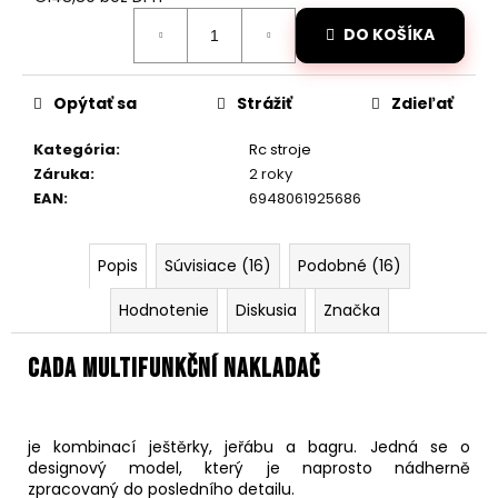
č
Jednotková
a
DO KOŠÍKA
cena:
m
e
Opýtať sa
Strážiť
Zdieľať
AUTO
Kategória
:
Rc stroje
NA
Záruka
:
2 roky
DIAĽKOVÉ
OVLÁDANIE
EAN
:
6948061925686
MZ-
CLIMB-
XXL
Popis
Súvisiace (16)
Podobné (16)
48CM,
ORANŽOVÁ
Hodnotenie
Diskusia
Značka
€89,50
Pôvodne:
€110
CADA Multifunkční nakladač
je kombinací ještěrky, jeřábu a bagru. Jedná se o
designový model, který je naprosto nádherně
zpracovaný do posledního detailu.