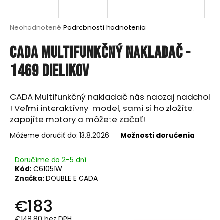
á
j
Priemerné
Neohodnotené
Podrobnosti hodnotenia
s
hodnotenie
produktu
CADA Multifunkčný nakladač -
ť
je
?
0,0
1469 dielikov
z
5
hviezdičiek.
CADA Multifunkčný nakladač nás naozaj nadchol
! Veľmi interaktívny model, sami si ho zložíte,
HĽADAŤ
zapojíte motory a môžete začať!
Môžeme doručiť do:
13.8.2026
Možnosti doručenia
O
Doručíme do 2-5 dní
d
Kód:
C61051W
p
Značka:
DOUBLE E CADA
o
r
€183
ú
€148,80 bez DPH