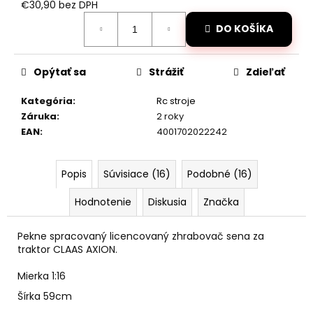
č
€30,90 bez DPH
a
Jednotková
DO KOŠÍKA
m
cena:
e
Opýtať sa
Strážiť
Zdieľať
PIŠTOĽ
NA
Kategória
:
Rc stroje
KAPSULE
Záruka
:
2 roky
PLAST
EAN
:
4001702022242
8
RÁN
20CM
NA
Popis
Súvisiace (16)
Podobné (16)
KARTE
€2,10
Hodnotenie
Diskusia
Značka
Pôvodne:
€2,80
Pekne spracovaný licencovaný zhrabovač sena za
traktor CLAAS AXION.
Mierka 1:16
Šírka 59cm