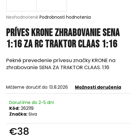
á
j
Priemerné
Neohodnotené
Podrobnosti hodnotenia
s
hodnotenie
produktu
Príves KRONE zhrabovanie sena
ť
je
?
0,0
1:16 za rc traktor CLAAS 1:16
z
5
hviezdičiek.
Pekné prevedenie prívesu značky KRONE na
zhrabovanie SENA ZA TRAKTOR CLAAS. 1:16
HĽADAŤ
Môžeme doručiť do:
13.8.2026
Možnosti doručenia
O
Doručíme do 2-5 dní
d
Kód:
262119
p
Značka:
Siva
o
r
€38
ú