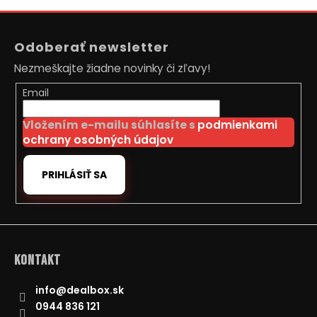
Z
á
Odoberať newsletter
p
Nezmeškajte žiadne novinky či zľavy!
ä
t
Email
i
Vložením e-mailu súhlasíte s
podmienkami
e
ochrany osobných údajov
PRIHLÁSIŤ SA
Kontakt
info
@
dealbox.sk
0944 836 121