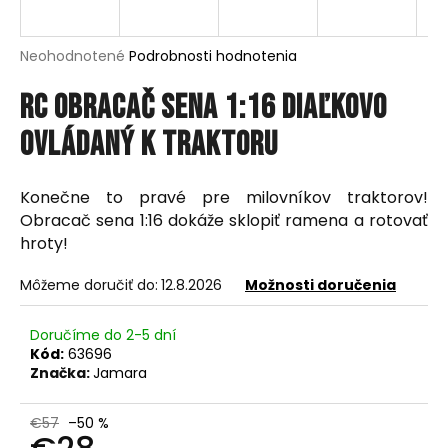
á
j
Priemerné
Neohodnotené
Podrobnosti hodnotenia
s
hodnotenie
produktu
RC obracač sena 1:16 diaľkovo
ť
je
?
0,0
ovládaný k traktoru
z
5
hviezdičiek.
Konečne to pravé pre milovníkov traktorov!
Obracač sena 1:16 dokáže sklopiť ramena a rotovať
HĽADAŤ
hroty!
Môžeme doručiť do:
12.8.2026
Možnosti doručenia
O
Doručíme do 2-5 dní
d
Kód:
63696
p
Značka:
Jamara
o
r
€57
–50 %
ú