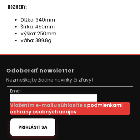
Rozmery:
Dlžka: 340mm
Šírka: 450mm
Výška: 250mm
Váha: 389.8g
Z
á
Odoberať newsletter
p
Nezmeškajte žiadne novinky či zľavy!
ä
t
Email
i
Vložením e-mailu súhlasíte s
podmienkami
e
ochrany osobných údajov
PRIHLÁSIŤ SA