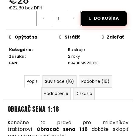
€28
č
a
€22,80 bez DPH
m
Jednotková
DO KOŠÍKA
cena:
e
Opýtať sa
Strážiť
Zdieľať
VODOTESNÉ
RC
AUTO
Kategória
:
Rc stroje
MZ-
Záruka
:
2 roky
SHARK
EAN
:
6948061923323
1/10
MODRÉ
€111
Popis
Súvisiace (16)
Podobné (16)
Pôvodne:
€135
Hodnotenie
Diskusia
Obracač sena 1:16
Konečne to pravé pre milovníkov
traktorov!
Obracač sena 1:16
dokáže sklopiť
ramená a rotovať hroty!