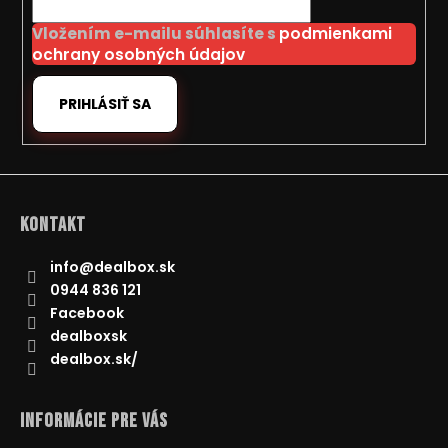
i
Vložením e-mailu súhlasíte s
podmienkami
e
ochrany osobných údajov
PRIHLÁSIŤ SA
Kontakt
info
@
dealbox.sk
0944 836 121
Facebook
dealboxsk
dealbox.sk/
Informácie pre Vás