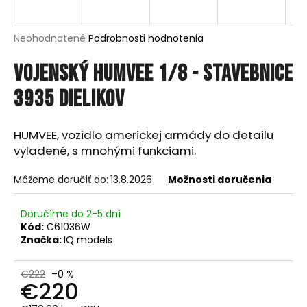
á
j
Priemerné
Neohodnotené
Podrobnosti hodnotenia
s
hodnotenie
produktu
Vojenský HUMVEE 1/8 - Stavebnice
ť
je
?
0,0
3935 dielikov
z
5
hviezdičiek.
HUMVEE, vozidlo americkej armády do detailu
vyladené, s mnohými funkciami.
HĽADAŤ
Môžeme doručiť do:
13.8.2026
Možnosti doručenia
Doručíme do 2-5 dní
O
Kód:
C61036W
d
Značka:
IQ models
p
o
€222
–0 %
r
€220
ú