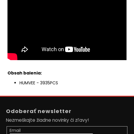
Obsah balenia:
HUMVEE - 3935PCS
Z
á
Odoberať newsletter
p
Nezmeškajte žiadne novinky či zľavy!
ä
t
Email