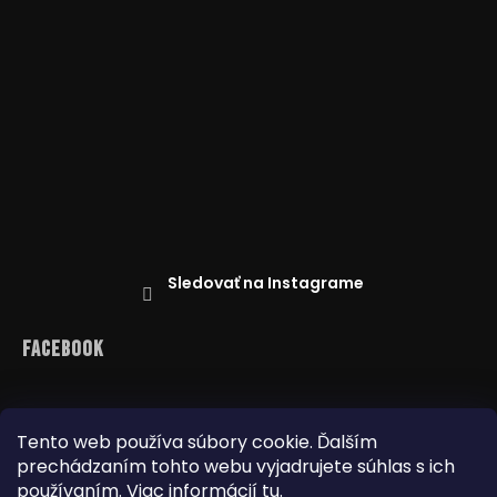
Sledovať na Instagrame
Facebook
Tento web používa súbory cookie. Ďalším
prechádzaním tohto webu vyjadrujete súhlas s ich
Reklamácie
Doprava a platba
Najnižšia cena na trhu
Obchodné podmienky
používaním. Viac informácií
tu
.