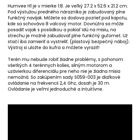
Humvee H1 je v mierke 1:8. Je veľký 27.2 x 52.6 x 21.2 cm.
Pod výstužou predného nárazníka je zabudovaný plne
funkčný navijak. Môžete sa doslova pozrieť pod kapotu,
kde sa schováva 8 valcový motor. Dovnútra sa môže
posadiť vojak s posádkou a pokiaľ idú na misiu, na
strechu je možné zabudovať plne funkčný guľomet. Už
stačí iba zamieriť a vystreliť. (plastový bezpečný náboj).
Výstroj si uložte do kufra a môžete vyraziť!
Terén mu nebude robiť žiadne problémy, s pohonom
všetkých 4 terénnych kolies, silným motorom a
uzávierkou diferenciálu pre neho nie je žiadna misia
nemožná. So zakúpením sady S059-003 je diaľkové
ovládanie na frekvencii 2,4 Ghz, dosah je 30 m.
Ovládanie je veľmi jednoduché a intuitívne.