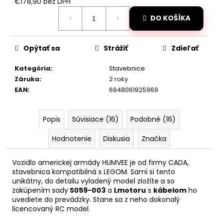
č
€178,90 bez DPH
Jednotková
a
DO KOŠÍKA
cena:
m
e
Opýtať sa
Strážiť
Zdieľať
DIAĽKOVO
Kategória
:
Stavebnice
OVLÁDANÝ
JCB
Záruka
:
2 roky
TRAKTOR
EAN
:
6948061925969
BAGER
1:20
RTR
2,4GHZ
Popis
Súvisiace (16)
Podobné (16)
€59
Hodnotenie
Diskusia
Značka
Pôvodne:
€66
Vozidlo americkej armády HUMVEE je od firmy CADA,
stavebnica kompatibilná s LEGOM. Sami si tento
unikátny, do detailu vyladený model zložíte a so
zakúpením sady
S059-003
a
Lmotoru
s
kábelom
ho
uvediete do prevádzky. Stane sa z neho dokonalý
licencovaný RC model.