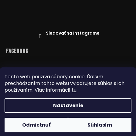
Sledovať na Instagrame
Facebook
Tento web používa súbory cookie. Ďalším
prechádzaním tohto webu vyjadrujete súhlas s ich
Reklamácie
Doprava a platba
Najnižšia cena na trhu
Obchodné podmienky
používaním. Viac informácií
tu
.
Nastavenie
Copyright 2026
www.dealbox.sk
. Všetky práva
Odmietnuť
Súhlasím
vyhradené.
Upraviť nastavenie cookies