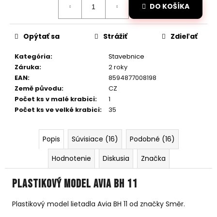
č
DO KOŠÍKA
cena:
a
m
e
Opýtať sa
Strážiť
Zdieľať
Kategória
:
Stavebnice
RC
Záruka
:
2 roky
DRIFTOVACIE
AUTO
EAN
:
8594877008198
HB-
Země původu
:
CZ
DRIFT
Počet ks v malé krabici
:
1
CAR
A05
Počet ks ve velké krabici
:
35
€26
Pôvodne:
Popis
Súvisiace (16)
Podobné (16)
€40
Hodnotenie
Diskusia
Značka
Plastikový model Avia BH 11
Plastikový model lietadla Avia BH 11 od značky Směr.