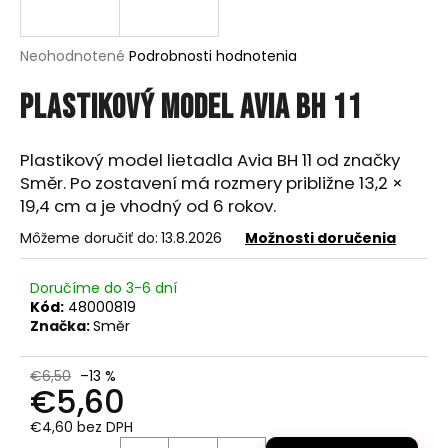
á
j
Priemerné
Neohodnotené
Podrobnosti hodnotenia
s
hodnotenie
produktu
Plastikový model Avia BH 11
ť
je
?
0,0
z
Plastikový model lietadla Avia BH 11 od značky
5
Směr. Po zostavení má rozmery približne 13,2 ×
hviezdičiek.
19,4 cm a je vhodný od 6 rokov.
HĽADAŤ
Môžeme doručiť do:
13.8.2026
Možnosti doručenia
Doručíme do 3-6 dní
Kód:
48000819
O
Značka:
Směr
d
p
€6,50
–13 %
o
€5,60
r
ú
€4,60 bez DPH
Jednotková