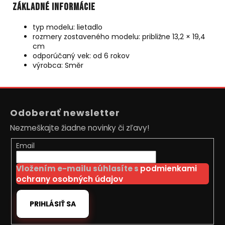
Základné informácie
typ modelu: lietadlo
rozmery zostaveného modelu: približne 13,2 × 19,4
cm
odporúčaný vek: od 6 rokov
výrobca: Směr
Z
á
Odoberať newsletter
p
Nezmeškajte žiadne novinky či zľavy!
ä
t
Email
i
Vložením e-mailu súhlasíte s
podmienkami
e
ochrany osobných údajov
PRIHLÁSIŤ SA