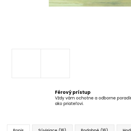
RC DRIFTOVACIE AUTO HB-DRIFT CAR
A01
€26
Pôvodne:
€30
Férový prístup
Vždy vám ochotne a odborne porad
ako priateľovi.
Popis
Súvisiace (16)
Podobné (16)
Hod