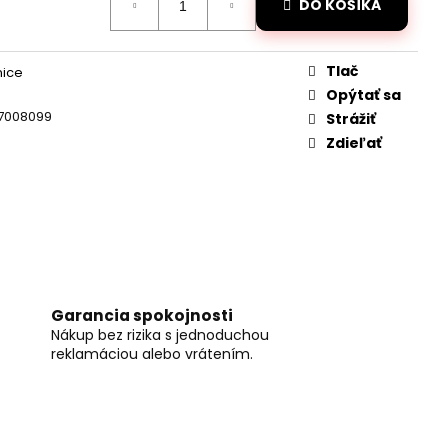
DANÝ JCB TRAKTOR
DO KOŠÍKA
2,4GHZ
Tlač
nice
Opýtať sa
7008099
Strážiť
Zdieľať
Garancia spokojnosti
Nákup bez rizika s jednoduchou
reklamáciou alebo vrátením.