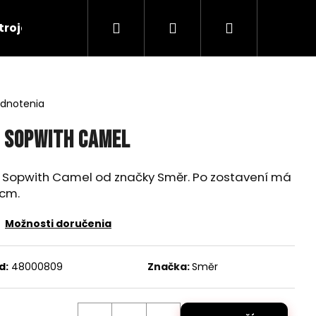
Hľadať
Prihlásenie
Nákupný
troje
RC Tanky
Lode
RC Roboty
košík
odnotenia
 Sopwith Camel
a Sopwith Camel od značky Směr. Po zostavení má
 cm.
Možnosti doručenia
d:
48000809
Značka:
Směr
Nasledujúce