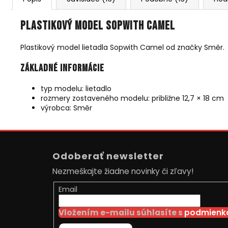
Plastikový model Sopwith Camel
Plastikový model lietadla Sopwith Camel od značky Směr.
Základné informácie
typ modelu: lietadlo
rozmery zostaveného modelu: približne 12,7 × 18 cm
výrobca: Směr
Z
á
Odoberať newsletter
p
Nezmeškajte žiadne novinky či zľavy!
ä
t
Email
i
Vložením e-mailu súhlasíte s
podmienka
e