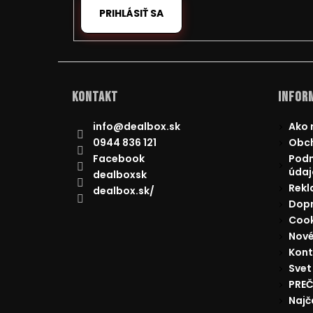
PRIHLÁSIŤ SA
Kontakt
Inform
info
@
dealbox.sk
Ako 
0944 836 121
Obc
Facebook
Podm
údaj
dealboxsk
Rekl
dealbox.sk/
Dopr
Cook
Nové
Kont
Svet
PREČ
Najč