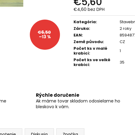
€5,60
RC DRIFTOVACIE AUTO HB-DRIFT CAR
DIAĽKOVO OVLÁ
A05
BAGER 1:20 RTR 
€4,60 bez DPH
€26
€59
Jednotková
Pôvodne:
€40
Pôvodne:
€66
cena:
Kategória
:
Staveb
Záruka
:
2 roky
€6,50
EAN
:
859487
–13 %
Země původu
:
CZ
Počet ks v malé
1
krabici
:
Počet ks ve velké
35
krabici
:
Rýchle doručenie
íme
Ak máme tovar skladom odosielame ho
bleskovo k vám.
notenie
Diskusia
Značka