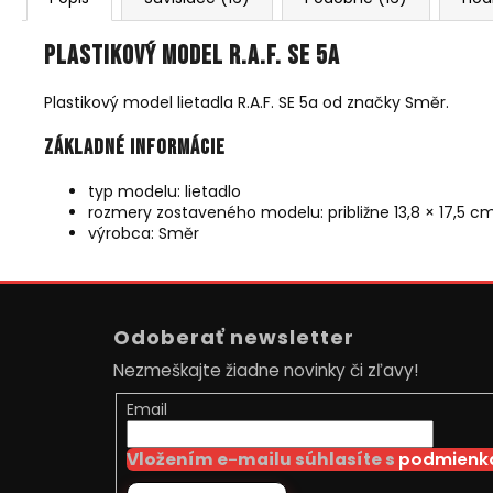
Plastikový model R.A.F. SE 5a
Plastikový model lietadla R.A.F. SE 5a od značky Směr.
Základné informácie
typ modelu: lietadlo
rozmery zostaveného modelu: približne 13,8 × 17,5 c
výrobca: Směr
Z
á
Odoberať newsletter
p
Nezmeškajte žiadne novinky či zľavy!
ä
t
Email
i
Vložením e-mailu súhlasíte s
podmienka
e