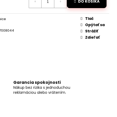
DANÝ JCB TRAKTOR
DO KOŠÍKA
2,4GHZ
Tlač
nice
Opýtať sa
7008044
Strážiť
Zdieľať
Garancia spokojnosti
Nákup bez rizika s jednoduchou
reklamáciou alebo vrátením.