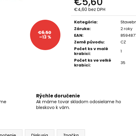
€5,60
RC DRIFTOVACIE AUTO HB-DRIFT CAR
DIAĽKOVO OVLÁ
A05
BAGER 1:20 RTR 
€4,60 bez DPH
€26
€59
Jednotková
Pôvodne:
€40
Pôvodne:
€66
cena:
Kategória
:
Staveb
Záruka
:
2 roky
€6,50
EAN
:
859487
–13 %
Země původu
:
CZ
Počet ks v malé
1
krabici
:
Počet ks ve velké
35
krabici
:
Rýchle doručenie
íme
Ak máme tovar skladom odosielame ho
bleskovo k vám.
notenie
Diskusia
Značka