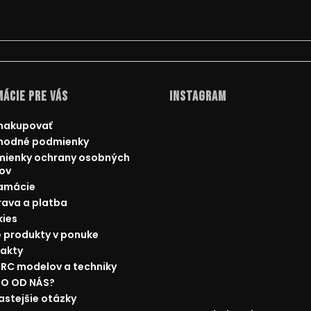
ácie pre Vás
Instagram
nakupovať
hodné podmienky
ienky ochrany osobných
ov
amácie
ava a platba
ies
 produkty v ponuke
akty
 RC modelov a techniky
O OD NÁS?
astejšie otázky