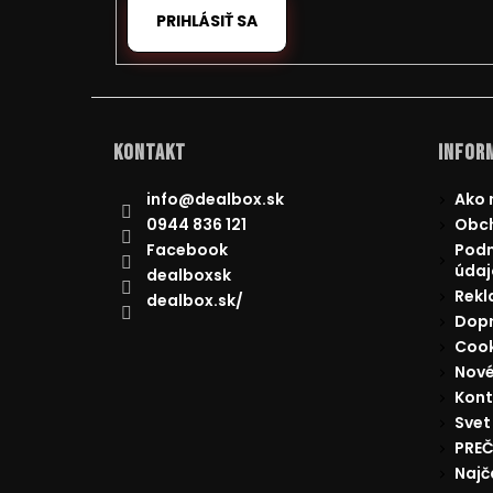
PRIHLÁSIŤ SA
Kontakt
Inform
info
@
dealbox.sk
Ako 
0944 836 121
Obc
Facebook
Podm
údaj
dealboxsk
Rekl
dealbox.sk/
Dopr
Cook
Nové
Kont
Svet
PREČ
Najč