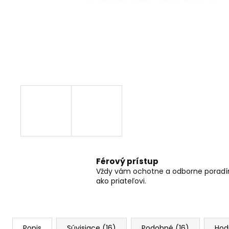
RC DRIFTOVACIE AUTO HB-DRIFT CAR
A01
€26
Pôvodne:
€30
Férový prístup
Vždy vám ochotne a odborne porad
ako priateľovi.
Popis
Súvisiace (16)
Podobné (16)
Hod