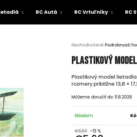
ietadlá
RC Autá
RC Vrtuľníky
RC S
Čo potrebujete nájsť?
Priemerné
Neohodnotené
Podrobnosti h
hodnotenie
produktu
HĽADAŤ
Plastikový model 
je
0,0
z
Plastikový model lietadla
5
rozmery približne 13,8 × 17
Odporúčame
hviezdičiek.
Môžeme doručiť do:
11.8.2026
Skladom
Kó
€6,50
–13 %