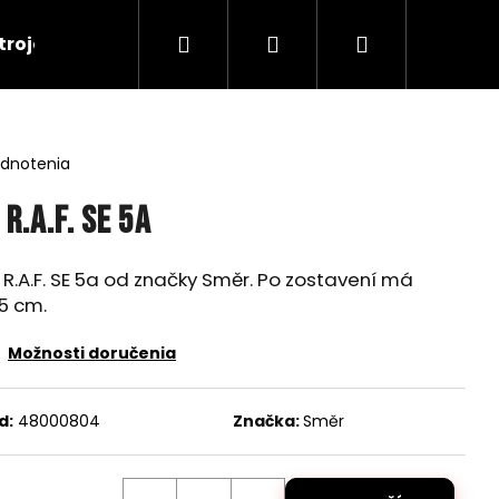
Hľadať
Prihlásenie
Nákupný
troje
RC Tanky
Lode
RC Roboty
košík
odnotenia
R.A.F. SE 5a
 R.A.F. SE 5a od značky Směr. Po zostavení má
,5 cm.
Možnosti doručenia
d:
48000804
Značka:
Směr
Nasledujúce