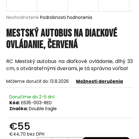
á
j
Priemerné
Neohodnotené
Podrobnosti hodnotenia
s
hodnotenie
produktu
Mestský autobus na diaľkové
ť
je
?
0,0
ovládanie, červená
z
5
hviezdičiek.
RC Mestský autobus na diaľkové ovládanie, dlhý 33
cm, s otvárateľnými dverami, je tá správna voľba!
HĽADAŤ
Môžeme doručiť do:
13.8.2026
Možnosti doručenia
Doručíme do 2-5 dní
O
Kód:
E635-003-RED
d
Značka:
Double Eagle
p
o
€55
r
ú
€44,70 bez DPH