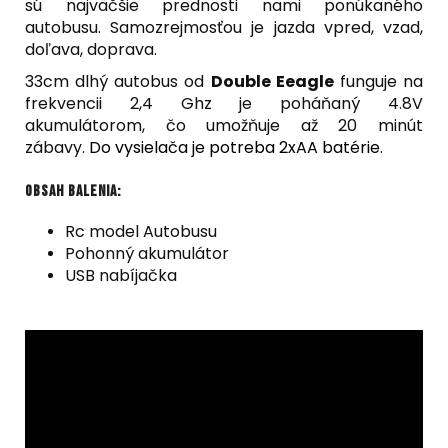
sú najväčšie prednosti nami ponúkaného
autobusu. Samozrejmosťou je jazda vpred, vzad,
doľava, doprava.
33cm dlhý autobus od
Double Eeagle
funguje na
frekvencii 2,4 Ghz je poháňaný 4.8V
akumulátorom, čo umožňuje až 20 minút
zábavy.
Do vysielača je potreba 2xAA batérie
.
Obsah balenia:
Rc model Autobusu
Pohonný akumulátor
USB nabíjačka