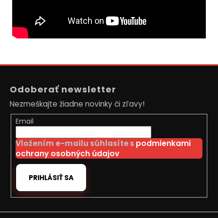
Z
á
Odoberať newsletter
p
Nezmeškajte žiadne novinky či zľavy!
ä
t
Email
i
Vložením e-mailu súhlasíte s
podmienkami
e
ochrany osobných údajov
PRIHLÁSIŤ SA