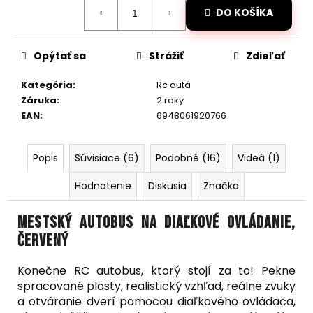
č
Jednotková
DO KOŠÍKA
cena:
a
m
e
Opýtať sa
Strážiť
Zdieľať
Kategória
:
Rc autá
RC
DRIFTOVACIE
Záruka
:
2 roky
AUTO
EAN
:
6948061920766
HB-
DRIFT
CAR
Popis
Súvisiace (6)
Podobné (16)
Videá (1)
A06
€26
Hodnotenie
Diskusia
Značka
Pôvodne:
€40
Mestský autobus na diaľkové ovládanie,
červený
Konečne RC autobus, ktorý stojí za to! Pekne
spracované plasty, realistický vzhľad, reálne zvuky
a otváranie dverí pomocou diaľkového ovládača,