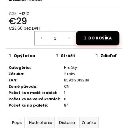
č
a
m
€33
–12 %
€29
e
€23,60 bez DPH
Jednotková
RC
DO KOŠÍKA
cena:
DRIFTOVACIE
AUTO
HB-
DRIFT
Opýtať sa
Strážiť
Zdieľať
CAR
A01
Kategória
:
Hračky
€26
Záruka
:
2 roky
Pôvodne:
EAN
:
8592190132118
€30
Země původu
:
CN
Počet ks v malé krabici
:
1
Počet ks ve velké krabici
:
6
Počet ks na paletě
:
84
Popis
Hodnotenie
Diskusia
Značka