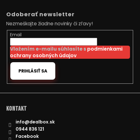
Z
á
Odoberať newsletter
p
Nezmeškajte žiadne novinky či zľavy!
ä
t
Email
i
Vložením e-mailu súhlasíte s
podmienkami
e
ochrany osobných údajov
PRIHLÁSIŤ SA
Kontakt
info
@
dealbox.sk
0944 836 121
Facebook