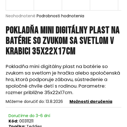
á
j
Priemerné
Neohodnotené
Podrobnosti hodnotenia
s
hodnotenie
produktu
Pokladňa mini digitálny plast na
ť
je
?
0,0
batérie so zvukom sa svetlom v
z
5
krabici 35x22x17cm
hviezdičiek.
HĽADAŤ
Pokladňa mini digitálny plast na batérie so
zvukom sa svetlom je hračka alebo spoločenská
hra, ktorá podporuje zábavu, sústredenie a
spoločné chvíle detí s rodinou. Parametre:
O
rozmer približne 35x22x17cm.
d
Môžeme doručiť do:
13.8.2026
Možnosti doručenia
p
o
r
Doručíme do 3-6 dní
ú
Kód:
00311211
Značka:
Teddies