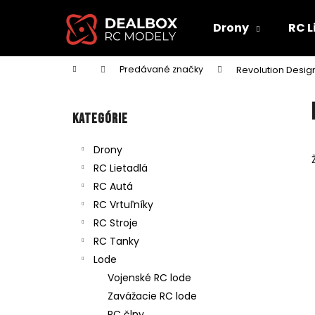
K
Prejsť
na
o
Drony
RC L
obsah
Späť
Späť
š
do
do
í
Domov
Predávané značky
Revolution Desig
obchodu
obchodu
k
B
o
Preskočiť
Kategórie
č
kategórie
n
Drony
ý
RC Lietadlá
p
RC Autá
a
RC Vrtuľníky
n
RC Stroje
e
RC Tanky
l
Lode
Vojenské RC lode
Zavážacie RC lode
RC člny