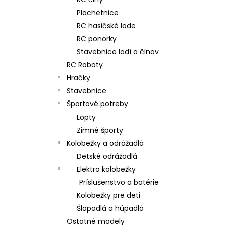
RC DRIFTOVACIE AUTO HB-DRIFT CAR
A01
Plachetnice
€26
RC hasičské lode
Pôvodne:
€30
RC ponorky
Stavebnice lodí a člnov
RC Roboty
Hračky
Stavebnice
Športové potreby
Lopty
Zimné športy
Kolobežky a odrážadlá
Detské odrážadlá
Elektro kolobežky
Príslušenstvo a batérie
Kolobežky pre deti
Šlapadlá a húpadlá
Ostatné modely