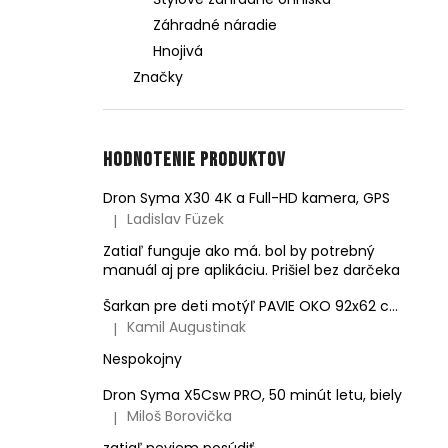
Záhradné náradie
Hnojivá
Značky
Hodnotenie produktov
Dron Syma X30 4K a Full-HD kamera, GPS
Ladislav Füzek
|
Hodnotenie produktu je 4 z 5 hviezdičiek.
Zatiaľ funguje ako má. bol by potrebný
manuál aj pre aplikáciu. Prišiel bez darčeka
Šarkan pre deti motýľ PAVIE OKO 92x62 cm
Kamil Augustinak
|
Hodnotenie produktu je 5 z 5 hviezdičiek.
Nespokojny
Dron Syma X5Csw PRO, 50 minút letu, biely
Miloš Borovička
|
Hodnotenie produktu je 5 z 5 hviezdičiek.