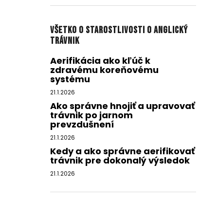
Všetko o starostlivosti o anglický
trávnik
Aerifikácia ako kľúč k
zdravému koreňovému
systému
21.1.2026
Ako správne hnojiť a upravovať
trávnik po jarnom
prevzdušnení
21.1.2026
Kedy a ako správne aerifikovať
trávnik pre dokonalý výsledok
21.1.2026