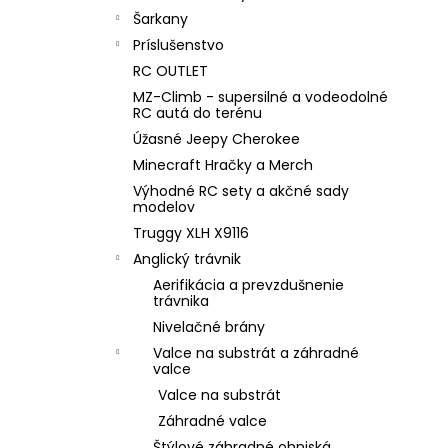
Šarkany
Príslušenstvo
RC OUTLET
MZ-Climb - supersilné a vodeodolné
RC autá do terénu
Úžasné Jeepy Cherokee
Minecraft Hračky a Merch
Výhodné RC sety a akčné sady
modelov
Truggy XLH X9116
Anglický trávnik
Aerifikácia a prevzdušnenie
trávnika
Nivelačné brány
Valce na substrát a záhradné
valce
Valce na substrát
Záhradné valce
Štýlové záhradné ohniská