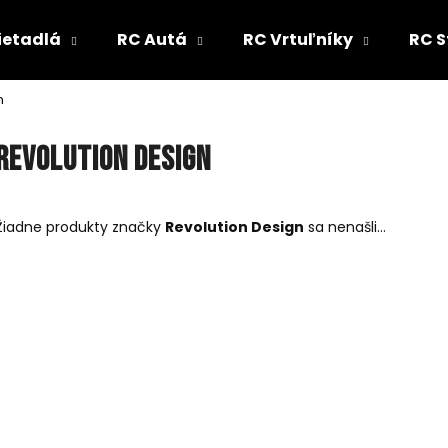
ietadlá
RC Autá
RC Vrtuľníky
RC S
n
Čo potrebujete nájsť?
Revolution Design
HĽADAŤ
Žiadne produkty značky
Revolution Design
sa nenašli...
Odporúčame