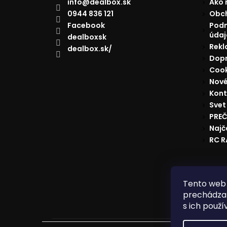
info
@
dealbox.sk
Ako 
0944 836 121
Obc
Facebook
Podm
údaj
dealboxsk
Rekl
dealbox.sk/
Dopr
Cook
Nové
Kont
Svet
PREČ
Najč
RC 
Reklam
Tento web 
prechádzan
s ich použí