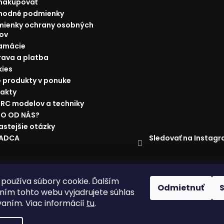
nakupovať
hodné podmienky
ienky ochrany osobných
ov
amácie
ava a platba
ies
 produkty v ponuke
akty
 RC modelov a techniky
O OD NÁS?
astejšie otázky
Sledovať na Instag
RADCA
ácie
Doprava a platba
Najnižšia cena na trhu
Obchodné p
používa súbory cookie. Ďalším
Odmietnuť
ím tohto webu vyjadrujete súhlas
vaním. Viac informácií
tu
.