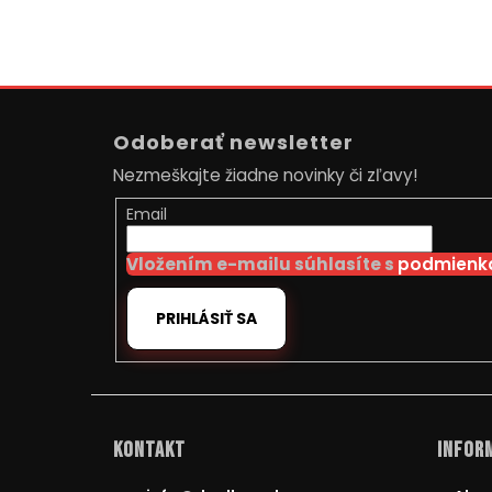
Z
á
Odoberať newsletter
p
Nezmeškajte žiadne novinky či zľavy!
ä
t
Email
i
Vložením e-mailu súhlasíte s
podmienka
e
PRIHLÁSIŤ SA
Kontakt
Inform