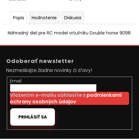
č
a
m
Popis
Hodnotenie
Diskusia
e
Náhradný diel pre RC model vrtuľníku Double horse 9098
RC
DRIFTOVACIE
Z
AUTO
HB-
á
DRIFT
Odoberať newsletter
p
CAR
Nezmeškajte žiadne novinky či zľavy!
A01
ä
€26
t
Email
Pôvodne:
i
€30
Vložením e-mailu súhlasíte s
podmienkami
e
ochrany osobných údajov
PRIHLÁSIŤ SA