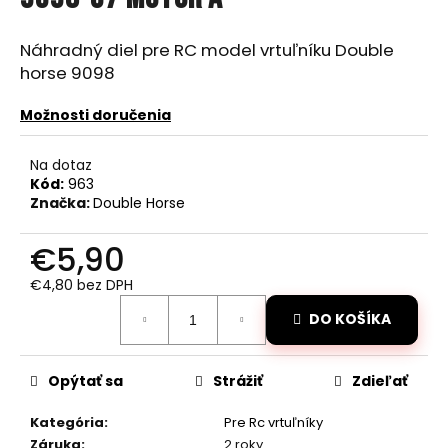
je
á
0,0
z
j
Náhradný diel pre RC model vrtuľníku Double
5
horse 9098
s
hviezdičiek.
ť
Možnosti doručenia
?
Na dotaz
Kód:
963
Značka:
Double Horse
HĽADAŤ
€5,90
€4,80 bez DPH
Jednotková
O
DO KOŠÍKA
cena:
d
p
Opýtať sa
Strážiť
Zdieľať
o
r
Kategória
:
Pre Rc vrtuľníky
ú
Záruka
:
2 roky