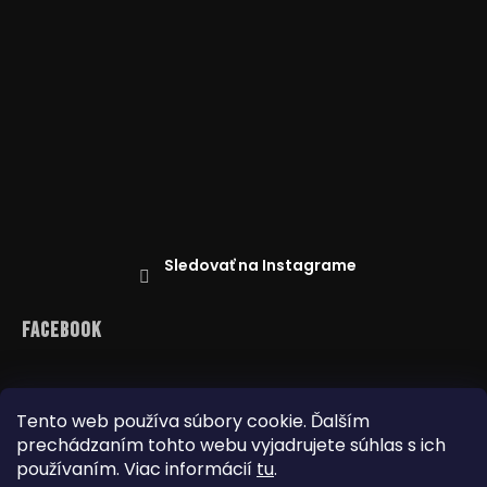
Sledovať na Instagrame
Facebook
Tento web používa súbory cookie. Ďalším
prechádzaním tohto webu vyjadrujete súhlas s ich
Reklamácie
Doprava a platba
Najnižšia cena na trhu
Obchodné podmienky
používaním. Viac informácií
tu
.