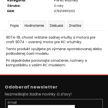
č
Kategória
:
Pre Rc vrtuľníky
a
Záruka
:
2 roky
m
EAN
:
0792139112012
e
Popis
Hodnotenie
Diskusia
Značka
LOPTIČKA
VRACAJÚCA
9074-18, chvost vrátane zadnej vrtuľky a motora pre
SA
craft 9074 - overený motor pre RC vrtuľníky.
GUMOVÁ
6CM
Tento produkt využijete pri výmene opotrebovanej alebo
€2,30
poškodenej časti modelu.
Pôvodne:
Pri objednávke porovnajte označenie, rozmery a
€2,80
kompatibilitu s vaším RC modelom.
Z
á
Odoberať newsletter
p
Nezmeškajte žiadne novinky či zľavy!
ä
t
Email