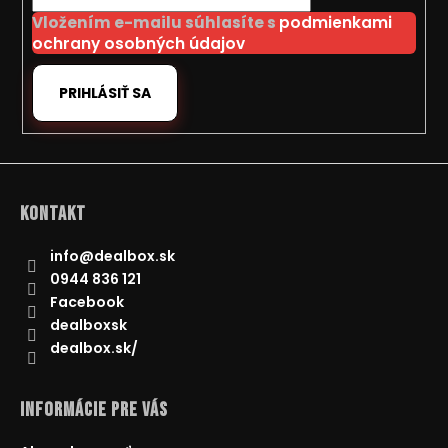
i
Vložením e-mailu súhlasíte s
podmienkami
e
ochrany osobných údajov
PRIHLÁSIŤ SA
Kontakt
info
@
dealbox.sk
0944 836 121
Facebook
dealboxsk
dealbox.sk/
Informácie pre Vás