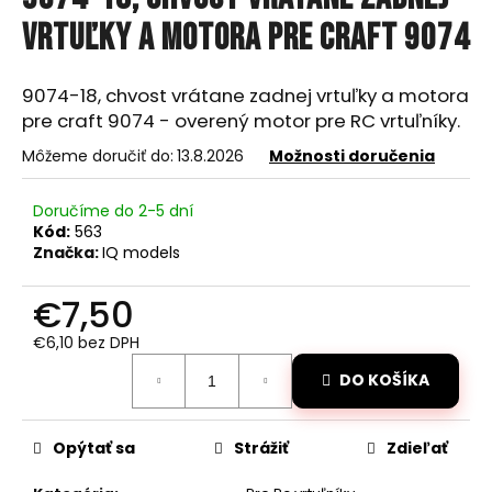
je
á
0,0
vrtuľky a motora pre craft 9074
z
j
5
s
hviezdičiek.
9074-18, chvost vrátane zadnej vrtuľky a motora
ť
pre craft 9074 - overený motor pre RC vrtuľníky.
?
Môžeme doručiť do:
13.8.2026
Možnosti doručenia
Doručíme do 2-5 dní
Kód:
563
Značka:
IQ models
HĽADAŤ
€7,50
€6,10 bez DPH
O
Jednotková
d
DO KOŠÍKA
cena:
p
o
r
Opýtať sa
Strážiť
Zdieľať
ú