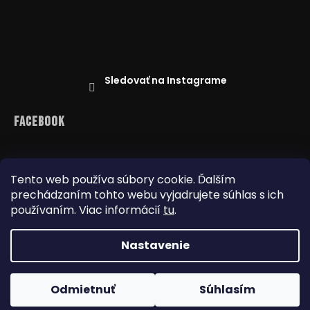
Sledovať na Instagrame
Facebook
Tento web používa súbory cookie. Ďalším
prechádzaním tohto webu vyjadrujete súhlas s ich
Reklamácie
Doprava a platba
Najnižšia cena na trhu
Obchodné podmienky
používaním. Viac informácií
tu
.
Nastavenie
Copyright 2026
www.dealbox.sk
. Všetky práva
Odmietnuť
Súhlasím
vyhradené.
Upraviť nastavenie cookies