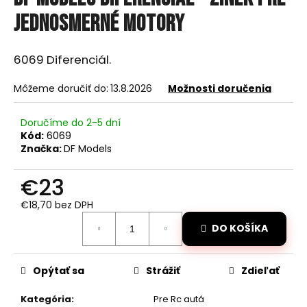
je
á
0,0
jednosmerné motory
z
j
5
s
hviezdičiek.
6069 Diferenciál.
ť
?
Môžeme doručiť do:
13.8.2026
Možnosti doručenia
Doručíme do 2-5 dní
Kód:
6069
Značka:
DF Models
HĽADAŤ
€23
€18,70 bez DPH
O
Jednotková
DO KOŠÍKA
cena:
d
p
o
Opýtať sa
Strážiť
Zdieľať
r
ú
Kategória
:
Pre Rc autá