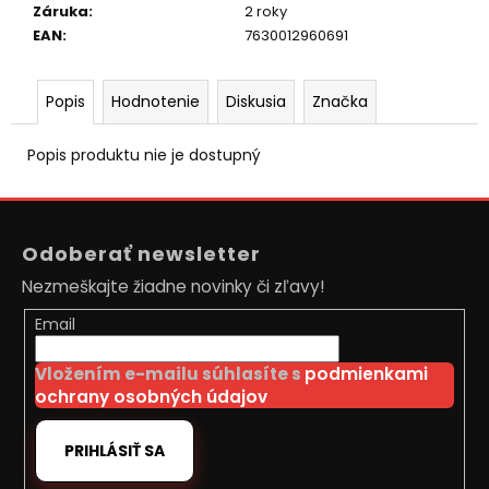
č
Záruka
:
2 roky
a
EAN
:
7630012960691
m
e
Popis
Hodnotenie
Diskusia
Značka
LOPTIČKA
VRACAJÚCA
Popis produktu nie je dostupný
SA
GUMOVÁ
Z
6CM
á
€2,30
Odoberať newsletter
Pôvodne:
p
€2,80
Nezmeškajte žiadne novinky či zľavy!
ä
t
Email
i
Vložením e-mailu súhlasíte s
podmienkami
e
ochrany osobných údajov
PRIHLÁSIŤ SA