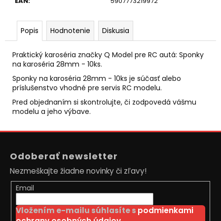
č
EAN
:
5907773219972
a
m
Popis
Hodnotenie
Diskusia
e
Praktický karoséria značky Q Model pre RC autá: Sponky
RC
na karoséria 28mm - 10ks.
DRIFTOVACIE
AUTO
Sponky na karoséria 28mm - 10ks je súčasť alebo
HB-
príslušenstvo vhodné pre servis RC modelu.
DRIFT
Pred objednaním si skontrolujte, či zodpovedá vášmu
CAR
modelu a jeho výbave.
A06
€26
Pôvodne:
Z
€40
á
Odoberať newsletter
p
Nezmeškajte žiadne novinky či zľavy!
ä
t
Email
i
Vložením e-mailu súhlasíte s
podmienkami
e
ochrany osobných údajov