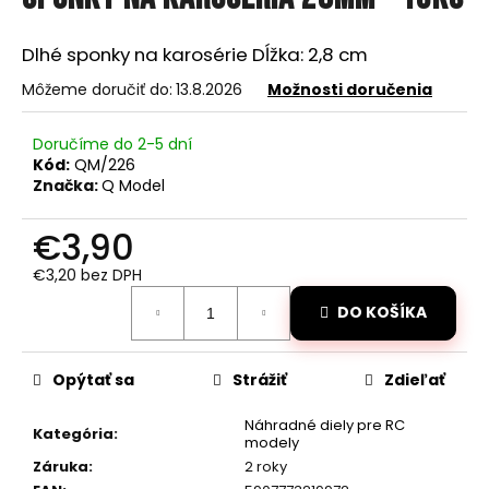
je
á
0,0
z
j
Dlhé sponky na karosérie Dĺžka: 2,8 cm
5
s
hviezdičiek.
Môžeme doručiť do:
13.8.2026
Možnosti doručenia
ť
?
Doručíme do 2-5 dní
Kód:
QM/226
Značka:
Q Model
€3,90
HĽADAŤ
€3,20 bez DPH
Jednotková
DO KOŠÍKA
cena:
O
d
Opýtať sa
Strážiť
Zdieľať
p
o
Náhradné diely pre RC
Kategória
:
r
modely
ú
Záruka
:
2 roky