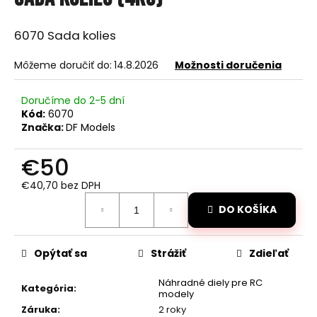
je
á
0,0
z
j
6070 Sada kolies
5
s
hviezdičiek.
Môžeme doručiť do:
14.8.2026
Možnosti doručenia
ť
?
Doručíme do 2-5 dní
Kód:
6070
Značka:
DF Models
€50
HĽADAŤ
€40,70 bez DPH
Jednotková
DO KOŠÍKA
cena:
O
d
Opýtať sa
Strážiť
Zdieľať
p
o
Náhradné diely pre RC
r
Kategória
:
modely
ú
Záruka
:
2 roky