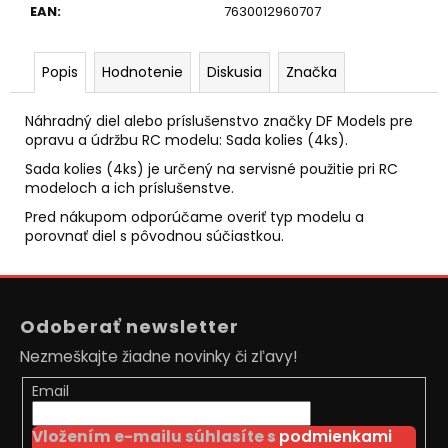
č
EAN
:
7630012960707
a
m
e
Popis
Hodnotenie
Diskusia
Značka
Náhradný diel alebo príslušenstvo značky DF Models pre
DIAĽKOVO
opravu a údržbu RC modelu: Sada kolies (4ks).
OVLÁDANÝ
JCB
Sada kolies (4ks) je určený na servisné použitie pri RC
TRAKTOR
modeloch a ich príslušenstve.
BAGER
1:20
Pred nákupom odporúčame overiť typ modelu a
RTR
porovnať diel s pôvodnou súčiastkou.
2,4GHZ
€59
Z
Pôvodne:
€66
á
Odoberať newsletter
p
Nezmeškajte žiadne novinky či zľavy!
ä
t
Email
i
Vložením e-mailu súhlasíte s
podmienkami
e