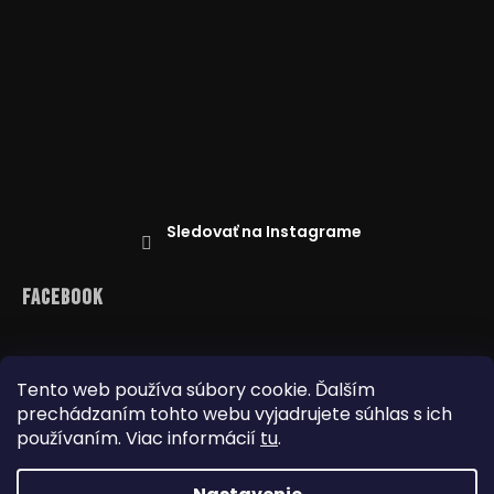
Sledovať na Instagrame
Facebook
Tento web používa súbory cookie. Ďalším
prechádzaním tohto webu vyjadrujete súhlas s ich
Reklamácie
Doprava a platba
Najnižšia cena na trhu
Obchodné podmienky
používaním. Viac informácií
tu
.