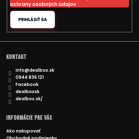
e
ochrany osobných údajov
PRIHLÁSIŤ SA
Kontakt
info
@
dealbox.sk
0944 836 121
Facebook
dealboxsk
dealbox.sk/
Informácie pre Vás
Ako nakupovať
Obchodné podmienky