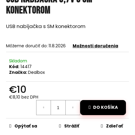
je
á
0,0
konektorom
z
j
5
s
hviezdičiek.
USB nabíjačka s SM konektorom
ť
?
Môžeme doručiť do:
11.8.2026
Možnosti doručenia
Skladom
Kód:
14417
HĽADAŤ
Značka:
Dealbox
€10
O
€8,10 bez DPH
d
Jednotková
DO KOŠÍKA
cena:
p
o
r
Opýtať sa
Strážiť
Zdieľať
ú