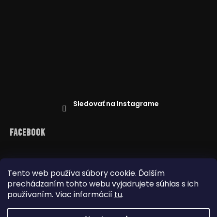
Sledovať na Instagrame
Facebook
Tento web používa súbory cookie. Ďalším
prechádzaním tohto webu vyjadrujete súhlas s ich
Reklamácie
Doprava a platba
Najnižšia cena na trhu
Obchodné podmienky
používaním. Viac informácií
tu
.