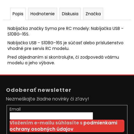
č
a
m
Popis
Hodnotenie
Diskusia
Značka
e
Nabíjačka značky Syma pre RC modely: Nabíjačka USB -
S108G-16S.
DIAĽKOVO
OVLÁDANÝ
Nabíjačka USB - S108G-16S je súčasť alebo príslušenstvo
JCB
vhodné pre servis RC modelu.
TRAKTOR
Pred objednaním si skontrolujte, či zodpovedá vášmu
BAGER
1:20
modelu a jeho výbave.
RTR
2,4GHZ
Z
€59
á
Pôvodne:
Odoberať newsletter
€66
p
Nezmeškajte žiadne novinky či zľavy!
ä
t
Email
i
Vložením e-mailu súhlasíte s
podmienkami
e
ochrany osobných údajov