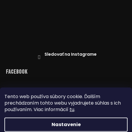
Sledovať na Instagrame
Facebook
Tento web používa súbory cookie. Ďalším
prechádzaním tohto webu vyjadrujete súhlas s ich
Reklamácie
Doprava a platba
Najnižšia cena na trhu
Obchodné podmienky
používaním. Viac informácií
tu
.
Nastavenie