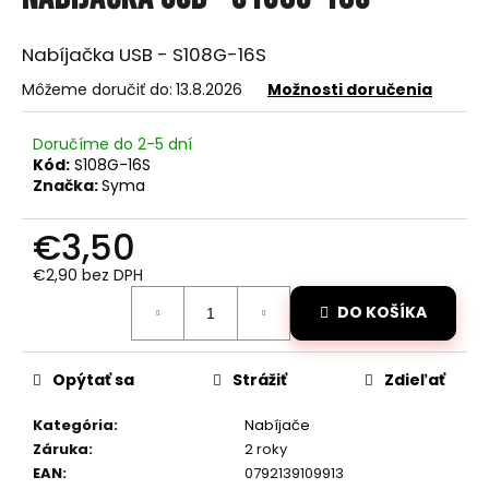
je
á
0,0
z
j
Nabíjačka USB - S108G-16S
5
s
hviezdičiek.
Môžeme doručiť do:
13.8.2026
Možnosti doručenia
ť
?
Doručíme do 2-5 dní
Kód:
S108G-16S
Značka:
Syma
€3,50
HĽADAŤ
€2,90 bez DPH
Jednotková
DO KOŠÍKA
cena:
O
d
Opýtať sa
Strážiť
Zdieľať
p
o
Kategória
:
Nabíjače
r
Záruka
:
2 roky
ú
EAN
:
0792139109913