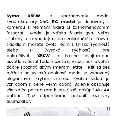
Syma X5SW
je upgradovaný model
kvadrokoptéry X5C.
RC model
je dodávaný s
kamerou s režimom videa či zaznamenávaním
fotografií. Model je vďaka 6-axis gyru veľmi
stabilný a je vhodný aj pre začiatočníka. Ľavým
tlačidlom môžete zvoliť režim L (nízka rýchlosť)
alebo H (vysoká rýchlosť) pre
pokročilých.
X5SW
je krásne dvojfarebne
osvetlený, lietať teda môžete aj v noci, tiež je veľmi
dobre spoznať, akým smerom letíte. Tešiť sa tiež
môžete na vysokú odolnosť, model je vybavený
elegantným krytím vrtuľou. Kvalita videa je
vzhľadom k cene veľmi dobrá. Balenie obsahuje
všetko čo potrebujete k letu. Stačí dokúpiť
4ks AA
batérie
. Tiež odporúčame prikúpiť rezervný
akumulátor.