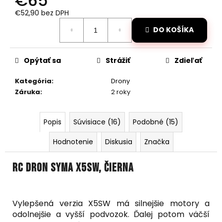
€65
č
a
€52,90 bez DPH
m
Jednotková
DO KOŠÍKA
cena:
e
Opýtať sa
Strážiť
Zdieľať
LOPTIČKA
VRACAJÚCA
SA
Kategória
:
Drony
GUMOVÁ
Záruka
:
2 roky
6CM
€2,30
Pôvodne:
Popis
Súvisiace (16)
Podobné (15)
€2,80
Hodnotenie
Diskusia
Značka
RC dron SYMA X5SW, čierna
Vylepšená verzia X5SW má silnejšie motory a
odolnejšie a vyšší podvozok. Ďalej potom väčší