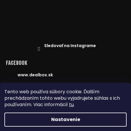
Sledovať na Instagrame
Facebook
www.dealbox.sk
Tento web používa súbory cookie. Ďalším
prechádzaním tohto webu vyjadrujete súhlas s ich
Reklamácie
Doprava a platba
používaním. Viac informácií
tu
.
Najnižšia cena na trhu
Obchodné podmienky
Nastavenie