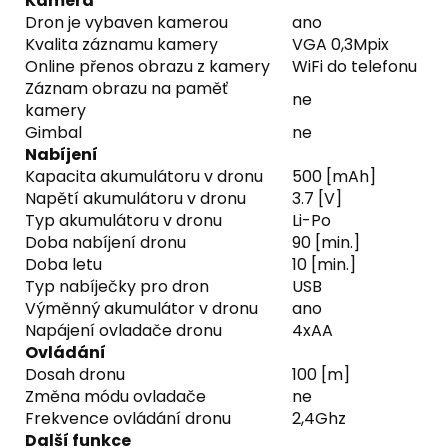
Kamera
Dron je vybaven kamerou
ano
Kvalita záznamu kamery
VGA 0,3Mpix
Online přenos obrazu z kamery
WiFi do telefonu
Záznam obrazu na paměť
ne
kamery
Gimbal
ne
Nabíjení
Kapacita akumulátoru v dronu
500 [mAh]
Napětí akumulátoru v dronu
3.7 [V]
Typ akumulátoru v dronu
Li-Po
Doba nabíjení dronu
90 [min.]
Doba letu
10 [min.]
Typ nabíječky pro dron
USB
Výměnný akumulátor v dronu
ano
Napájení ovladače dronu
4xAA
Ovládání
Dosah dronu
100 [m]
Změna módu ovladače
ne
Frekvence ovládání dronu
2,4Ghz
Další funkce