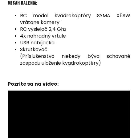
Obsah balenia:
RC model kvadrokoptéry SYMA X5SW
vrátane kamery
RC vysielač 2,4 Ghz
4x nahradný vrtule
USB nabíjačka
Skrutkovač
(Príslušenstvo niekedy býva schované
zospodu uloženie kvadrokoptéry)
Pozrite sa na video: