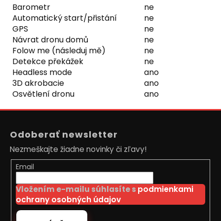
Barometr
ne
Automatický start/přistání
ne
GPS
ne
Návrat dronu domů
ne
Folow me (následuj mě)
ne
Detekce překážek
ne
Headless mode
ano
3D akrobacie
ano
Osvětlení dronu
ano
Z
á
Odoberať newsletter
p
Nezmeškajte žiadne novinky či zľavy!
ä
t
Email
i
Vložením e-mailu súhlasíte s
podmienkami
e
ochrany osobných údajov