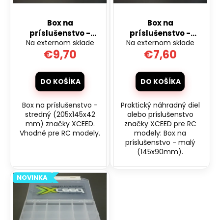
o
r
á
d
Box na
Box na
o
j
u
príslušenstvo -
príslušenstvo -
d
s
Na externom sklade
Na externom sklade
stredný
malý (145x90mm)
k
u
ť
€9,70
€7,60
(205x145x42 mm)
t
k
?
o
t
DO KOŠÍKA
DO KOŠÍKA
v
o
v
Box na príslušenstvo -
Praktický náhradný diel
HĽADAŤ
stredný (205x145x42
alebo príslušenstvo
mm) značky XCEED.
značky XCEED pre RC
Vhodné pre RC modely.
modely: Box na
príslušenstvo - malý
(145x90mm).
O
d
p
NOVINKA
o
r
ú