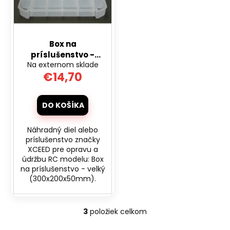
č
a
m
e
Box na
príslušenstvo -
LOPTIČKA
Na externom sklade
velký
VRACAJÚCA
€14,70
(300x200x50mm)
SA
GUMOVÁ
6CM
DO KOŠÍKA
€2,30
Pôvodne:
€2,80
Náhradný diel alebo
príslušenstvo značky
XCEED pre opravu a
údržbu RC modelu: Box
na príslušenstvo - velký
(300x200x50mm).
3
položiek celkom
O
v