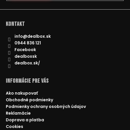
á
j
s
Kontakt
ť
?
info
@
dealbox.sk
0944 836 121
Facebook
dealboxsk
dealbox.sk/
HĽADAŤ
Informácie pre Vás
O
Ako nakupovať
d
Obchodné podmienky
p
Podmienky ochrany osobných údajov
o
Reklamácie
r
Doprava a platba
ú
Cookies