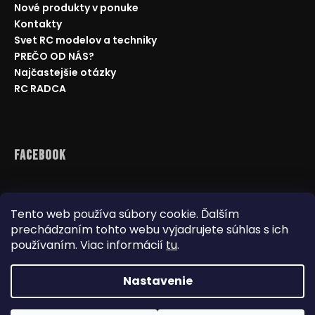
č
Nové produkty v ponuke
a
Kontakty
m
Svet RC modelov a techniky
e
PREČO OD NÁS?
Najčastejšie otázky
DIAĽKOVO
RC RADCA
OVLÁDANÝ
JCB
TRAKTOR
BAGER
1:20
Facebook
RTR
2,4GHZ
€59
Pôvodne:
Tento web používa súbory cookie. Ďalším
€66
prechádzaním tohto webu vyjadrujete súhlas s ich
Reklamácie
Doprava a platba
používaním. Viac informácií
tu
.
Najnižšia cena na trhu
Obchodné podmienky
Nastavenie
Na pár kliknutí vám odporučím
vhodný model.
Copyright 2026
www.dealbox.sk
. Všetky práva