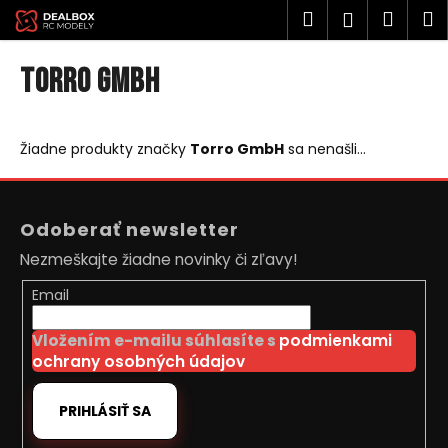
K
Prejsť
Hľadať
Náku
M
Prihlásen
na
o
obsah
Späť
Späť
košík
š
Torro GmbH
í
Č
k
o
Žiadne produkty značky
Torro GmbH
sa nenašli...
p
o
Z
t
á
Odoberať newsletter
r
p
Nezmeškajte žiadne novinky či zľavy!
e
ä
b
t
Email
u
i
j
Vložením e-mailu súhlasíte s
podmienkami
e
ochrany osobných údajov
e
t
PRIHLÁSIŤ SA
e
n