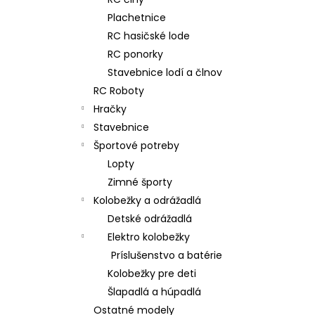
RC DRIFTOVACIE AUTO HB-DRIFT CAR
A01
Plachetnice
€26
RC hasičské lode
Pôvodne:
€30
RC ponorky
Stavebnice lodí a člnov
RC Roboty
Hračky
Stavebnice
Športové potreby
Lopty
Zimné športy
Kolobežky a odrážadlá
Detské odrážadlá
Elektro kolobežky
Príslušenstvo a batérie
Kolobežky pre deti
Šlapadlá a húpadlá
Ostatné modely