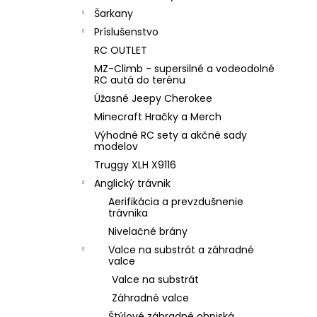
Šarkany
Príslušenstvo
RC OUTLET
MZ-Climb - supersilné a vodeodolné
RC autá do terénu
Úžasné Jeepy Cherokee
Minecraft Hračky a Merch
Výhodné RC sety a akčné sady
modelov
Truggy XLH X9116
Anglický trávnik
Aerifikácia a prevzdušnenie
trávnika
Nivelačné brány
Valce na substrát a záhradné
valce
Valce na substrát
Záhradné valce
Štýlové záhradné ohniská