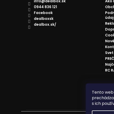
info
@
dealbox.sk
Ako 
0944 836 121
Obc
Facebook
Podm
údaj
dealboxsk
Rekl
dealbox.sk/
Dopr
Cook
Nové
Kont
Svet
PREČ
Najč
RC 
Reklam
Tento web 
prechádzan
s ich použí