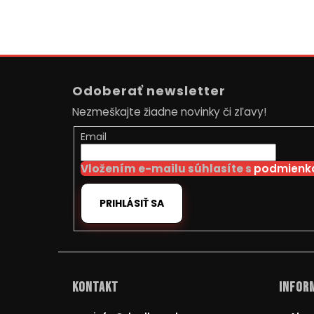
Z
á
Odoberať newsletter
p
Nezmeškajte žiadne novinky či zľavy!
ä
t
Email
i
Vložením e-mailu súhlasíte s
podmienka
e
PRIHLÁSIŤ SA
Kontakt
Inform