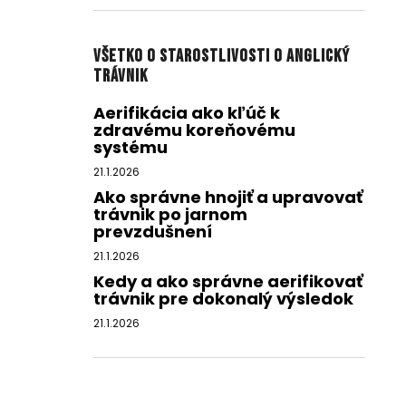
Všetko o starostlivosti o anglický
trávnik
Aerifikácia ako kľúč k
zdravému koreňovému
systému
21.1.2026
Ako správne hnojiť a upravovať
trávnik po jarnom
prevzdušnení
21.1.2026
Kedy a ako správne aerifikovať
trávnik pre dokonalý výsledok
21.1.2026