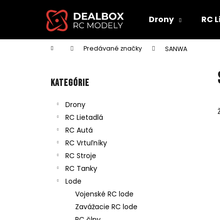
K
Prejsť
na
o
Drony
RC L
obsah
Späť
Späť
š
do
do
í
Domov
Predávané značky
SANWA
obchodu
obchodu
k
B
o
Preskočiť
Kategórie
č
kategórie
n
Drony
ý
RC Lietadlá
p
RC Autá
a
RC Vrtuľníky
n
RC Stroje
e
RC Tanky
l
Lode
Vojenské RC lode
Zavážacie RC lode
RC člny