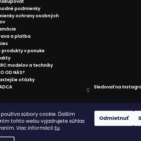
nakupovať
hodné podmienky
ienky ochrany osobných
ov
amácie
ava a platba
ies
 produkty v ponuke
akty
 RC modelov a techniky
O OD NÁS?
astejšie otázky
Sledovať na Instag
RADCA
ácie
Doprava a platba
Najnižšia cena na trhu
Obchodné p
používa súbory cookie. Ďalším
Odmietnuť
ím tohto webu vyjadrujete súhlas
vaním. Viac informácií
tu
.