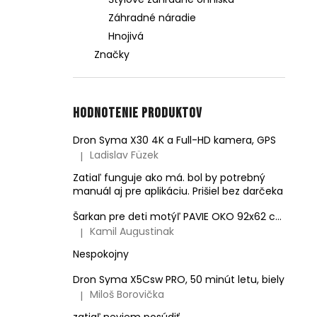
Záhradné náradie
Hnojivá
Značky
Hodnotenie produktov
Dron Syma X30 4K a Full-HD kamera, GPS
Ladislav Füzek
|
Hodnotenie produktu je 4 z 5 hviezdičiek.
Zatiaľ funguje ako má. bol by potrebný
manuál aj pre aplikáciu. Prišiel bez darčeka
Šarkan pre deti motýľ PAVIE OKO 92x62 cm
Kamil Augustinak
|
Hodnotenie produktu je 5 z 5 hviezdičiek.
Nespokojny
Dron Syma X5Csw PRO, 50 minút letu, biely
Miloš Borovička
|
Hodnotenie produktu je 5 z 5 hviezdičiek.