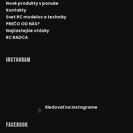
č
Nové produkty v ponuke
a
Kontakty
m
Svet RC modelov a techniky
e
PREČO OD NÁS?
Najčastejšie otázky
VODOTESNÉ
RC RADCA
RC
AUTO
MZ-
SHARK
Instagram
1/10
MODRÉ
€111
Pôvodne:
€135
Sledovať na Instagrame
Facebook