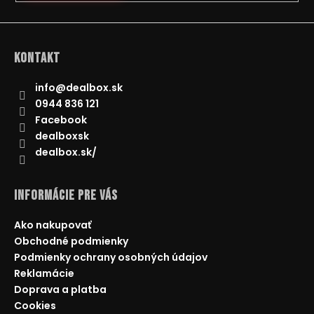
á
j
s
Kontakt
ť
?
info
@
dealbox.sk
0944 836 121
Facebook
dealboxsk
dealbox.sk/
HĽADAŤ
Informácie pre Vás
O
Ako nakupovať
d
Obchodné podmienky
p
Podmienky ochrany osobných údajov
o
Reklamácie
r
Doprava a platba
ú
Cookies