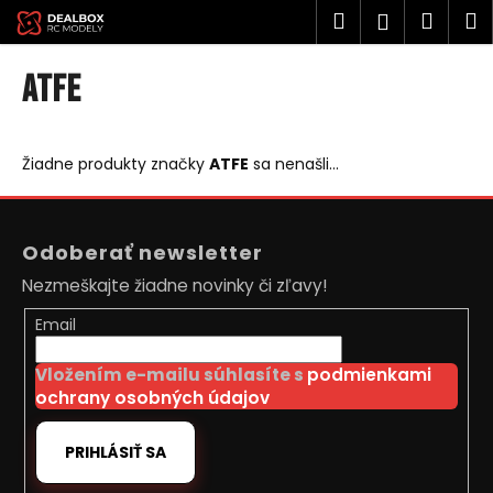
K
Prejsť
Hľadať
Náku
M
Prihlásen
na
o
obsah
Späť
Späť
košík
š
ATFE
í
Č
k
o
Žiadne produkty značky
ATFE
sa nenašli...
p
o
Z
t
á
Odoberať newsletter
r
p
Nezmeškajte žiadne novinky či zľavy!
e
ä
b
t
Email
u
i
j
Vložením e-mailu súhlasíte s
podmienkami
e
ochrany osobných údajov
e
t
PRIHLÁSIŤ SA
e
n