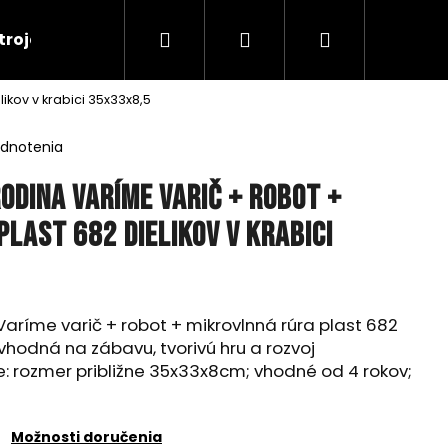
Hľadať
Prihlásenie
Nákupný
troje
RC Tanky
Lode
RC Roboty
ikov v krabici 35x33x8,5
košík
odnotenia
odina Varíme varič + robot +
last 682 dielikov v krabici
aríme varič + robot + mikrovlnná rúra plast 682
 vhodná na zábavu, tvorivú hru a rozvoj
e: rozmer približne 35x33x8cm; vhodné od 4 rokov;
Nasledujúce
Možnosti doručenia