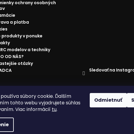
ienky ochrany osobných
ov
amácie
ava a platba
ies
 produkty v ponuke
akty
 RC modelov a techniky
O OD NÁS?
astejšie otázky
Sledovať na Instag
RADCA
ácie
Doprava a platba
Najnižšia cena na trhu
Obchodné p
používa súbory cookie. Ďalším
Odmietnuť
ím tohto webu vyjadrujete súhlas
vaním. Viac informácií
tu
.
nie
vyhradené.
Upraviť nastavenie cookies