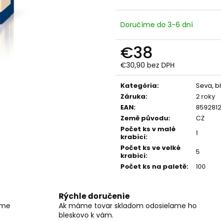
RC DRIFTOVACIE AUTO HB-DRIFT CAR
DIAĽKOVO OVLÁ
A05
BAGER 1:20 RTR 
€26
€59
Doručíme do 3-6 dní
Pôvodne:
€40
Pôvodne:
€66
€38
€30,90 bez DPH
Jednotková
cena:
Kategória
:
Seva, b
Záruka
:
2 roky
EAN
:
859281
Země původu
:
CZ
Počet ks v malé
1
krabici
:
Počet ks ve velké
5
krabici
:
Počet ks na paletě
:
100
Rýchle doručenie
íme
Ak máme tovar skladom odosielame ho
bleskovo k vám.