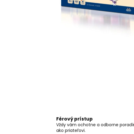
RC DRIFTOVACIE AUTO HB-DRIFT CAR
A01
€26
Pôvodne:
€30
Férový prístup
Vždy vám ochotne a odborne porad
ako priateľovi.