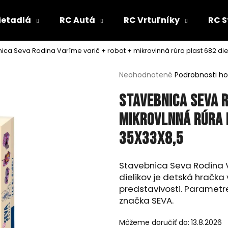
ietadlá
RC Autá
RC Vrtuľníky
RC S
ica Seva Rodina Varíme varič + robot + mikrovlnná rúra plast 682 diel
Čo potrebujete nájsť?
Priemerné
Neohodnotené
Podrobnosti h
hodnotenie
produktu
HĽADAŤ
Stavebnica Seva R
je
0,0
mikrovlnná rúra p
z
5
35x33x8,5
Odporúčame
hviezdičiek.
Stavebnica Seva Rodina V
dielikov je detská hračka
predstavivosti. Parametr
značka SEVA.
Môžeme doručiť do:
13.8.2026