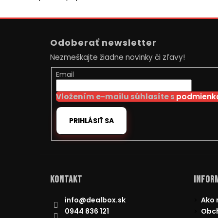
Z
á
Odoberať newsletter
p
Nezmeškajte žiadne novinky či zľavy!
ä
t
Email
i
Vložením e-mailu súhlasíte s
podmienka
e
PRIHLÁSIŤ SA
Kontakt
Inform
info
@
dealbox.sk
Ako 
0944 836 121
Obc