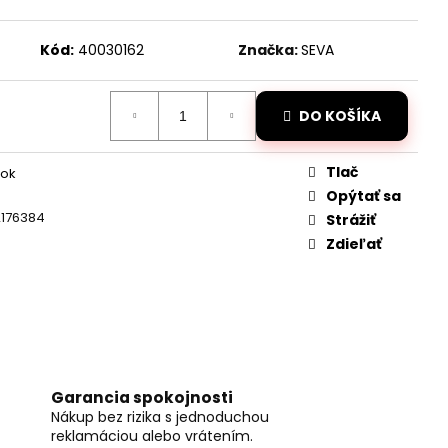
DANÝ JCB TRAKTOR
2,4GHZ
Kód:
40030162
Značka:
SEVA
DO KOŠÍKA
Tlač
lok
Opýtať sa
2176384
Strážiť
Zdieľať
Garancia spokojnosti
Nákup bez rizika s jednoduchou
reklamáciou alebo vrátením.