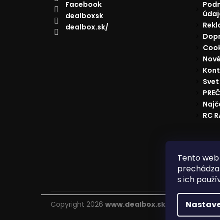
Facebook
Podm
údaj
dealboxsk
Rekl
dealbox.sk/
Dopr
Cook
Nové
Kont
Svet
PREČ
Najč
RC 
Reklam
Tento web 
prechádzan
s ich použí
Nastave
Copyright 2026
www.dealbox.sk
. Všetky práva 