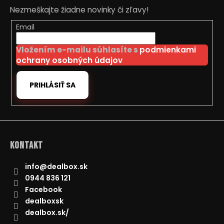
p
Nezmeškajte žiadne novinky či zľavy!
ä
t
Email
i
Vložením e-mailu súhlasíte s
podmienkami
e
ochrany osobných údajov
PRIHLÁSIŤ SA
Kontakt
info
@
dealbox.sk
0944 836 121
Facebook
dealboxsk
dealbox.sk/