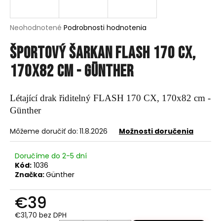
á
j
Priemerné
Neohodnotené
Podrobnosti hodnotenia
s
hodnotenie
produktu
Športový šarkan FLASH 170 CX,
ť
je
?
0,0
170x82 cm - Günther
z
5
hviezdičiek.
Létající drak řiditelný FLASH 170 CX, 170x82 cm -
Günther
HĽADAŤ
Môžeme doručiť do:
11.8.2026
Možnosti doručenia
O
Doručíme do 2-5 dní
Kód:
1036
d
Značka:
Günther
p
o
€39
r
ú
€31,70 bez DPH