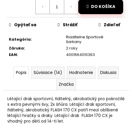
č
Jednotková
a
DO KOŠÍKA
cena:
m
e
Opýtať sa
Strážiť
Zdieľať
RC
Riaditelne športové
Kategória
:
DRIFTOVACIE
šarkany
AUTO
Záruka
:
2 roky
HB-
EAN
:
4001664010363
DRIFT
CAR
A01
Popis
Súvisiace (14)
Hodnotenie
Diskusia
€26
Pôvodne:
Značka
€30
Létající drak sportovní, řiditelný, akrobatický pro pokročilé
s extra pevnými švy, 2x šňůra. Létající drak sportovní,
řiditelný, akrobatický FLASH 170 CX patří mezi oblíbené
létající hračky a draky. Létající drak FLASH 170 CX je
vhodný pro děti od 14-ti let.