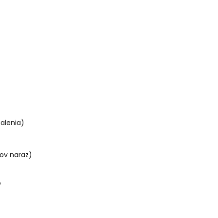
balenia)
ov naraz)
o