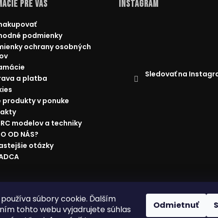
ácie pre Vás
Instagram
nakupovať
hodné podmienky
ienky ochrany osobných
ov
amácie
Sledovať na Instag
ava a platba
ies
 produkty v ponuke
akty
 RC modelov a techniky
O OD NÁS?
astejšie otázky
RADCA
ácie
Doprava a platba
Najnižšia cena na trhu
Obchodné p
používa súbory cookie. Ďalším
Odmietnuť
ím tohto webu vyjadrujete súhlas