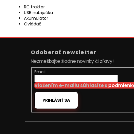
RC traktor
USB nabíjačka
Akumulátor
Ovládač
Z
á
Odoberať newsletter
p
Nezmeškajte žiadne novinky či zľavy!
ä
t
Email
i
Vložením e-mailu súhlasíte s
podmienka
e
PRIHLÁSIŤ SA