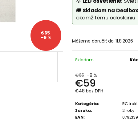
💡
LED osvetlenie:
Sviet
RC DRIFTOVACIE AUTO HB-DRIFT CAR
DIAĽKOVO OVLÁ
A05
BAGER 1:20 RTR 
🚚
Skladom na Dealbox
€26
€59
okamžitému odoslaniu
Pôvodne:
€40
Pôvodne:
€66
€65
–9 %
Môžeme doručiť do:
11.8.2026
Skladom
Kód
€65
–9 %
€59
€48 bez DPH
Jednotková
cena:
Kategória
:
RC trak
Záruka
:
2 roky
EAN
:
079213