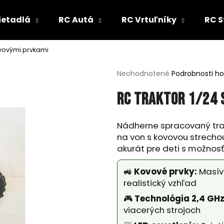
ietadlá
RC Autá
RC Vrtuľníky
RC S
ovovými prvkami
Čo potrebujete nájsť?
Priemerné
Neohodnotené
Podrobnosti h
hodnotenie
produktu
HĽADAŤ
RC TRAKTOR 1/24 
je
0,0
z
Nádherne spracovaný tra
5
na von s kovovou strechou
Odporúčame
hviezdičiek.
akurát pre deti s možnos
🚜
Kovové prvky:
Masívn
realistický vzhľad
🎮
Technológia 2,4 GHz
viacerých strojoch