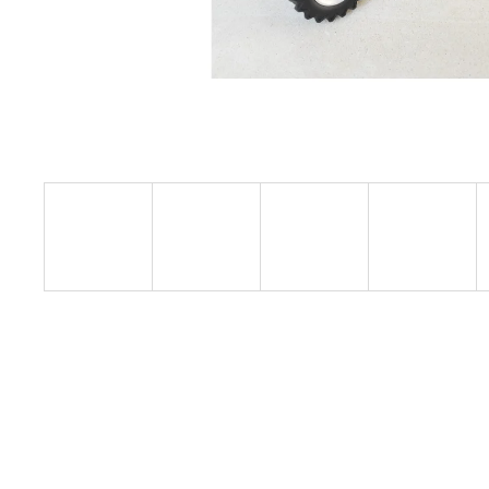
RC DRIFTOVACIE AUTO HB-DRIFT CAR
A01
€26
Pôvodne:
€30