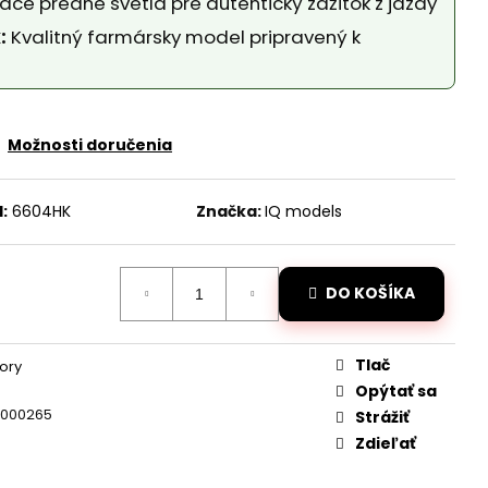
iace predné svetlá pre autentický zážitok z jazdy
DANÝ JCB TRAKTOR
2,4GHZ
:
Kvalitný farmársky model pripravený k
Možnosti doručenia
:
6604HK
Značka:
IQ models
DO KOŠÍKA
Tlač
tory
Opýtať sa
9000265
Strážiť
Zdieľať