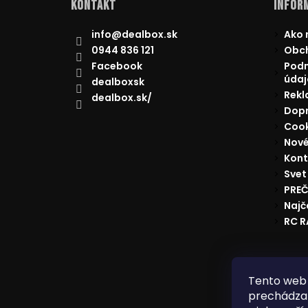
Kontakt
Inform
info
@
dealbox.sk
Ako 
0944 836 121
Obc
Facebook
Podm
údaj
dealboxsk
Rekl
dealbox.sk/
Dopr
Cook
Nové
Kont
Svet
PREČ
Najč
RC 
Reklam
Tento web 
prechádzan