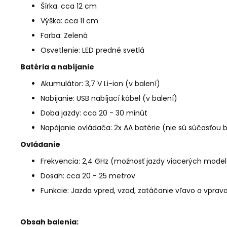
Šírka: cca 12 cm
Výška: cca 11 cm
Farba: Zelená
Osvetlenie: LED predné svetlá
Batéria a nabíjanie
Akumulátor: 3,7 V Li-ion (v balení)
Nabíjanie: USB nabíjací kábel (v balení)
Doba jazdy: cca 20 - 30 minút
Napájanie ovládača: 2x AA batérie (nie sú súčasťou 
Ovládanie
Frekvencia: 2,4 GHz (možnosť jazdy viacerých model
Dosah: cca 20 - 25 metrov
Funkcie: Jazda vpred, vzad, zatáčanie vľavo a vprav
Obsah balenia: