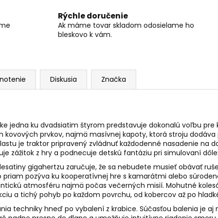
Rýchle doručenie
íme
Ak máme tovar skladom odosielame ho
bleskovo k vám.
notenie
Diskusia
Značka
e jedna ku dvadsiatim štyrom predstavuje dokonalú voľbu pre ka
h kovových prvkov, najmä masívnej kapoty, ktorá stroju dodáva p
stu je traktor pripravený zvládnuť každodenné nasadenie na dom
uje zážitok z hry a podnecuje detskú fantáziu pri simulovaní dôl
desatiny gigahertzu zaručuje, že sa nebudete musieť obávať ruše
o priam pozýva ku kooperatívnej hre s kamarátmi alebo súroden
 autentickú atmosféru najmä počas večerných misií. Mohutné k
iu a tichý pohyb po každom povrchu, od kobercov až po hladké
ania techniky hneď po vybalení z krabice. Súčasťou balenia je a