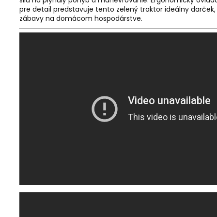
silu na plynulý pohyb a manévrovanie. Ergonomický ovlád
pre detail predstavuje tento zelený traktor ideálny darč
zábavy na domácom hospodárstve.