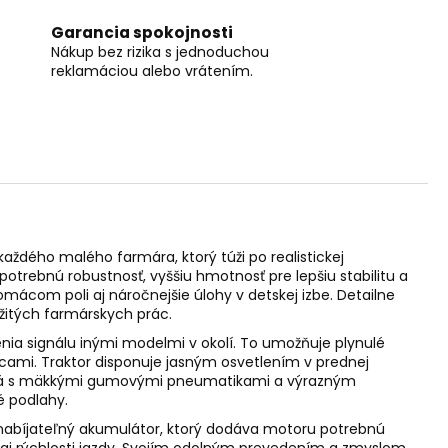
Garancia spokojnosti
Nákup bez rizika s jednoduchou
reklamáciou alebo vrátením.
ždého malého farmára, ktorý túži po realistickej
otrebnú robustnosť, vyššiu hmotnosť pre lepšiu stabilitu a
ácom poli aj náročnejšie úlohy v detskej izbe. Detailne
ežitých farmárskych prác.
nia signálu inými modelmi v okolí. To umožňuje plynulé
cami. Traktor disponuje jasným osvetlením v prednej
olesá s mäkkými gumovými pneumatikami a výrazným
 podlahy.
j nabíjateľný akumulátor, ktorý dodáva motoru potrebnú