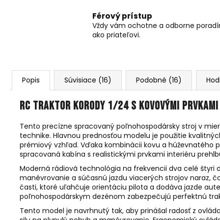
Férový prístup
Vždy vám ochotne a odborne porad
ako priateľovi.
Popis
Súvisiace (16)
Podobné (16)
Hod
RC TRAKTOR KORODY 1/24 s kovovými prvkami
Tento precízne spracovaný poľnohospodársky stroj v mierk
technike. Hlavnou prednosťou modelu je použitie kvalitnýc
prémiový vzhľad. Vďaka kombinácii kovu a húževnatého pla
spracovaná kabína s realistickými prvkami interiéru prehlb
Moderná rádiová technológia na frekvencii dva celé štyri 
manévrovanie a súčasnú jazdu viacerých strojov naraz, č
časti, ktoré uľahčuje orientáciu pilota a dodáva jazde
poľnohospodárskym dezénom zabezpečujú perfektnú trakc
Tento model je navrhnutý tak, aby prinášal radosť z ovlád