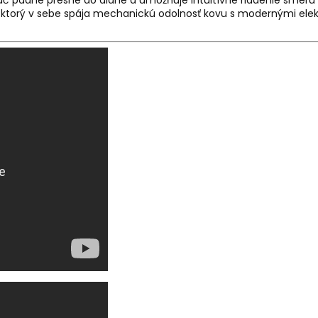
ač padne presne do dlane a umožňuje intuitívne riadenie smeru
ek, ktorý v sebe spája mechanickú odolnosť kovu s modernými el