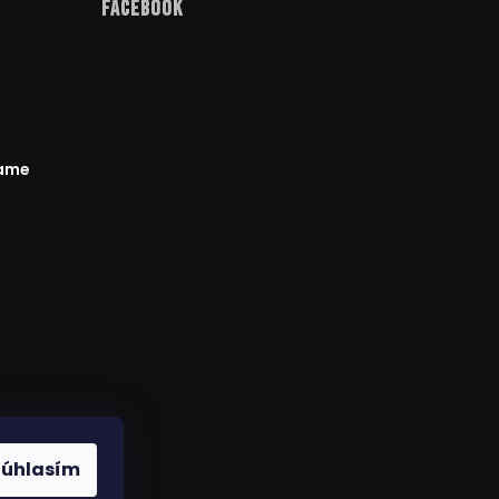
Facebook
rame
odmienky
Súhlasím