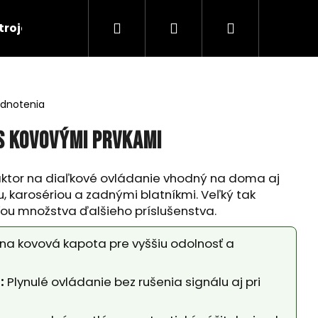
Hľadať
Prihlásenie
Nákupný
troje
RC Tanky
Lode
RC Roboty
košík
odnotenia
s kovovými prvkami
ktor na diaľkové ovládanie vhodný na doma aj
, karosériou a zadnými blatníkmi. Veľký tak
ťou množstva ďalšieho príslušenstva.
a kovová kapota pre vyššiu odolnosť a
:
Plynulé ovládanie bez rušenia signálu aj pri
Nasledujúce