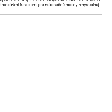
 aj rýchlosti jazdy. Svojím odolným prevedením a zmyslom
ektronickými funkciami pre nekonečné hodiny zmysluplnej