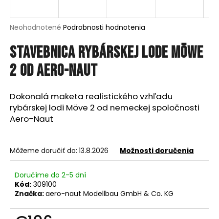
á
j
Priemerné
Neohodnotené
Podrobnosti hodnotenia
s
hodnotenie
produktu
Stavebnica Rybárskej lode Möwe
ť
je
?
0,0
2 od Aero-Naut
z
5
hviezdičiek.
Dokonalá maketa realistického vzhľadu
rybárskej lodi Möve 2 od nemeckej spoločnosti
HĽADAŤ
Aero-Naut
Môžeme doručiť do:
13.8.2026
Možnosti doručenia
O
d
Doručíme do 2-5 dní
p
Kód:
309100
o
Značka:
aero-naut Modellbau GmbH & Co. KG
r
ú