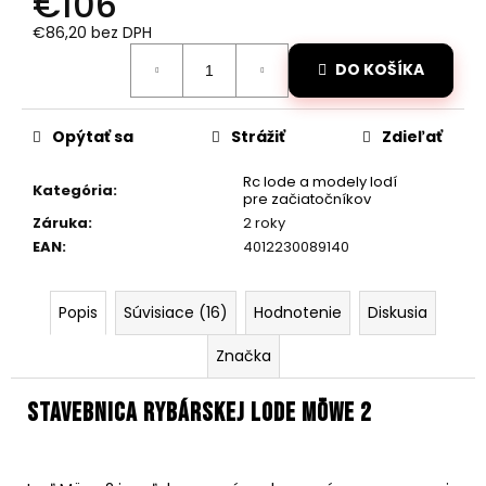
€106
č
a
€86,20 bez DPH
m
Jednotková
DO KOŠÍKA
e
cena:
AUTO
Opýtať sa
Strážiť
Zdieľať
NA
DIAĽKOVÉ
Rc lode a modely lodí
OVLÁDANIE
Kategória
:
pre začiatočníkov
MZ-
Záruka
:
2 roky
CLIMB-
XXL
EAN
:
4012230089140
48CM,
ORANŽOVÁ
€89,50
Popis
Súvisiace (16)
Hodnotenie
Diskusia
Pôvodne:
€110
Značka
Stavebnica Rybárskej lode Möwe 2