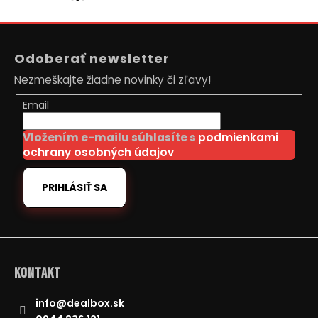
Z
á
Odoberať newsletter
p
Nezmeškajte žiadne novinky či zľavy!
ä
t
Email
i
Vložením e-mailu súhlasíte s
podmienkami
e
ochrany osobných údajov
PRIHLÁSIŤ SA
Kontakt
info
@
dealbox.sk