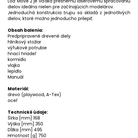
Loď Möve 2 je vďaka presnému laserovému spracovaniu
dielov ideálna nielen pre začínajúcich modelárov.
Jednoduchá konštrukcia trupu sa skladá z jednotlivých
dielov, ktoré možno jednoducho prilepiť.
Obsah balenia:
Predpripravené drevené diely
hliníkový stožiar
výfukové potrubie
hnací hriadeľ
kormidlo
vlajka
lepidlo
Manuál
Materiál:
drevo (playwood, A-Tex)
oceľ
Technické údaje:
Šírka [mm] 168
Výška [mm] 350
Dĺžka [mm] 495
Hmotnost [g] 750