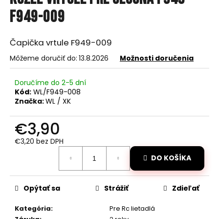
je
á
0,0
F949-009
z
j
5
s
hviezdičiek.
Čapička vrtule F949-009
ť
Môžeme doručiť do:
13.8.2026
Možnosti doručenia
?
Doručíme do 2-5 dní
Kód:
WL/F949-008
Značka:
WL / XK
HĽADAŤ
€3,90
€3,20 bez DPH
Jednotková
O
DO KOŠÍKA
cena:
d
p
o
Opýtať sa
Strážiť
Zdieľať
r
ú
Kategória
:
Pre Rc lietadlá