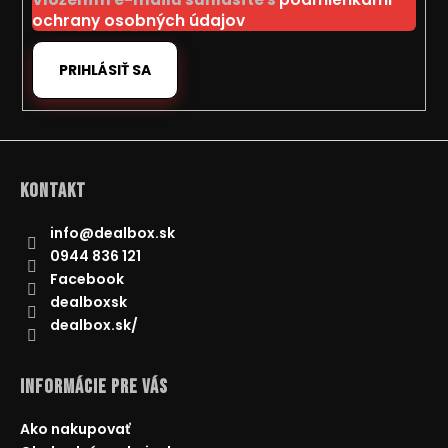
e
ochrany osobných údajov
PRIHLÁSIŤ SA
Kontakt
info
@
dealbox.sk
0944 836 121
Facebook
dealboxsk
dealbox.sk/
Informácie pre Vás
Ako nakupovať