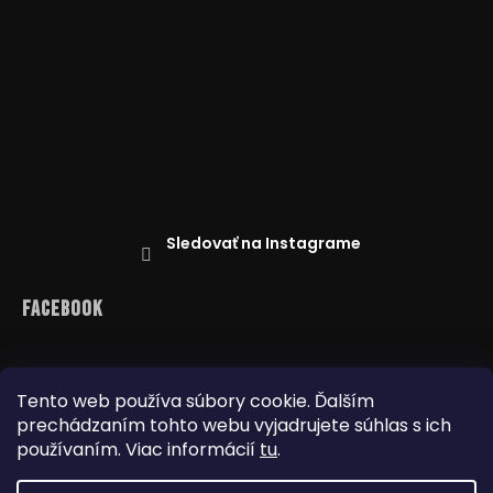
Sledovať na Instagrame
Facebook
Tento web používa súbory cookie. Ďalším
prechádzaním tohto webu vyjadrujete súhlas s ich
Reklamácie
Doprava a platba
Najnižšia cena na trhu
Obchodné podmienky
používaním. Viac informácií
tu
.