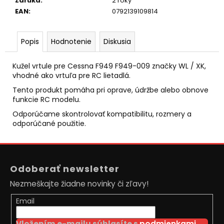
č
Záruka
:
2 roky
a
EAN
:
0792139109814
m
e
Popis
Hodnotenie
Diskusia
LOPTIČKA
Kužel vrtule pre Cessna F949 F949-009 značky WL / XK,
VRACAJÚCA
vhodné ako vrtuľa pre RC lietadlá.
SA
GUMOVÁ
Tento produkt pomáha pri oprave, údržbe alebo obnove
6CM
funkcie RC modelu.
€2,30
Odporúčame skontrolovať kompatibilitu, rozmery a
Pôvodne:
odporúčané použitie.
€2,80
Z
á
Odoberať newsletter
p
Nezmeškajte žiadne novinky či zľavy!
ä
t
Email
i
Vložením e-mailu súhlasíte s
podmienkami