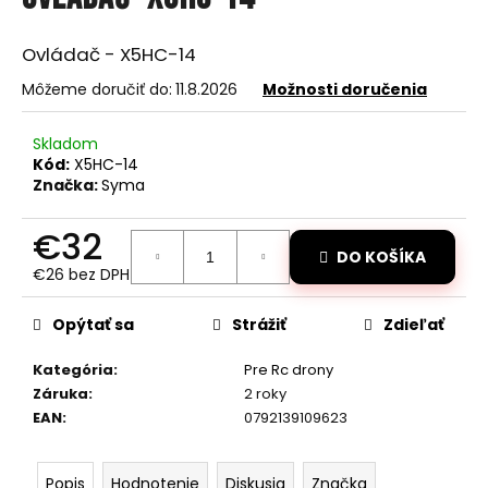
je
á
0,0
z
j
Ovládač - X5HC-14
5
s
hviezdičiek.
Môžeme doručiť do:
11.8.2026
Možnosti doručenia
ť
?
Skladom
Kód:
X5HC-14
Značka:
Syma
€32
HĽADAŤ
DO KOŠÍKA
€26 bez DPH
Jednotková
cena:
Opýtať sa
Strážiť
Zdieľať
O
d
Kategória
:
Pre Rc drony
p
Záruka
:
2 roky
o
EAN
:
0792139109623
r
ú
Popis
Hodnotenie
Diskusia
Značka