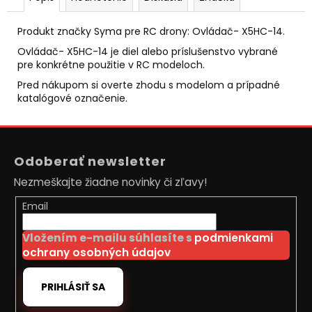
č
a
m
Produkt značky Syma pre RC drony: Ovládač- X5HC-14.
e
Ovládač- X5HC-14 je diel alebo príslušenstvo vybrané
pre konkrétne použitie v RC modeloch.
Pred nákupom si overte zhodu s modelom a prípadné
DIAĽKOVO
katalógové označenie.
OVLÁDANÝ
JCB
TRAKTOR
Z
BAGER
1:20
á
RTR
Odoberať newsletter
p
2,4GHZ
Nezmeškajte žiadne novinky či zľavy!
ä
€59
Pôvodne:
t
Email
€66
i
Vložením e-mailu súhlasíte s
podmienkami
e
ochrany osobných údajov
PRIHLÁSIŤ SA