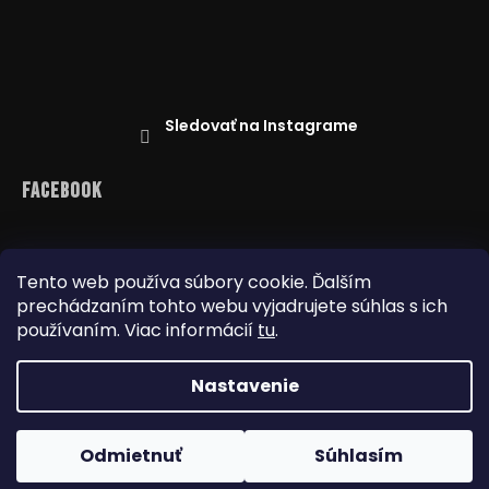
Sledovať na Instagrame
Facebook
Tento web používa súbory cookie. Ďalším
prechádzaním tohto webu vyjadrujete súhlas s ich
Reklamácie
Doprava a platba
Najnižšia cena na trhu
Obchodné podmienky
používaním. Viac informácií
tu
.
Nastavenie
Copyright 2026
www.dealbox.sk
. Všetky práva
Odmietnuť
Súhlasím
vyhradené.
Upraviť nastavenie cookies