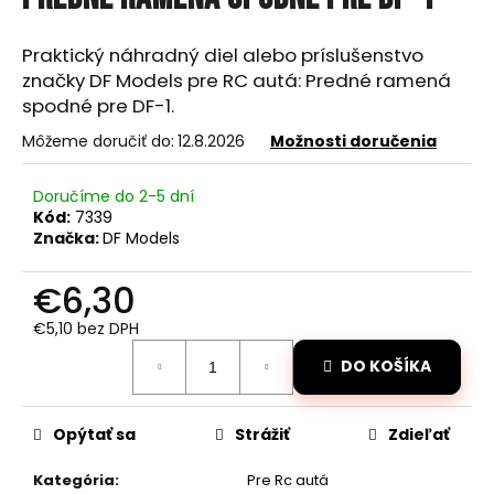
je
á
0,0
z
j
Praktický náhradný diel alebo príslušenstvo
5
značky DF Models pre RC autá: Predné ramená
s
hviezdičiek.
spodné pre DF-1.
ť
?
Môžeme doručiť do:
12.8.2026
Možnosti doručenia
Doručíme do 2-5 dní
Kód:
7339
Značka:
DF Models
HĽADAŤ
€6,30
€5,10 bez DPH
O
Jednotková
DO KOŠÍKA
cena:
d
p
o
Opýtať sa
Strážiť
Zdieľať
r
ú
Kategória
:
Pre Rc autá