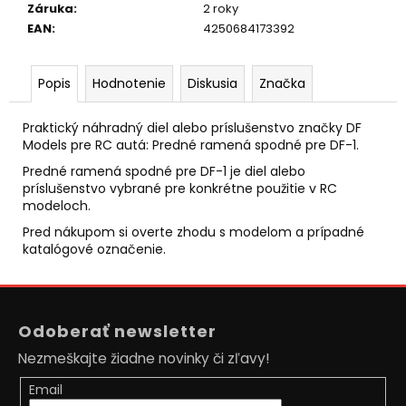
č
Záruka
:
2 roky
a
EAN
:
4250684173392
m
e
Popis
Hodnotenie
Diskusia
Značka
RC
Praktický náhradný diel alebo príslušenstvo značky DF
DRIFTOVACIE
AUTO
Models pre RC autá: Predné ramená spodné pre DF-1.
HB-
Predné ramená spodné pre DF-1 je diel alebo
DRIFT
príslušenstvo vybrané pre konkrétne použitie v RC
CAR
A05
modeloch.
€26
Pred nákupom si overte zhodu s modelom a prípadné
Pôvodne:
katalógové označenie.
€40
Z
á
Odoberať newsletter
p
Nezmeškajte žiadne novinky či zľavy!
ä
t
Email