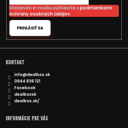
i
Vložením e-mailu súhlasíte s
podmienkami
e
ochrany osobných údajov
PRIHLÁSIŤ SA
Kontakt
info
@
dealbox.sk
0944 836 121
Facebook
dealboxsk
dealbox.sk/
Informácie pre Vás