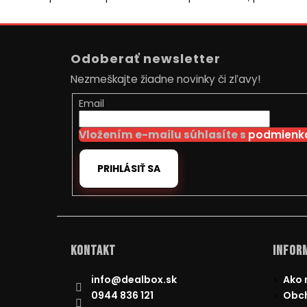
Z
á
Odoberať newsletter
p
Nezmeškajte žiadne novinky či zľavy!
ä
t
Email
i
Vložením e-mailu súhlasíte s
podmienka
e
PRIHLÁSIŤ SA
Kontakt
Inform
info
@
dealbox.sk
Ako 
0944 836 121
Obc