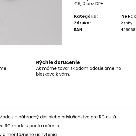
RC DRIFTOVACIE AUTO HB-DRIFT CAR
DIAĽKOVO OVLÁ
€6,10 bez DPH
A05
BAGER 1:20 RTR 
Jednotková
€26
€59
cena:
Kategória
:
Pre Rc 
Pôvodne:
€40
Pôvodne:
€66
Záruka
:
2 roky
EAN
:
425068
Rýchle doručenie
íme
Ak máme tovar skladom odosielame ho
bleskovo k vám.
dels - náhradný diel alebo príslušenstvo pre RC autá.
ave RC modelu podľa určenia.
ov a montážneho uchytenia.