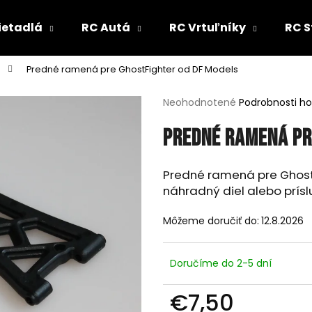
ietadlá
RC Autá
RC Vrtuľníky
RC S
Predné ramená pre GhostFighter od DF Models
Čo potrebujete nájsť?
Priemerné
Neohodnotené
Podrobnosti h
hodnotenie
produktu
HĽADAŤ
Predné ramená pr
je
0,0
z
Predné ramená pre Ghost
5
náhradný diel alebo prísl
Odporúčame
hviezdičiek.
Môžeme doručiť do:
12.8.2026
Doručíme do 2-5 dní
€7,50