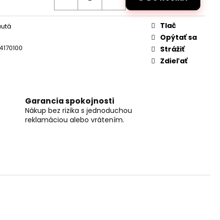
DANÝ JCB TRAKTOR
2,4GHZ
Tlač
autá
Opýtať sa
4170100
Strážiť
Zdieľať
Garancia spokojnosti
Nákup bez rizika s jednoduchou
reklamáciou alebo vrátením.