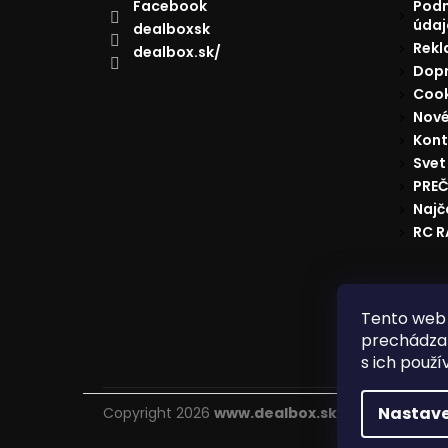
Facebook
Podm
údaj
dealboxsk
Rekl
dealbox.sk/
Dopr
Cook
Nové
Kont
Svet
PREČ
Najč
RC 
Reklam
Tento web 
prechádzan
s ich použí
Nastave
Copyright 2026
www.dealbox.sk
. Všetky práva 