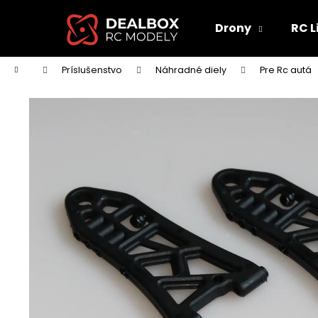
K
Prejsť
na
o
Drony
RC L
obsah
Späť
Späť
š
do
do
í
Domov
Príslušenstvo
Náhradné diely
Pre Rc autá
obchodu
obchodu
k