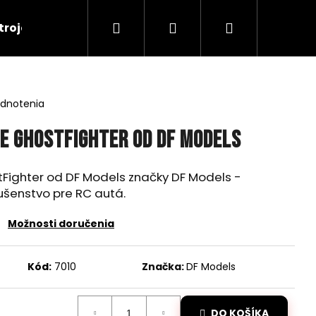
Hľadať
Prihlásenie
Nákupný
troje
RC Tanky
Lode
RC Roboty
košík
odnotenia
e GhostFighter od DF Models
Fighter od DF Models značky DF Models -
ušenstvo pre RC autá.
Možnosti doručenia
Kód:
7010
Značka:
DF Models
Nasledujúce
DO KOŠÍKA