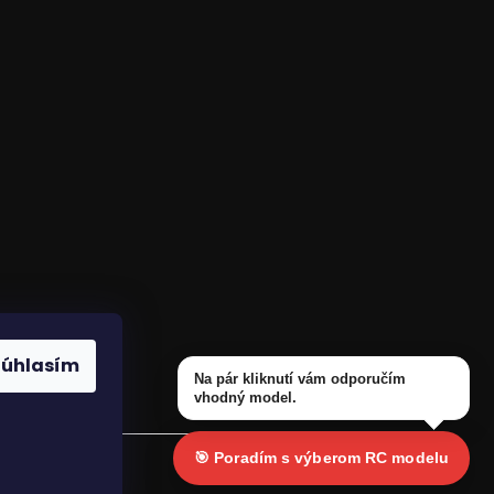
odmienky
Súhlasím
Na pár kliknutí vám odporučím
vhodný model.
🎯 Poradím s výberom RC modelu