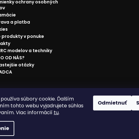
ienky ochrany osobných
ov
amácie
ava a platba
ies
 produkty v ponuke
akty
 RC modelov a techniky
O OD NÁS?
astejšie otázky
RADCA
ácie
Doprava a platba
Najnižšia cena na trhu
Obchodné p
používa súbory cookie. Ďalším
Odmietnuť
ím tohto webu vyjadrujete súhlas
vaním. Viac informácií
tu
.
nie
vyhradené.
Upraviť nastavenie cookies