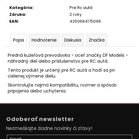
č
a
Kategória
:
Pre Rc autá
m
Záruka
:
2 roky
e
EAN
:
4250684175099
AUTO
Popis
Hodnotenie
Diskusia
Značka
NA
DIAĽKOVÉ
OVLÁDANIE
Predná kužeľová prevodovka - oceľ značky DF Models -
MZ-
náhradný diel alebo príslušenstvo pre RC autá.
CLIMB-
Tento produkt je určený pre RC autá a hodí sa pri
XXL
48CM,
cielenej výmene dielu.
ORANŽOVÁ
Skontrolujte najmä kompatibilitu, rozmer a spôsob
€89,50
pripojenia alebo uchytenia.
Pôvodne:
€110
Z
á
Odoberať newsletter
p
Nezmeškajte žiadne novinky či zľavy!
ä