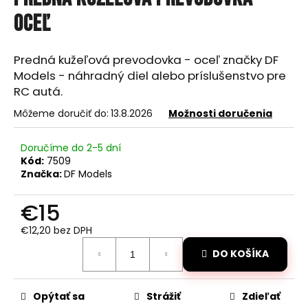
je
á
0,0
oceľ
z
j
5
s
hviezdičiek.
Predná kužeľová prevodovka - oceľ značky DF
ť
Models - náhradný diel alebo príslušenstvo pre
?
RC autá.
Môžeme doručiť do:
13.8.2026
Možnosti doručenia
Doručíme do 2-5 dní
HĽADAŤ
Kód:
7509
Značka:
DF Models
€15
O
€12,20 bez DPH
d
Jednotková
p
DO KOŠÍKA
cena:
o
r
ú
Opýtať sa
Strážiť
Zdieľať