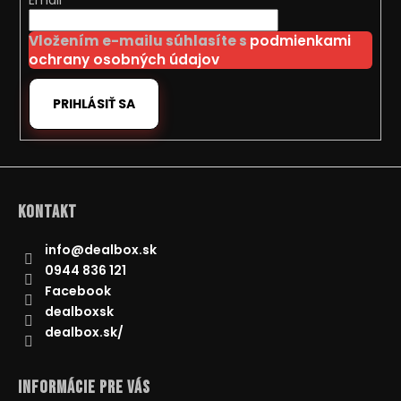
t
Email
i
Vložením e-mailu súhlasíte s
podmienkami
e
ochrany osobných údajov
PRIHLÁSIŤ SA
Kontakt
info
@
dealbox.sk
0944 836 121
Facebook
dealboxsk
dealbox.sk/
Informácie pre Vás