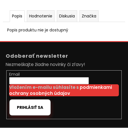
č
a
m
Popis
Hodnotenie
Diskusia
Značka
e
Popis produktu nie je dostupný
RC
DRIFTOVACIE
Z
AUTO
HB-
á
DRIFT
Odoberať newsletter
p
CAR
Nezmeškajte žiadne novinky či zľavy!
A01
ä
€26
t
Email
Pôvodne:
i
€30
Vložením e-mailu súhlasíte s
podmienkami
e
ochrany osobných údajov
PRIHLÁSIŤ SA