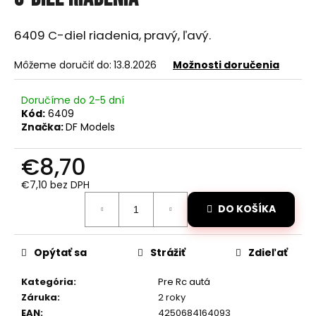
je
á
0,0
z
j
6409 C-diel riadenia, pravý, ľavý.
5
s
hviezdičiek.
Môžeme doručiť do:
13.8.2026
Možnosti doručenia
ť
?
Doručíme do 2-5 dní
Kód:
6409
Značka:
DF Models
€8,70
HĽADAŤ
€7,10 bez DPH
Jednotková
DO KOŠÍKA
cena:
O
d
Opýtať sa
Strážiť
Zdieľať
p
o
Kategória
:
Pre Rc autá
r
Záruka
:
2 roky
ú
EAN
:
4250684164093