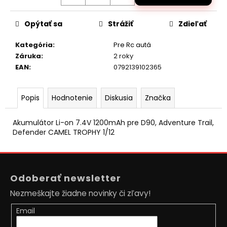
č
a
m
Opýtať sa
Strážiť
Zdieľať
e
Kategória
:
Pre Rc autá
Záruka
:
2 roky
AUTO
EAN
:
0792139102365
NA
DIAĽKOVÉ
OVLÁDANIE
MZ-
Popis
Hodnotenie
Diskusia
Značka
CLIMB-
XXL
Akumulátor Li-on 7.4V 1200mAh pre D90, Adventure Trail,
48CM,
ORANŽOVÁ
Defender CAMEL TROPHY 1/12
€89,50
Pôvodne:
Z
€110
á
Odoberať newsletter
p
Nezmeškajte žiadne novinky či zľavy!
ä
t
Email
i