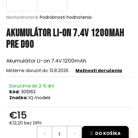
á
j
Priemerné
Neohodnotené
Podrobnosti hodnotenia
s
hodnotenie
produktu
Akumulátor Li-on 7.4V 1200mAh
ť
je
?
0,0
pre D90
z
5
hviezdičiek.
Akumulátor Li-on 7.4V 1200mAh
Môžeme doručiť do:
13.8.2026
Možnosti doručenia
HĽADAŤ
Doručíme do 2-5 dní
Kód:
301063
O
Značka:
IQ models
d
p
€15
o
€12,20 bez DPH
r
Jednotková
ú
DO KOŠÍKA
cena: