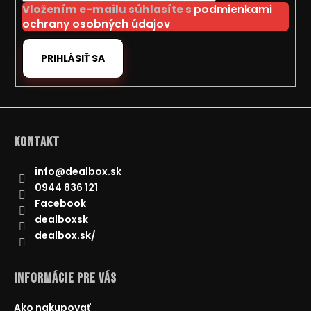
Vložením e-mailu súhlasíte s
podmienkami
e
ochrany osobných údajov
PRIHLÁSIŤ SA
Kontakt
info
@
dealbox.sk
0944 836 121
Facebook
dealboxsk
dealbox.sk/
Informácie pre Vás
Ako nakupovať