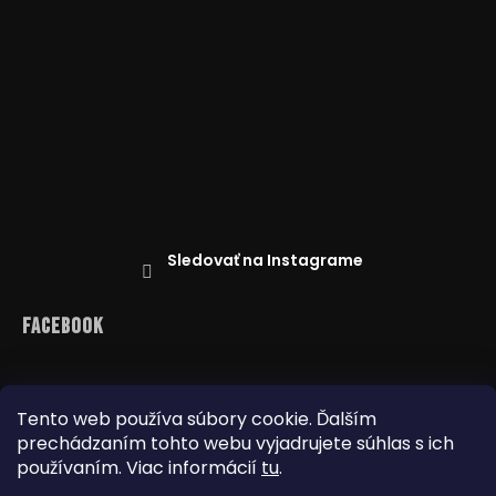
Sledovať na Instagrame
Facebook
Tento web používa súbory cookie. Ďalším
prechádzaním tohto webu vyjadrujete súhlas s ich
Reklamácie
Doprava a platba
Najnižšia cena na trhu
Obchodné podmienky
používaním. Viac informácií
tu
.