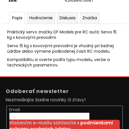
č
EAN
:
4250684175587
a
m
Popis
Hodnotenie
Diskusia
Značka
e
Praktický servo značky DF Models pre RC autá: Servo 15
VODOTESNÉ
kg s kovovými prevodmi.
RC
AUTO
Servo 15 kg s kovovými prevodmi je vhodný pri bežnej
MZ-
údržbe alebo výmene poškodenej časti RC modelu.
SHARK
Kompatibilitu si overte podľa typu modelu, verzie a
1/10
technických parametrov.
MODRÉ
€111
Pôvodne:
Z
€135
á
Odoberať newsletter
p
Nezmeškajte žiadne novinky či zľavy!
ä
t
Email
i
Vložením e-mailu súhlasíte s
podmienkami
e
ochrany osobných údajov