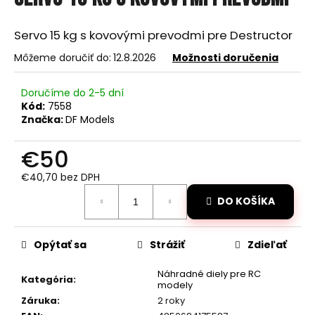
je
á
0,0
z
j
Servo 15 kg s kovovými prevodmi pre Destructor
5
s
hviezdičiek.
Môžeme doručiť do:
12.8.2026
Možnosti doručenia
ť
?
Doručíme do 2-5 dní
Kód:
7558
Značka:
DF Models
€50
HĽADAŤ
€40,70 bez DPH
Jednotková
DO KOŠÍKA
cena:
O
d
Opýtať sa
Strážiť
Zdieľať
p
o
Náhradné diely pre RC
Kategória
:
r
modely
ú
Záruka
:
2 roky