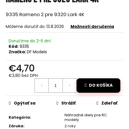
je
á
0,0
z
j
9335 Rameno 2 pre 9320 Lark 4K
5
s
hviezdičiek.
Môžeme doručiť do:
13.8.2026
Možnosti doručenia
ť
?
Doručíme do 2-5 dní
Kód:
9335
Značka:
DF Models
€4,70
HĽADAŤ
€3,80 bez DPH
Jednotková
DO KOŠÍKA
cena:
O
d
Opýtať sa
Strážiť
Zdieľať
p
o
Náhradné diely pre RC
r
Kategória
:
modely
ú
Záruka
:
2 roky