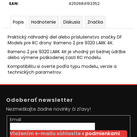
č
EAN
:
4250684193352
a
m
e
Popis
Hodnotenie
Diskusia
Značka
Praktický náhradný diel alebo príslušenstvo značky DF
RC
Models pre RC drony: Rameno 2 pre 9320 LARK 4K.
DRIFTOVACIE
AUTO
Rameno 2 pre 9320 LARK 4K je vhodný pri bežnej údržbe
HB-
alebo výmene poškodenej časti RC modelu.
DRIFT
CAR
Kompatibilitu si overte podľa typu modelu, verzie a
A01
technických parametrov.
€26
Pôvodne:
Z
€30
á
Odoberať newsletter
p
Nezmeškajte žiadne novinky či zľavy!
ä
t
Email
i
Vložením e-mailu súhlasíte s
podmienkami
e