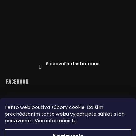
Sledovať na Instagrame
Facebook
Tento web používa súbory cookie. Ďalším
prechádzaním tohto webu vyjadrujete súhlas s ich
Reklamácie
Doprava a platba
Najnižšia cena na trhu
Obchodné podmienky
používaním. Viac informácií
tu
.