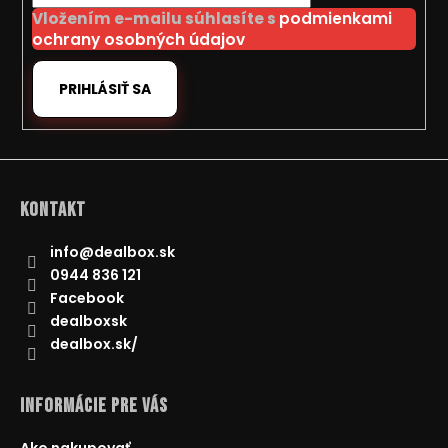
i
Vložením e-mailu súhlasíte s
podmienkami
e
ochrany osobných údajov
PRIHLÁSIŤ SA
Kontakt
info
@
dealbox.sk
0944 836 121
Facebook
dealboxsk
dealbox.sk/
Informácie pre Vás
Ako nakupovať