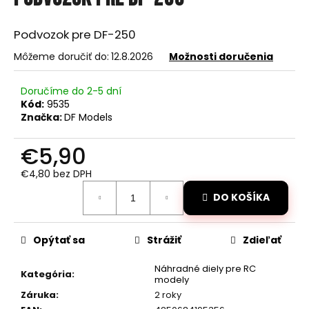
je
á
0,0
z
j
Podvozok pre DF-250
5
s
hviezdičiek.
Môžeme doručiť do:
12.8.2026
Možnosti doručenia
ť
?
Doručíme do 2-5 dní
Kód:
9535
Značka:
DF Models
€5,90
HĽADAŤ
€4,80 bez DPH
Jednotková
DO KOŠÍKA
cena:
O
d
Opýtať sa
Strážiť
Zdieľať
p
o
Náhradné diely pre RC
Kategória
:
r
modely
ú
Záruka
:
2 roky