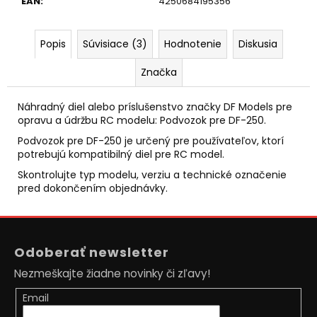
č
EAN
:
4250684195356
a
m
Popis
Súvisiace (3)
Hodnotenie
Diskusia
e
Značka
PIŠTOĽ
NA
Náhradný diel alebo príslušenstvo značky DF Models pre
KAPSULE
opravu a údržbu RC modelu: Podvozok pre DF-250.
PLAST
8
Podvozok pre DF-250 je určený pre používateľov, ktorí
RÁN
potrebujú kompatibilný diel pre RC model.
20CM
NA
Skontrolujte typ modelu, verziu a technické označenie
KARTE
pred dokončením objednávky.
€2,10
Pôvodne:
Z
€2,80
á
Odoberať newsletter
p
Nezmeškajte žiadne novinky či zľavy!
ä
t
Email