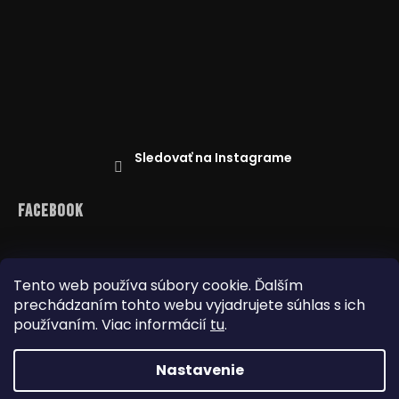
Sledovať na Instagrame
Facebook
Tento web používa súbory cookie. Ďalším
prechádzaním tohto webu vyjadrujete súhlas s ich
Reklamácie
Doprava a platba
Najnižšia cena na trhu
Obchodné podmienky
používaním. Viac informácií
tu
.
Nastavenie