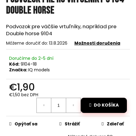
je
á
0,0
Double horse
z
j
5
s
hviezdičiek.
Podvozok pre väčšie vrtuľníky, napríklad pre
ť
Double horse 9104
?
Môžeme doručiť do:
13.8.2026
Možnosti doručenia
Doručíme do 2-5 dní
Kód:
9104-18
Značka:
IQ models
HĽADAŤ
€1,90
€1,50 bez DPH
O
Jednotková
d
DO KOŠÍKA
cena:
p
o
r
Opýtať sa
Strážiť
Zdieľať
ú