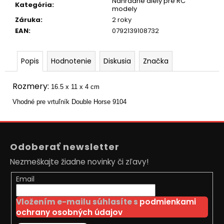
č
Náhradné diely pre RC
Kategória
:
modely
a
Záruka
:
2 roky
m
EAN
:
0792139108732
e
Popis
Hodnotenie
Diskusia
Značka
AUTO
NA
DIAĽKOVÉ
Rozmery:
OVLÁDANIE
16.5 x 11 x 4 cm
MZ-
Vhodné pre vrtuľník Double Horse 9104
CLIMB-
XXL
48CM,
Z
ORANŽOVÁ
á
€89,50
Odoberať newsletter
p
Pôvodne:
€110
Nezmeškajte žiadne novinky či zľavy!
ä
t
Email
i
Vložením e-mailu súhlasíte s
podmienkami
e
ochrany osobných údajov